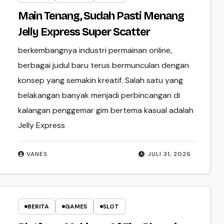
Main Tenang, Sudah Pasti Menang
Jelly Express Super Scatter
berkembangnya industri permainan online,
berbagai judul baru terus bermunculan dengan
konsep yang semakin kreatif. Salah satu yang
belakangan banyak menjadi perbincangan di
kalangan penggemar gim bertema kasual adalah
Jelly Express
VANES
JULI 31, 2026
BERITA
GAMES
SLOT