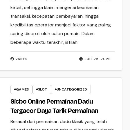
ketat, sehingga klaim mengenai keamanan
transaksi, kecepatan pembayaran, hingga
kredibilitas operator menjadi faktor yang paling
sering disorot oleh calon pemain. Dalam
beberapa waktu terakhir, istilah
VANES
JULI 25, 2026
GAMES
SLOT
UNCATEGORIZED
Sicbo Online Permainan Dadu
Tergacor Daya Tarik Permainan
Berasal dari permainan dadu klasik yang telah