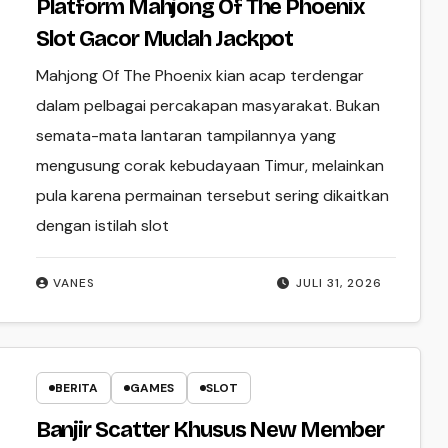
Platform Mahjong Of The Phoenix
Slot Gacor Mudah Jackpot
Mahjong Of The Phoenix kian acap terdengar
dalam pelbagai percakapan masyarakat. Bukan
semata-mata lantaran tampilannya yang
mengusung corak kebudayaan Timur, melainkan
pula karena permainan tersebut sering dikaitkan
dengan istilah slot
VANES
JULI 31, 2026
BERITA
GAMES
SLOT
Banjir Scatter Khusus New Member