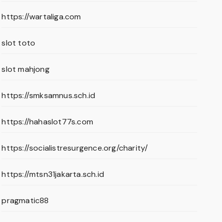
https://wartaliga.com
slot toto
slot mahjong
https://smksamnus.sch.id
https://hahaslot77s.com
https://socialistresurgence.org/charity/
https://mtsn31jakarta.sch.id
pragmatic88