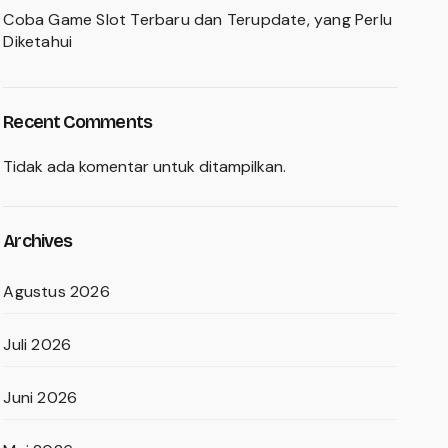
Coba Game Slot Terbaru dan Terupdate, yang Perlu
Diketahui
Recent Comments
Tidak ada komentar untuk ditampilkan.
Archives
Agustus 2026
Juli 2026
Juni 2026