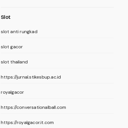
Slot
slot anti rungkad
slot gacor
slot thailand
https://jurnal.stikesbup.ac.id
royalgacor
https://conversationalball.com
https://royalgacor.it.com