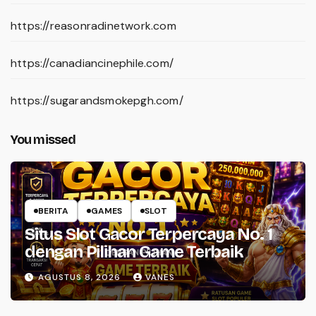
https://reasonradinetwork.com
https://canadiancinephile.com/
https://sugarandsmokepgh.com/
You missed
BERITA
GAMES
SLOT
Situs Slot Gacor Terpercaya No. 1
dengan Pilihan Game Terbaik
AGUSTUS 8, 2026
VANES