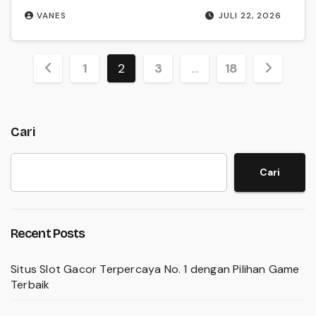
VANES
JULI 22, 2026
Paginasi
1
2
3
…
18
pos
Cari
Cari
Recent Posts
Situs Slot Gacor Terpercaya No. 1 dengan Pilihan Game
Terbaik