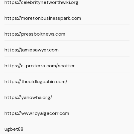
https://celebritynetworthwiki.org
https://moretonbusinesspark.com
https://pressboltnews.com
https://jamiesawyer.com
https://e-proterra.com/scatter
https://theoldlogcabin.com/
https://yahowha.org/
https://www.royalgacorr.com
ugbet88