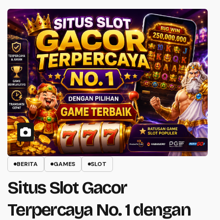
MES
SLOT
BERITA
GAMES
lot Gacor
Sensasi S
aya No. 1 dengan
Yang Luar