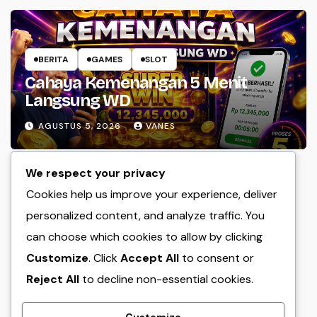
BERITA
GAMES
SLOT
Cahaya Kemenangan 5 Menit
Langsung WD
AGUSTUS 5, 2026
VANES
We respect your privacy
Cookies help us improve your experience, deliver
personalized content, and analyze traffic. You
can choose which cookies to allow by clicking
Customize
. Click
Accept All
to consent or
Reject All
to decline non-essential cookies.
Sekolah Menengah Atas