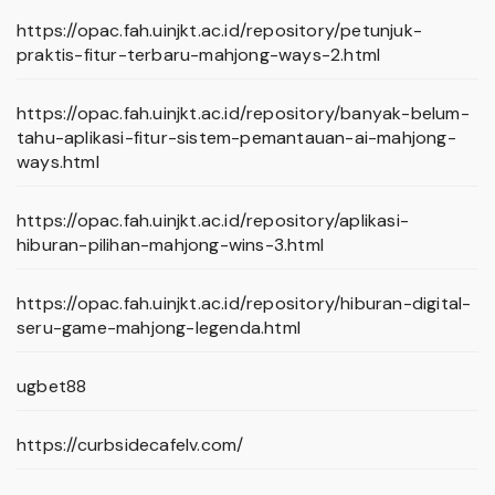
https://opac.fah.uinjkt.ac.id/repository/petunjuk-
praktis-fitur-terbaru-mahjong-ways-2.html
https://opac.fah.uinjkt.ac.id/repository/banyak-belum-
tahu-aplikasi-fitur-sistem-pemantauan-ai-mahjong-
ways.html
https://opac.fah.uinjkt.ac.id/repository/aplikasi-
hiburan-pilihan-mahjong-wins-3.html
https://opac.fah.uinjkt.ac.id/repository/hiburan-digital-
seru-game-mahjong-legenda.html
ugbet88
https://curbsidecafelv.com/