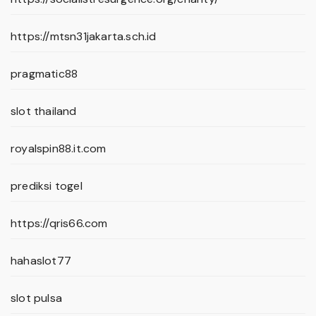
https://mtsn31jakarta.sch.id
pragmatic88
slot thailand
royalspin88.it.com
prediksi togel
https://qris66.com
hahaslot77
slot pulsa