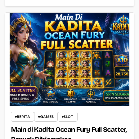
BERITA
GAMES
SLOT
Main di Kadita Ocean Fury Full Scatter,