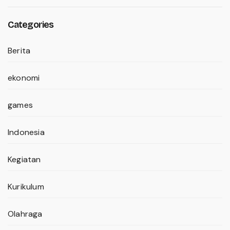
Categories
Berita
ekonomi
games
Indonesia
Kegiatan
Kurikulum
Olahraga