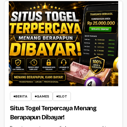
BERITA
GAMES
SLOT
Situs Togel Terpercaya Menang
Berapapun Dibayar!