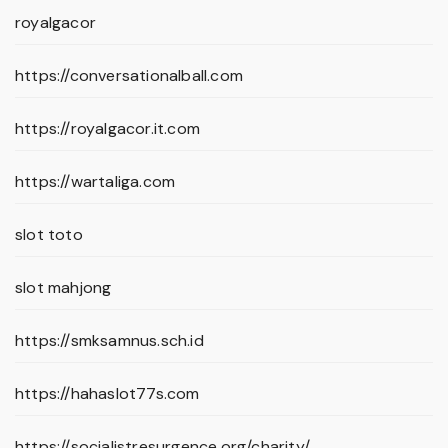
royalgacor
https://conversationalball.com
https://royalgacor.it.com
https://wartaliga.com
slot toto
slot mahjong
https://smksamnus.sch.id
https://hahaslot77s.com
https://socialistresurgence.org/charity/