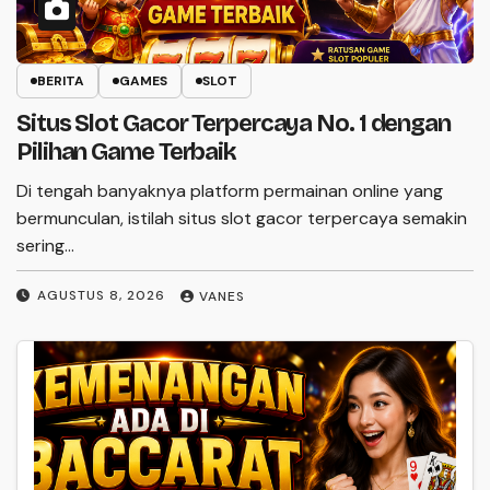
BERITA
GAMES
SLOT
Situs Slot Gacor Terpercaya No. 1 dengan
Pilihan Game Terbaik
Di tengah banyaknya platform permainan online yang
bermunculan, istilah situs slot gacor terpercaya semakin
sering…
AGUSTUS 8, 2026
VANES