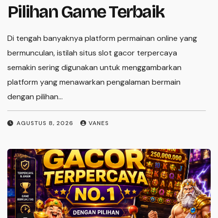
 Game Terbaik
Fenomen
Perhatia
aknya platform permainan online yang
Scatter Hitam semak
ilah situs slot gacor terpercaya
penggemar permaina
 digunakan untuk menggambarkan
menganggap simbol 
menawarkan pengalaman bermain
mampu menghadirka
AGUSTUS 7, 2026
026
VANES