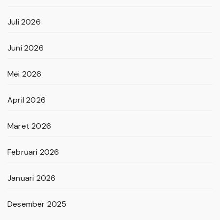
Juli 2026
Juni 2026
Mei 2026
April 2026
Maret 2026
Februari 2026
Januari 2026
Desember 2025