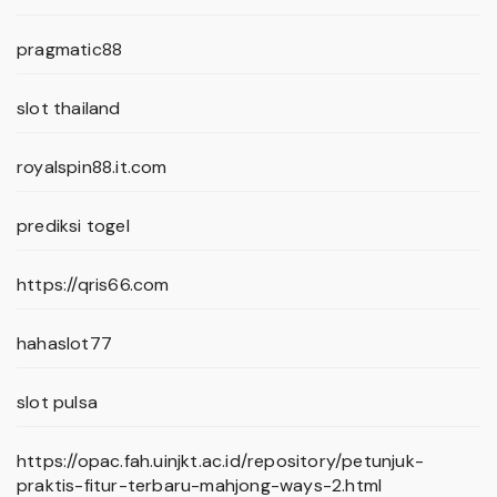
pragmatic88
slot thailand
royalspin88.it.com
prediksi togel
https://qris66.com
hahaslot77
slot pulsa
https://opac.fah.uinjkt.ac.id/repository/petunjuk-
praktis-fitur-terbaru-mahjong-ways-2.html