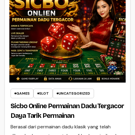
GAMES
SLOT
UNCATEGORIZED
Sicbo Online Permainan Dadu Tergacor
Daya Tarik Permainan
Berasal dari permainan dadu klasik yang telah