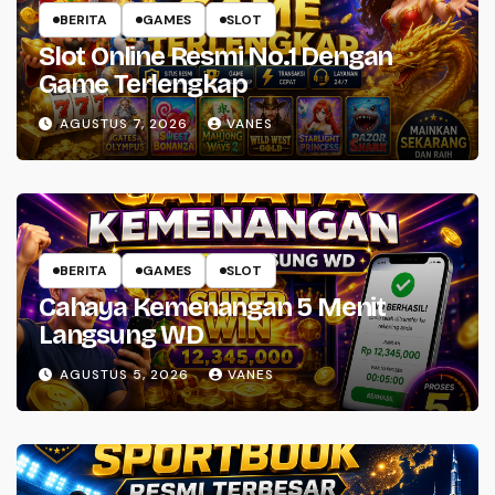
BERITA
GAMES
SLOT
Slot Online Resmi No.1 Dengan
Game Terlengkap
AGUSTUS 7, 2026
VANES
BERITA
GAMES
SLOT
Cahaya Kemenangan 5 Menit
Langsung WD
AGUSTUS 5, 2026
VANES