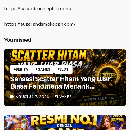
https://canadiancinephile.com/
https://sugarandsmokepgh.com/
You missed
BERITA
GAMES
SLOT
Sensasi Scatter Hitam Yang Luar
Biasa Fenomena Menarik
Perhatian
AGUSTUS 7, 2026
VANES