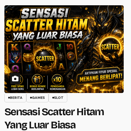
BERITA
GAMES
SLOT
Sensasi Scatter Hitam
Yang Luar Biasa