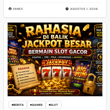
VANES
AGUSTUS 1, 2026
BERITA
GAMES
SLOT