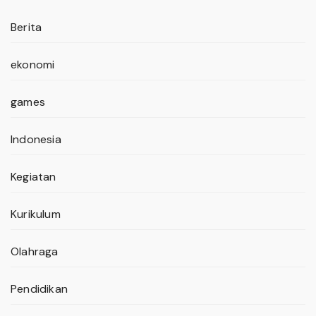
Berita
ekonomi
games
Indonesia
Kegiatan
Kurikulum
Olahraga
Pendidikan