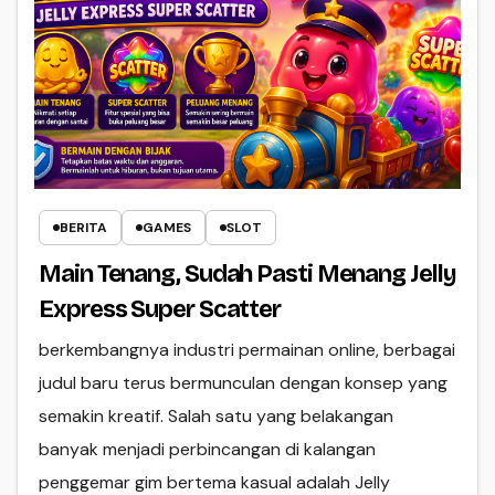
BERITA
GAMES
SLOT
Main Tenang, Sudah Pasti Menang Jelly
Express Super Scatter
berkembangnya industri permainan online, berbagai
judul baru terus bermunculan dengan konsep yang
semakin kreatif. Salah satu yang belakangan
banyak menjadi perbincangan di kalangan
penggemar gim bertema kasual adalah Jelly