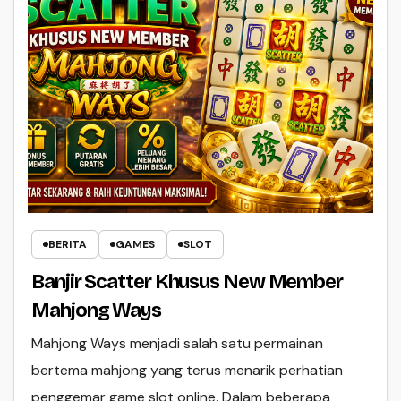
BERITA
GAMES
SLOT
Banjir Scatter Khusus New Member
Mahjong Ways
Mahjong Ways menjadi salah satu permainan
bertema mahjong yang terus menarik perhatian
penggemar game slot online. Dalam beberapa