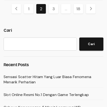
Paginasi
1
2
3
…
18
pos
Cari
Cari
Recent Posts
Sensasi Scatter Hitam Yang Luar Biasa Fenomena
Menarik Perhatian
Slot Online Resmi No.1 Dengan Game Terlengkap