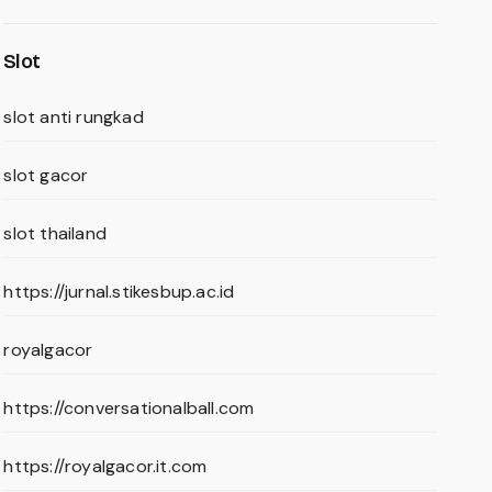
Slot
slot anti rungkad
slot gacor
slot thailand
https://jurnal.stikesbup.ac.id
royalgacor
https://conversationalball.com
https://royalgacor.it.com