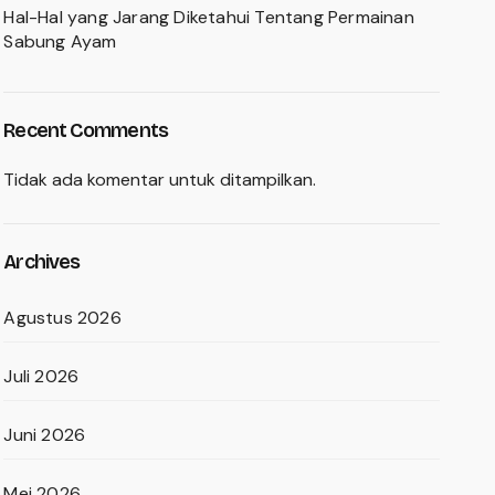
Hal-Hal yang Jarang Diketahui Tentang Permainan
Sabung Ayam
Recent Comments
Tidak ada komentar untuk ditampilkan.
Archives
Agustus 2026
Juli 2026
Juni 2026
Mei 2026