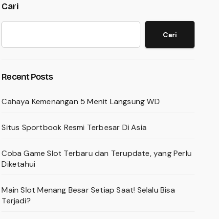
Cari
Cari
Recent Posts
Cahaya Kemenangan 5 Menit Langsung WD
Situs Sportbook Resmi Terbesar Di Asia
Coba Game Slot Terbaru dan Terupdate, yang Perlu
Diketahui
Main Slot Menang Besar Setiap Saat! Selalu Bisa
Terjadi?