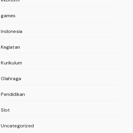
games
Indonesia
Kegiatan
Kurikulum
Olahraga
Pendidikan
Slot
Uncategorized