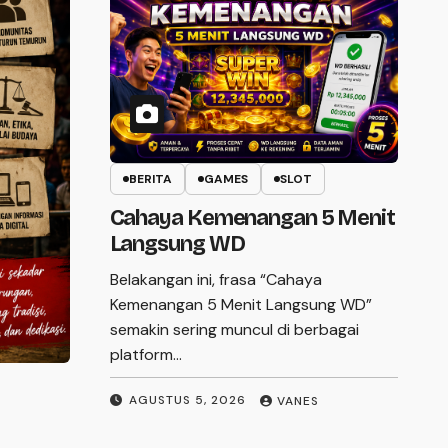
Situs Sportbook
Resmi Terbesar Di
Asia
sektor yang mengalami pertumbuhan
BERITA
GAMES
SLOT
pesat adalah platform sportsbook yang
Cahaya Kemenangan 5 Menit
beroperasi di berbagai negara Asia.
Langsung WD
Kehadiran situs sportsbook resmi menjadi
Belakangan ini, frasa “Cahaya
bagian dari transformasi industri digital,
Kemenangan 5 Menit Langsung WD”
didukung…
semakin sering muncul di berbagai
platform…
AGUSTUS 5, 2026
VANES
AGUSTUS 5, 2026
VANES