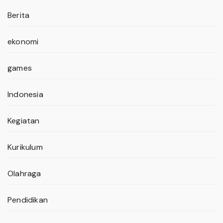
Berita
ekonomi
games
Indonesia
Kegiatan
Kurikulum
Olahraga
Pendidikan