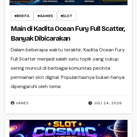
BERITA
GAMES
SLOT
Main di Kadita Ocean Fury Full Scatter,
Banyak Dibicarakan
Dalam beberapa waktu terakhir, Kadita Ocean Fury
Full Scatter menjadi salah satu topik yang cukup
sering muncul di berbagai komunitas pecinta
permainan slot digital. Popularitasnya bukan hanya
dipengaruhi oleh tema
VANES
JULI 24, 2026