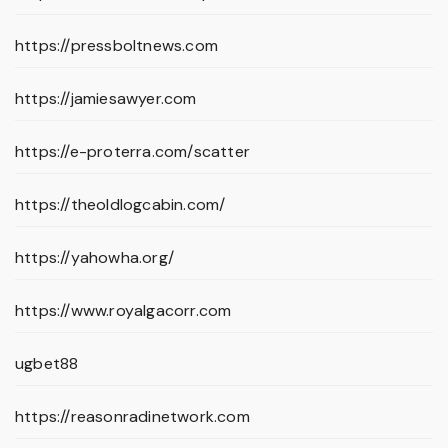
https://pressboltnews.com
https://jamiesawyer.com
https://e-proterra.com/scatter
https://theoldlogcabin.com/
https://yahowha.org/
https://www.royalgacorr.com
ugbet88
https://reasonradinetwork.com