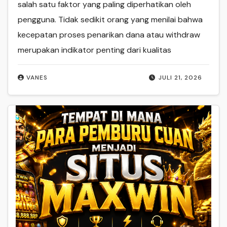
salah satu faktor yang paling diperhatikan oleh
pengguna. Tidak sedikit orang yang menilai bahwa
kecepatan proses penarikan dana atau withdraw
merupakan indikator penting dari kualitas
VANES
JULI 21, 2026