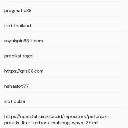
pragmatic88
slot thailand
royalspin88.it.com
prediksi togel
https://qris66.com
hahaslot77
slot pulsa
https://opac.fah.uinjkt.ac.id/repository/petunjuk-
praktis-fitur-terbaru-mahjong-ways-2.html