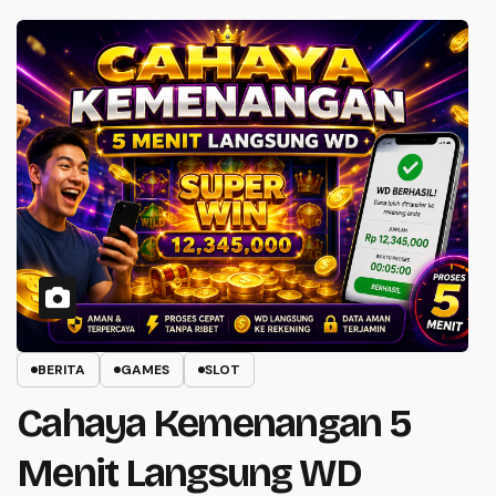
GAMES
SLOT
BERITA
G
ya Kemenangan 5
Situs 
t Langsung WD
Terbes