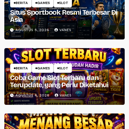
BERITA
GAMES
SLOT
Situs Sportbook Resmi Terbesar Di
Asia
AGUSTUS 5, 2026
VANES
BERITA
GAMES
SLOT
Coba Game Slot Terbaru dan
Terupdate, yang Perlu Diketahui
AGUSTUS 4, 2026
VANES