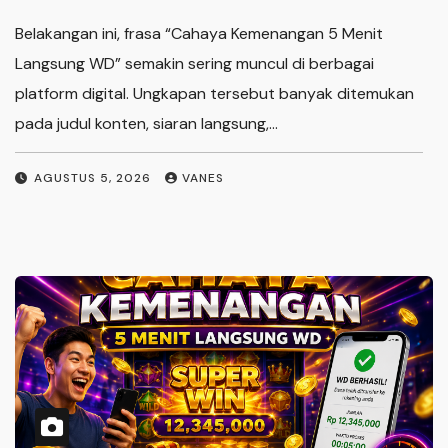
 ini, frasa “Cahaya Kemenangan 5 Menit
sektor yang m
WD” semakin sering muncul di berbagai
platform spor
igital. Ungkapan tersebut banyak ditemukan
negara Asia. K
 konten, siaran langsung,…
bagian dari tra
 5, 2026
VANES
AGUSTUS 5, 