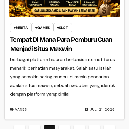
BERITA
GAMES
SLOT
Tempat Di Mana Para Pemburu Cuan
Menjadi Situs Maxwin
berbagai platform hiburan berbasis internet terus
menarik perhatian masyarakat. Salah satu istilah
yang semakin sering muncul di mesin pencarian
adalah situs maxwin, sebuah sebutan yang identik
dengan platform yang dinilai
VANES
JULI 21, 2026