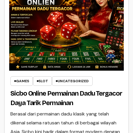
GAMES
SLOT
UNCATEGORIZED
Sicbo Online Permainan Dadu Tergacor
Daya Tarik Permainan
Berasal dari permainan dadu klasik yang telah
dikenal selama ratusan tahun di berbagai wilayah
Asia, Sicbo kini hadir dalam format modern dengan