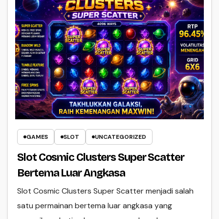
GAMES
SLOT
UNCATEGORIZED
Slot Cosmic Clusters Super Scatter
Bertema Luar Angkasa
Slot Cosmic Clusters Super Scatter menjadi salah
satu permainan bertema luar angkasa yang