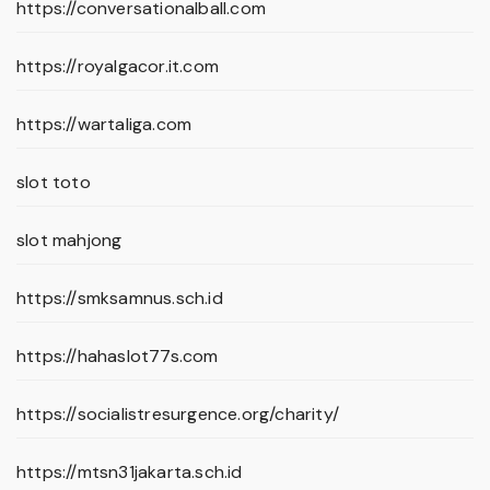
https://conversationalball.com
https://royalgacor.it.com
https://wartaliga.com
slot toto
slot mahjong
https://smksamnus.sch.id
https://hahaslot77s.com
https://socialistresurgence.org/charity/
https://mtsn31jakarta.sch.id