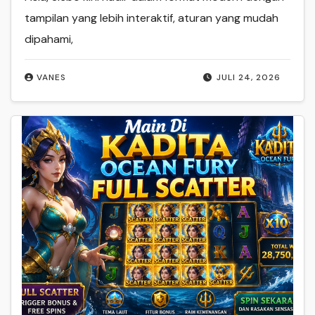
tampilan yang lebih interaktif, aturan yang mudah
dipahami,
VANES
JULI 24, 2026