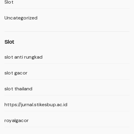
Slot
Uncategorized
Slot
slot anti rungkad
slot gacor
slot thailand
https://jurnal.stikesbup.ac.id
royalgacor