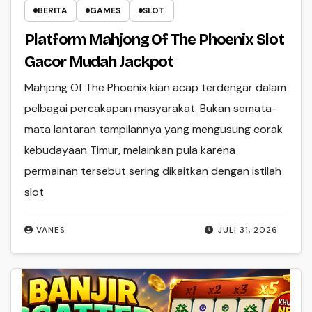
BERITA
GAMES
SLOT
Platform Mahjong Of The Phoenix Slot
Gacor Mudah Jackpot
Mahjong Of The Phoenix kian acap terdengar dalam
pelbagai percakapan masyarakat. Bukan semata-
mata lantaran tampilannya yang mengusung corak
kebudayaan Timur, melainkan pula karena
permainan tersebut sering dikaitkan dengan istilah
slot
VANES
JULI 31, 2026