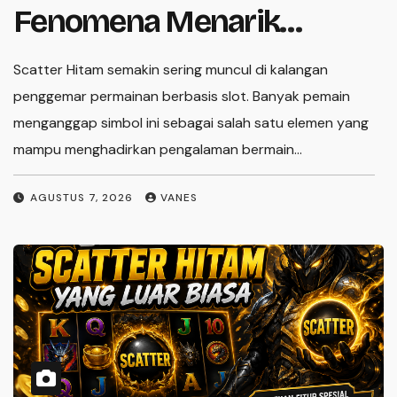
Fenomena Menarik
kate
Perhatian
onli
Scatter Hitam semakin sering muncul di kalangan
kole
penggemar permainan berbasis slot. Banyak pemain
tekn
menganggap simbol ini sebagai salah satu elemen yang
mampu menghadirkan pengalaman bermain…
A
AGUSTUS 7, 2026
VANES