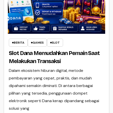
BERITA
GAMES
SLOT
Slot Dana Memudahkan Pemain Saat
Melakukan Transaksi
Dalam ekosistem hiburan digital, metode
pembayaran yang cepat, praktis, dan mudah
dipahami semakin diminati. Di antara berbagai
pilihan yang tersedia, penggunaan dompet
elektronik seperti Dana kerap dipandang sebagai
solusi yang