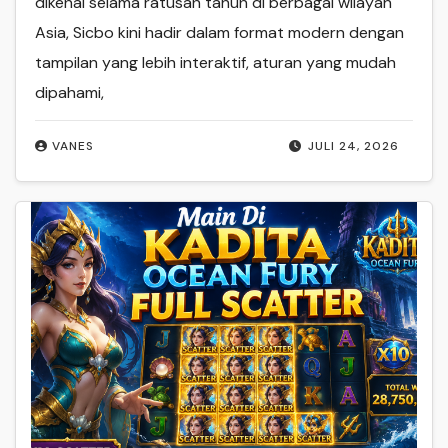
dikenal selama ratusan tahun di berbagai wilayah
Asia, Sicbo kini hadir dalam format modern dengan
tampilan yang lebih interaktif, aturan yang mudah
dipahami,
VANES
JULI 24, 2026