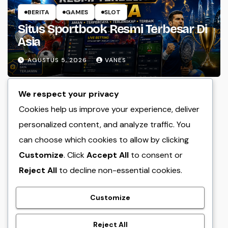
BERITA
GAMES
SLOT
Situs Sportbook Resmi Terbesar Di
Asia
AGUSTUS 5, 2026
VANES
We respect your privacy
Cookies help us improve your experience, deliver
personalized content, and analyze traffic. You
can choose which cookies to allow by clicking
Customize
. Click
Accept All
to consent or
Reject All
to decline non-essential cookies.
Sekolah Menengah Atas
Negeri 11 Jakarta
Customize
Reject All