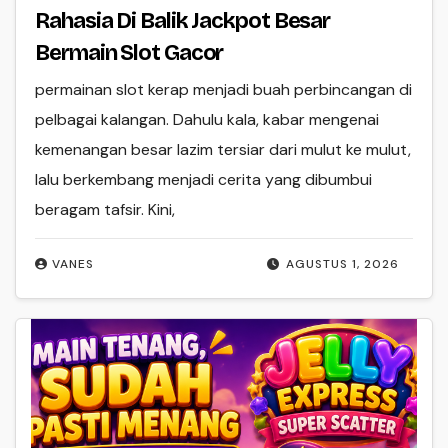
Rahasia Di Balik Jackpot Besar
Bermain Slot Gacor
permainan slot kerap menjadi buah perbincangan di
pelbagai kalangan. Dahulu kala, kabar mengenai
kemenangan besar lazim tersiar dari mulut ke mulut,
lalu berkembang menjadi cerita yang dibumbui
beragam tafsir. Kini,
VANES
AGUSTUS 1, 2026