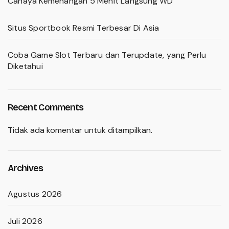
Cahaya Kemenangan 5 Menit Langsung WD
Situs Sportbook Resmi Terbesar Di Asia
Coba Game Slot Terbaru dan Terupdate, yang Perlu
Diketahui
Recent Comments
Tidak ada komentar untuk ditampilkan.
Archives
Agustus 2026
Juli 2026