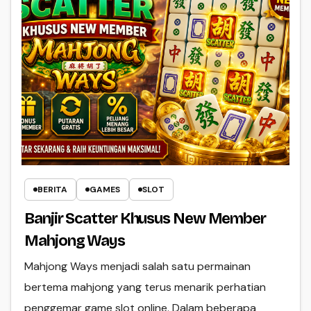
BERITA
GAMES
SLOT
Banjir Scatter Khusus New Member
Mahjong Ways
Mahjong Ways menjadi salah satu permainan
bertema mahjong yang terus menarik perhatian
penggemar game slot online. Dalam beberapa