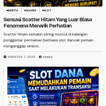
BERITA
GAMES
SLOT
Sensasi Scatter Hitam Yang Luar Biasa
Fenomena Menarik Perhatian
Scatter Hitam semakin sering muncul di kalangan
penggemar permainan berbasis slot. Banyak pemain
menganggap simbol…
AGUSTUS 7, 2026
VANES