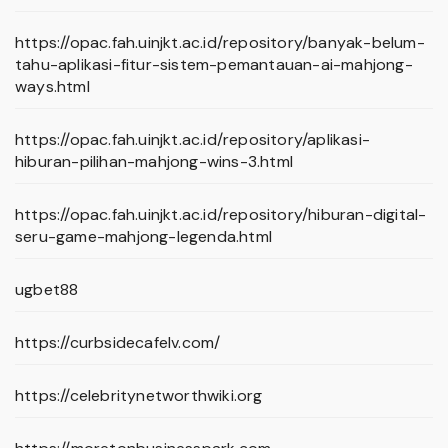
https://opac.fah.uinjkt.ac.id/repository/banyak-belum-
tahu-aplikasi-fitur-sistem-pemantauan-ai-mahjong-
ways.html
https://opac.fah.uinjkt.ac.id/repository/aplikasi-
hiburan-pilihan-mahjong-wins-3.html
https://opac.fah.uinjkt.ac.id/repository/hiburan-digital-
seru-game-mahjong-legenda.html
ugbet88
https://curbsidecafelv.com/
https://celebritynetworthwiki.org