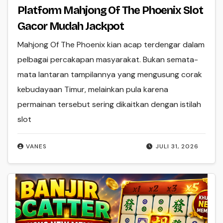
Platform Mahjong Of The Phoenix Slot
Gacor Mudah Jackpot
Mahjong Of The Phoenix kian acap terdengar dalam
pelbagai percakapan masyarakat. Bukan semata-
mata lantaran tampilannya yang mengusung corak
kebudayaan Timur, melainkan pula karena
permainan tersebut sering dikaitkan dengan istilah
slot
VANES
JULI 31, 2026