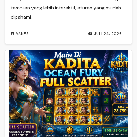
tampilan yang lebih interaktif, aturan yang mudah
dipahami,
VANES
JULI 24, 2026