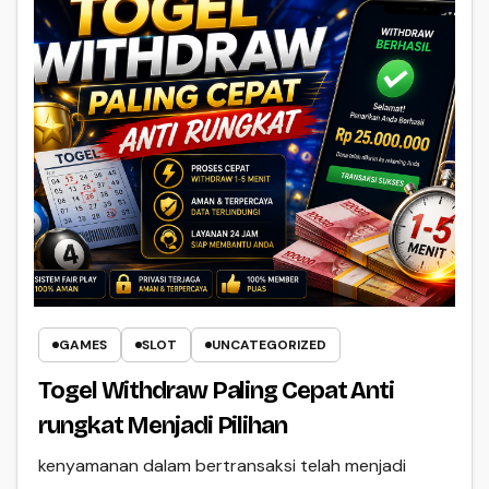
GAMES
SLOT
UNCATEGORIZED
Togel Withdraw Paling Cepat Anti
rungkat Menjadi Pilihan
kenyamanan dalam bertransaksi telah menjadi