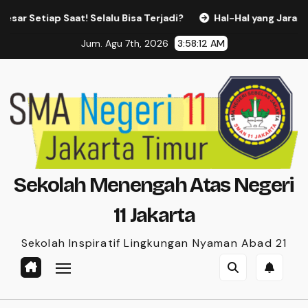
Skip
 Bisa Terjadi?
Hal-Hal yang Jarang Diketahui Tentang Pe
to
Jum. Agu 7th, 2026
3:58:14 AM
content
Sekolah Menengah Atas Negeri
11 Jakarta
Sekolah Inspiratif Lingkungan Nyaman Abad 21