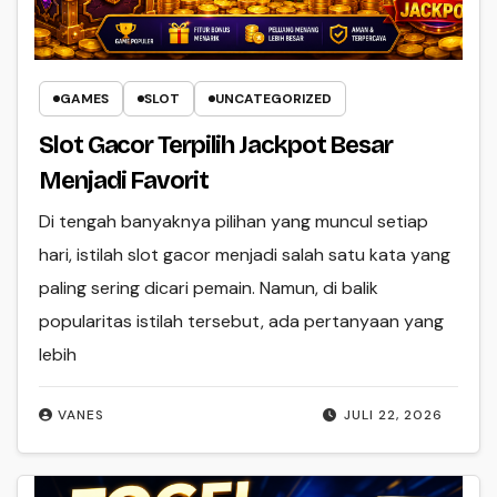
GAMES
SLOT
UNCATEGORIZED
Slot Gacor Terpilih Jackpot Besar
Menjadi Favorit
Di tengah banyaknya pilihan yang muncul setiap
hari, istilah slot gacor menjadi salah satu kata yang
paling sering dicari pemain. Namun, di balik
popularitas istilah tersebut, ada pertanyaan yang
lebih
VANES
JULI 22, 2026