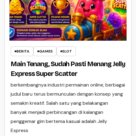
BERITA
GAMES
SLOT
Main Tenang, Sudah Pasti Menang Jelly
Express Super Scatter
berkembangnya industri permainan online, berbagai
judul baru terus bermunculan dengan konsep yang
semakin kreatif. Salah satu yang belakangan
banyak menjadi perbincangan di kalangan
penggemar gim bertema kasual adalah Jelly
Express