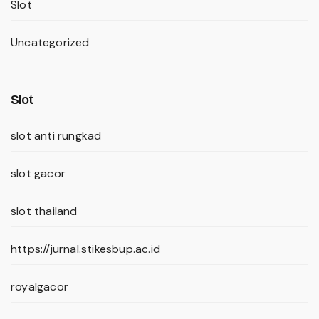
Slot
Uncategorized
Slot
slot anti rungkad
slot gacor
slot thailand
https://jurnal.stikesbup.ac.id
royalgacor