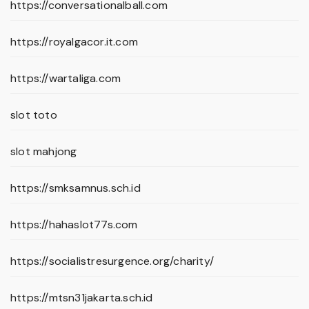
https://conversationalball.com
https://royalgacor.it.com
https://wartaliga.com
slot toto
slot mahjong
https://smksamnus.sch.id
https://hahaslot77s.com
https://socialistresurgence.org/charity/
https://mtsn31jakarta.sch.id