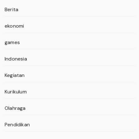
Berita
ekonomi
games
Indonesia
Kegiatan
Kurikulum
Olahraga
Pendidikan