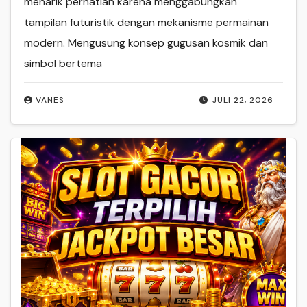
menarik perhatian karena menggabungkan
tampilan futuristik dengan mekanisme permainan
modern. Mengusung konsep gugusan kosmik dan
simbol bertema
VANES
JULI 22, 2026