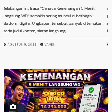
Belakangan ini, frasa “Cahaya Kemenangan 5 Menit
s
Langsung WD” semakin sering muncul di berbagai
p
platform digital. Ungkapan tersebut banyak ditemukan
n
pada judul konten, siaran langsung,…
ba
AGUSTUS 5, 2026
VANES