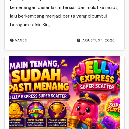
kemenangan besar lazim tersiar dari mulut ke mulut,
lalu berkembang menjadi cerita yang dibumbui
beragam tafsir. Kini,
VANES
AGUSTUS 1, 2026