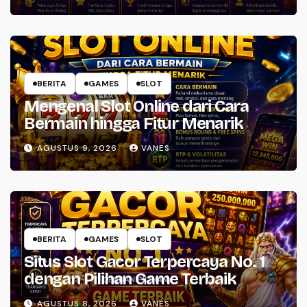
BERITA
GAMES
SLOT
Mengenal Slot Online dari Cara
Bermain hingga Fitur Menarik
AGUSTUS 9, 2026
VANES
BERITA
GAMES
SLOT
Situs Slot Gacor Terpercaya No. 1
dengan Pilihan Game Terbaik
AGUSTUS 8, 2026
VANES