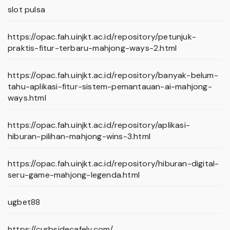
slot pulsa
https://opac.fah.uinjkt.ac.id/repository/petunjuk-
praktis-fitur-terbaru-mahjong-ways-2.html
https://opac.fah.uinjkt.ac.id/repository/banyak-belum-
tahu-aplikasi-fitur-sistem-pemantauan-ai-mahjong-
ways.html
https://opac.fah.uinjkt.ac.id/repository/aplikasi-
hiburan-pilihan-mahjong-wins-3.html
https://opac.fah.uinjkt.ac.id/repository/hiburan-digital-
seru-game-mahjong-legenda.html
ugbet88
https://curbsidecafelv.com/