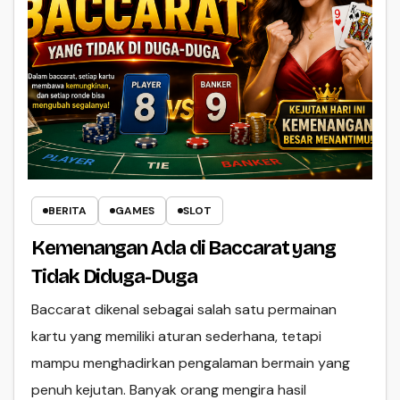
BERITA
GAMES
SLOT
Kemenangan Ada di Baccarat yang
Tidak Diduga-Duga
Baccarat dikenal sebagai salah satu permainan
kartu yang memiliki aturan sederhana, tetapi
mampu menghadirkan pengalaman bermain yang
penuh kejutan. Banyak orang mengira hasil