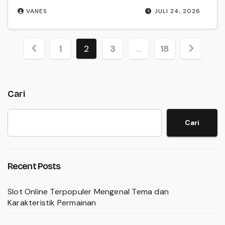
VANES
JULI 24, 2026
Paginasi
1
2
3
…
18
pos
Cari
Cari
Recent Posts
Slot Online Terpopuler Mengenal Tema dan
Karakteristik Permainan