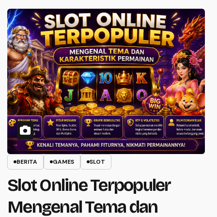
BERITA
GAMES
SLOT
BER
Slot Online Terpopuler
Me
Mengenal Tema dan
Ca