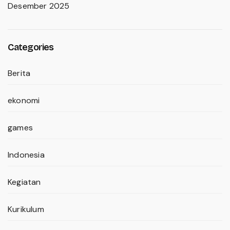
Desember 2025
Categories
Berita
ekonomi
games
Indonesia
Kegiatan
Kurikulum