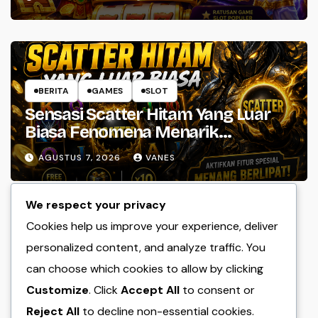
BERITA
GAMES
SLOT
Sensasi Scatter Hitam Yang Luar
Biasa Fenomena Menarik
Perhatian
AGUSTUS 7, 2026
VANES
We respect your privacy
Cookies help us improve your experience, deliver
personalized content, and analyze traffic. You
can choose which cookies to allow by clicking
Customize
. Click
Accept All
to consent or
Reject All
to decline non-essential cookies.