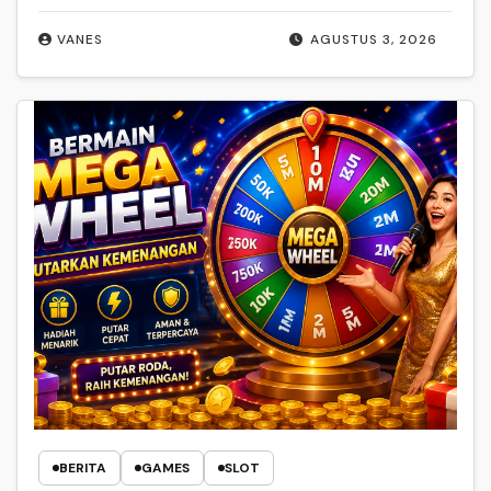
VANES
AGUSTUS 3, 2026
BERITA
GAMES
SLOT