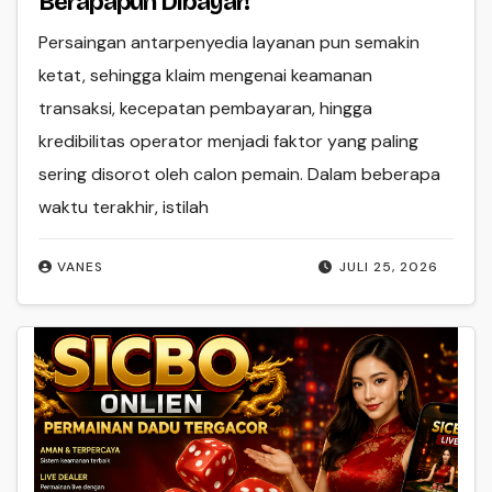
Berapapun Dibayar!
Persaingan antarpenyedia layanan pun semakin
ketat, sehingga klaim mengenai keamanan
transaksi, kecepatan pembayaran, hingga
kredibilitas operator menjadi faktor yang paling
sering disorot oleh calon pemain. Dalam beberapa
waktu terakhir, istilah
VANES
JULI 25, 2026