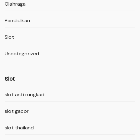
Olahraga
Pendidikan
Slot
Uncategorized
Slot
slot anti rungkad
slot gacor
slot thailand