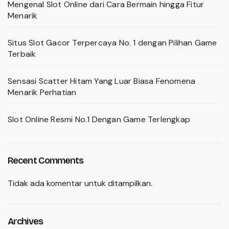
Mengenal Slot Online dari Cara Bermain hingga Fitur
Menarik
Situs Slot Gacor Terpercaya No. 1 dengan Pilihan Game
Terbaik
Sensasi Scatter Hitam Yang Luar Biasa Fenomena
Menarik Perhatian
Slot Online Resmi No.1 Dengan Game Terlengkap
Recent Comments
Tidak ada komentar untuk ditampilkan.
Archives