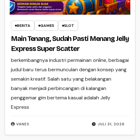
BERITA
GAMES
SLOT
Main Tenang, Sudah Pasti Menang Jelly
Express Super Scatter
berkembangnya industri permainan online, berbagai
judul baru terus bermunculan dengan konsep yang
semakin kreatif. Salah satu yang belakangan
banyak menjadi perbincangan di kalangan
penggemar gim bertema kasual adalah Jelly
Express
VANES
JULI 31, 2026