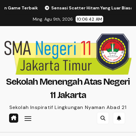
Skip
Sensasi Scatter Hitam Yang Luar Biasa Fenomena Menarik Per
to
Ming. Agu 9th, 2026
10:06:44 AM
content
Sekolah Menengah Atas Negeri
11 Jakarta
Sekolah Inspiratif Lingkungan Nyaman Abad 21