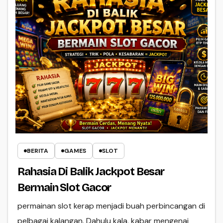
BERITA
GAMES
SLOT
Rahasia Di Balik Jackpot Besar
Bermain Slot Gacor
permainan slot kerap menjadi buah perbincangan di
pelbagai kalangan. Dahulu kala, kabar mengenai