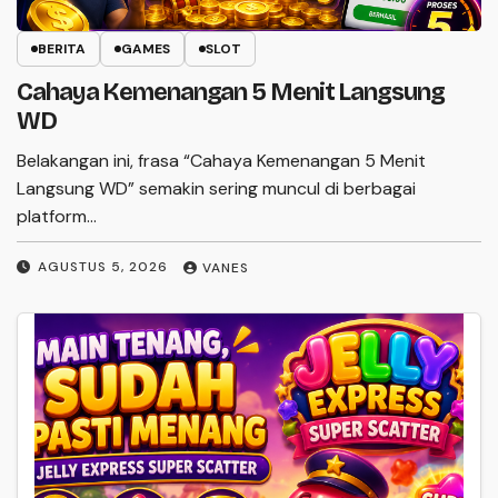
BERITA
GAMES
SLOT
Cahaya Kemenangan 5 Menit Langsung
WD
Belakangan ini, frasa “Cahaya Kemenangan 5 Menit
Langsung WD” semakin sering muncul di berbagai
platform…
AGUSTUS 5, 2026
VANES