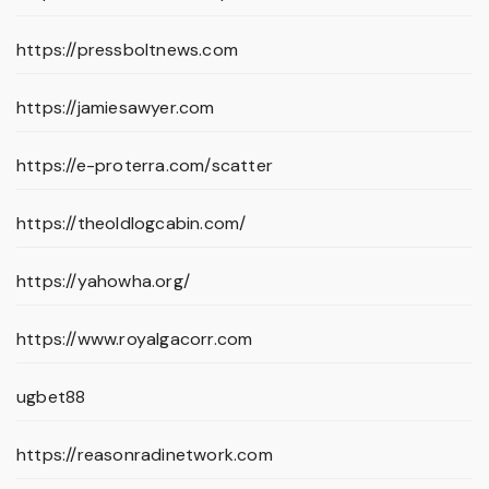
https://pressboltnews.com
https://jamiesawyer.com
https://e-proterra.com/scatter
https://theoldlogcabin.com/
https://yahowha.org/
https://www.royalgacorr.com
ugbet88
https://reasonradinetwork.com