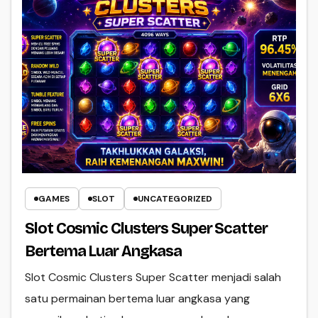
GAMES
SLOT
UNCATEGORIZED
Slot Cosmic Clusters Super Scatter
Bertema Luar Angkasa
Slot Cosmic Clusters Super Scatter menjadi salah
satu permainan bertema luar angkasa yang