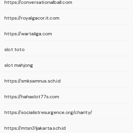
https://conversationalball.com
https://royalgacor.it.com
https://wartaliga.com
slot toto
slot mahjong
https://smksamnus.sch.id
https://hahaslot77s.com
https://socialistresurgence.org/charity/
https://mtsn31jakarta.sch.id