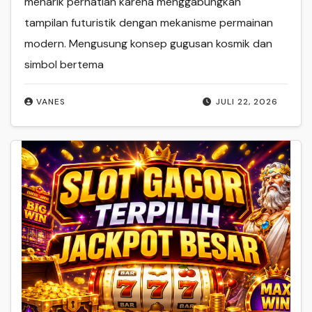
menarik perhatian karena menggabungkan
tampilan futuristik dengan mekanisme permainan
modern. Mengusung konsep gugusan kosmik dan
simbol bertema
VANES
JULI 22, 2026