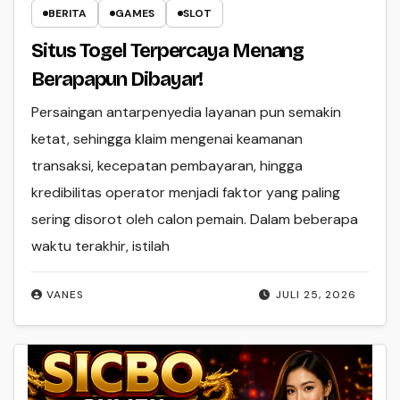
BERITA
GAMES
SLOT
Situs Togel Terpercaya Menang
Berapapun Dibayar!
Persaingan antarpenyedia layanan pun semakin
ketat, sehingga klaim mengenai keamanan
transaksi, kecepatan pembayaran, hingga
kredibilitas operator menjadi faktor yang paling
sering disorot oleh calon pemain. Dalam beberapa
waktu terakhir, istilah
VANES
JULI 25, 2026