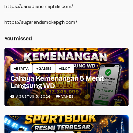
https://canadiancinephile.com/
https://sugarandsmokepgh.com/
You missed
BERITA
GAMES
SLOT
Cahaya Kemenangan 5 Menit
Langsung WD
AGUSTUS 5, 2026
VANES