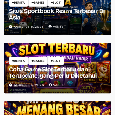
BERITA
GAMES
SLOT
Situs Sportbook Resmi Terbesar Di
Asia
AGUSTUS 5, 2026
VANES
BERITA
GAMES
SLOT
Coba Game Slot Terbaru dan
Terupdate, yang Perlu Diketahui
AGUSTUS 4, 2026
VANES