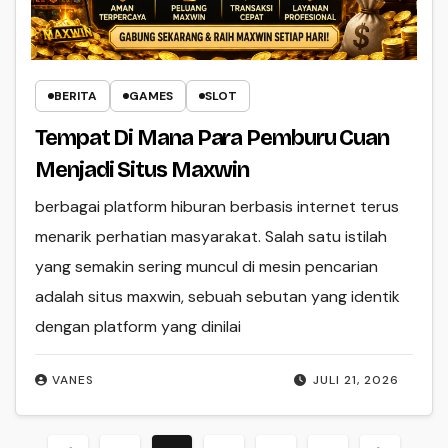
BERITA
GAMES
SLOT
Tempat Di Mana Para Pemburu Cuan
Menjadi Situs Maxwin
berbagai platform hiburan berbasis internet terus
menarik perhatian masyarakat. Salah satu istilah
yang semakin sering muncul di mesin pencarian
adalah situs maxwin, sebuah sebutan yang identik
dengan platform yang dinilai
VANES
JULI 21, 2026