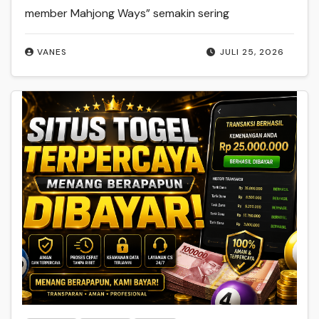
member Mahjong Ways” semakin sering
VANES
JULI 25, 2026