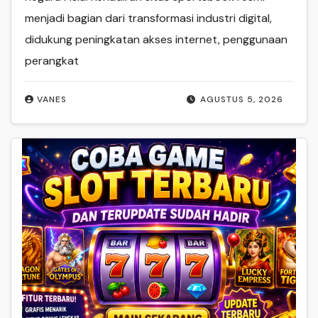
menjadi bagian dari transformasi industri digital,
didukung peningkatan akses internet, penggunaan
perangkat
VANES
AGUSTUS 5, 2026