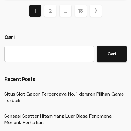
Paginasi
1
2
…
18
pos
Cari
Cari
Recent Posts
Situs Slot Gacor Terpercaya No. 1 dengan Pilihan Game
Terbaik
Sensasi Scatter Hitam Yang Luar Biasa Fenomena
Menarik Perhatian