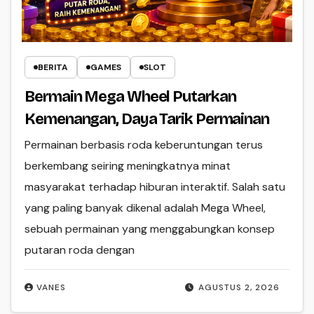
BERITA
GAMES
SLOT
Bermain Mega Wheel Putarkan
Kemenangan, Daya Tarik Permainan
Permainan berbasis roda keberuntungan terus
berkembang seiring meningkatnya minat
masyarakat terhadap hiburan interaktif. Salah satu
yang paling banyak dikenal adalah Mega Wheel,
sebuah permainan yang menggabungkan konsep
putaran roda dengan
VANES
AGUSTUS 2, 2026