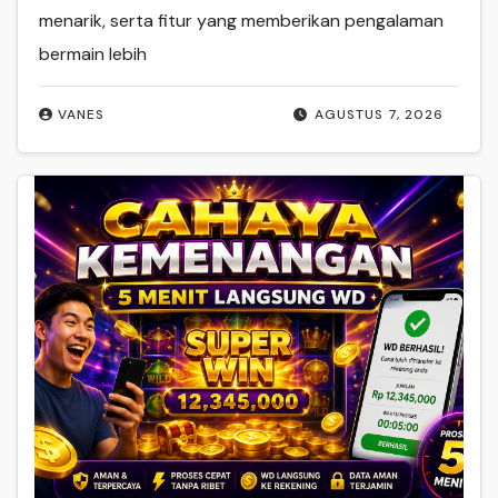
menarik, serta fitur yang memberikan pengalaman
bermain lebih
VANES
AGUSTUS 7, 2026