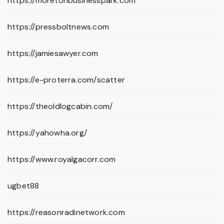
https://moretonbusinesspark.com
https://pressboltnews.com
https://jamiesawyer.com
https://e-proterra.com/scatter
https://theoldlogcabin.com/
https://yahowha.org/
https://www.royalgacorr.com
ugbet88
https://reasonradinetwork.com