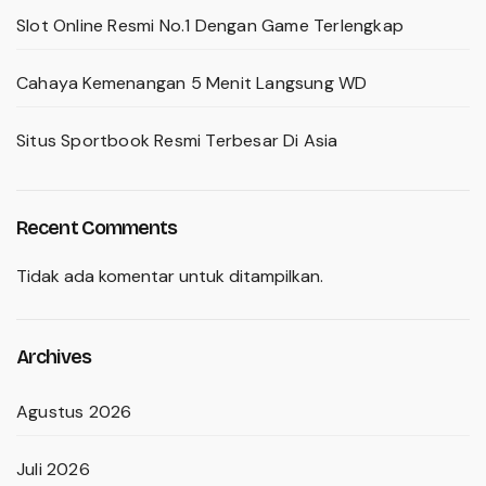
Slot Online Resmi No.1 Dengan Game Terlengkap
Cahaya Kemenangan 5 Menit Langsung WD
Situs Sportbook Resmi Terbesar Di Asia
Recent Comments
Tidak ada komentar untuk ditampilkan.
Archives
Agustus 2026
Juli 2026