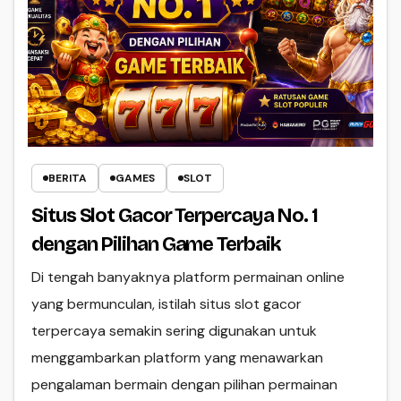
BERITA
GAMES
SLOT
Situs Slot Gacor Terpercaya No. 1
dengan Pilihan Game Terbaik
Di tengah banyaknya platform permainan online
yang bermunculan, istilah situs slot gacor
terpercaya semakin sering digunakan untuk
menggambarkan platform yang menawarkan
pengalaman bermain dengan pilihan permainan