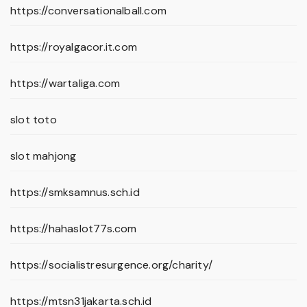
https://conversationalball.com
https://royalgacor.it.com
https://wartaliga.com
slot toto
slot mahjong
https://smksamnus.sch.id
https://hahaslot77s.com
https://socialistresurgence.org/charity/
https://mtsn31jakarta.sch.id