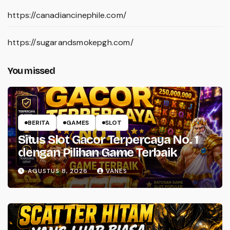
https://canadiancinephile.com/
https://sugarandsmokepgh.com/
You missed
BERITA
GAMES
SLOT
Situs Slot Gacor Terpercaya No. 1
dengan Pilihan Game Terbaik
AGUSTUS 8, 2026
VANES