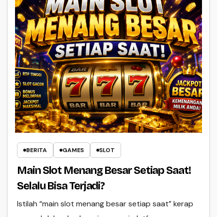
BERITA
GAMES
SLOT
Main Slot Menang Besar Setiap Saat!
Selalu Bisa Terjadi?
Istilah “main slot menang besar setiap saat” kerap