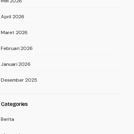
Mei 2026
April 2026
Maret 2026
Februari 2026
Januari 2026
Desember 2025
Categories
Berita