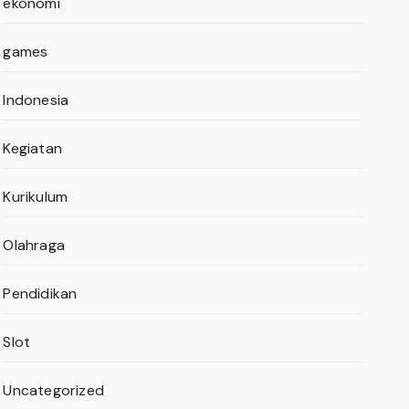
ekonomi
games
Indonesia
Kegiatan
Kurikulum
Olahraga
Pendidikan
Slot
Uncategorized