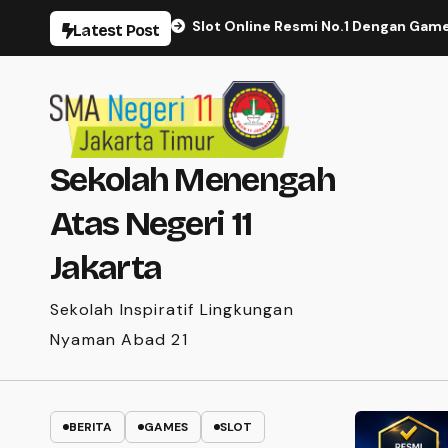
Skip
hatian
Slot Online Resmi No.1 Dengan Game Terlengkap
Latest Post
to
content
Sekolah Menengah
Atas Negeri 11
Jakarta
Sekolah Inspiratif Lingkungan
Nyaman Abad 21
BERITA
GAMES
SLOT