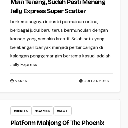
Main Tenang, Sudah Pasti Menang
Jelly Express Super Scatter
berkembangnya industri permainan online,
berbagai judul baru terus bermunculan dengan
konsep yang semakin kreatif. Salah satu yang
belakangan banyak menjadi perbincangan di
kalangan penggemar gim bertema kasual adalah
Jelly Express
VANES
JULI 31, 2026
BERITA
GAMES
SLOT
Platform Mahjong Of The Phoenix