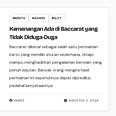
BERITA
GAMES
SLOT
Kemenangan Ada di Baccarat yang
Tidak Diduga-Duga
Baccarat dikenal sebagai salah satu permainan
kartu yang memiliki aturan sederhana, tetapi
mampu menghadirkan pengalaman bermain yang
penuh kejutan. Banyak orang mengira hasil
permainan ini sepenuhnya dapat diprediksi,
padahal kenyataannya
VANES
AGUSTUS 2, 2026