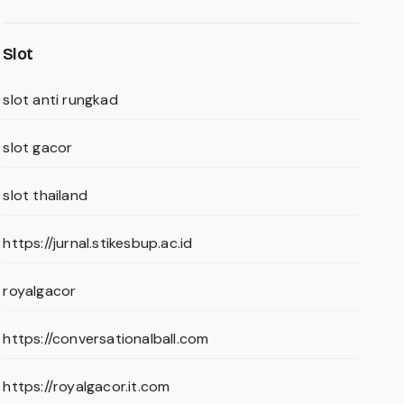
Slot
slot anti rungkad
slot gacor
slot thailand
https://jurnal.stikesbup.ac.id
royalgacor
https://conversationalball.com
https://royalgacor.it.com