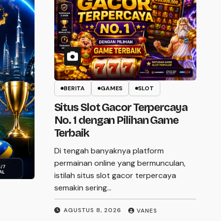
Sensasi Scatter
Hitam Yang Luar
Biasa Fenomena
Menarik Perhatian
Scatter Hitam semakin sering muncul di
BERITA
GAMES
SLOT
kalangan penggemar permainan berbasis
Situs Slot Gacor Terpercaya
slot. Banyak pemain menganggap simbol
No. 1 dengan Pilihan Game
ini sebagai salah satu elemen yang
Terbaik
mampu menghadirkan pengalaman
Di tengah banyaknya platform
bermain…
permainan online yang bermunculan,
istilah situs slot gacor terpercaya
semakin sering…
AGUSTUS 7, 2026
VANES
AGUSTUS 8, 2026
VANES