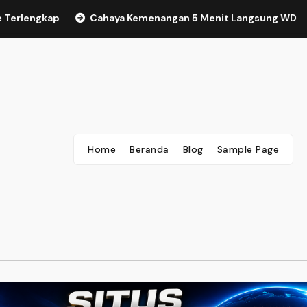
Cahaya Kemenangan 5 Menit Langsung WD
Situs Spor
Home
Beranda
Blog
Sample Page