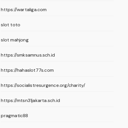
https://wartaliga.com
slot toto
slot mahjong
https://smksamnus.sch.id
https://hahaslot77s.com
https://socialistresurgence.org/charity/
https://mtsn31jakarta.sch.id
pragmatic88