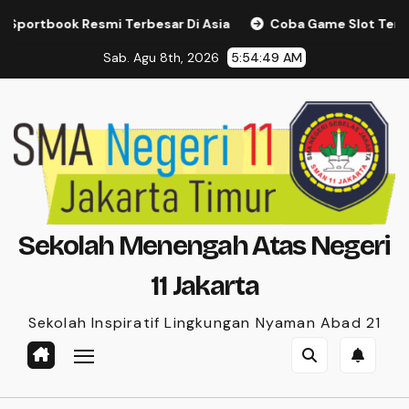
Skip
rbesar Di Asia
Coba Game Slot Terbaru dan Terupdate, ya
to
Sab. Agu 8th, 2026
5:54:51 AM
content
Sekolah Menengah Atas Negeri
11 Jakarta
Sekolah Inspiratif Lingkungan Nyaman Abad 21