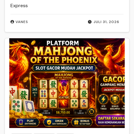
Express
VANES
JULI 31, 2026