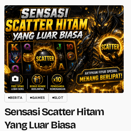
BERITA
GAMES
SLOT
BE
Sensasi Scatter Hitam
Sl
Yang Luar Biasa
D