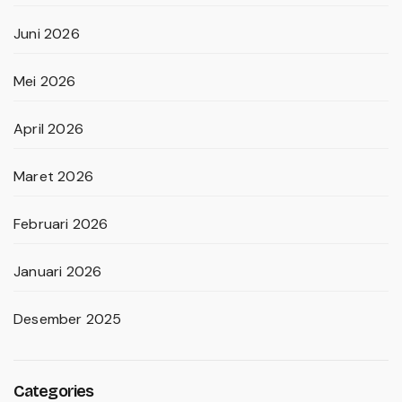
Juni 2026
Mei 2026
April 2026
Maret 2026
Februari 2026
Januari 2026
Desember 2025
Categories