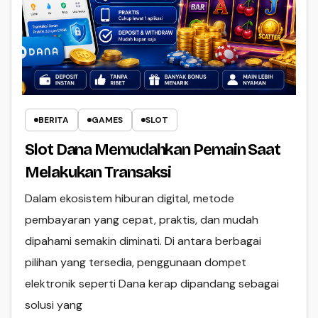
BERITA
GAMES
SLOT
Slot Dana Memudahkan Pemain Saat
Melakukan Transaksi
Dalam ekosistem hiburan digital, metode
pembayaran yang cepat, praktis, dan mudah
dipahami semakin diminati. Di antara berbagai
pilihan yang tersedia, penggunaan dompet
elektronik seperti Dana kerap dipandang sebagai
solusi yang