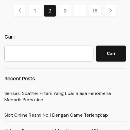
Paginasi
1
2
3
…
18
pos
Cari
Cari
Recent Posts
Sensasi Scatter Hitam Yang Luar Biasa Fenomena
Menarik Perhatian
Slot Online Resmi No.1 Dengan Game Terlengkap