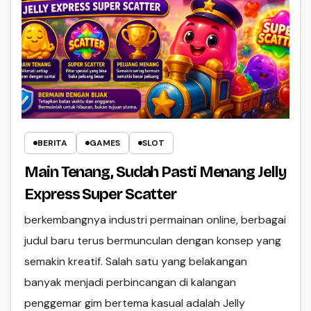
BERITA
GAMES
SLOT
Main Tenang, Sudah Pasti Menang Jelly
Express Super Scatter
berkembangnya industri permainan online, berbagai
judul baru terus bermunculan dengan konsep yang
semakin kreatif. Salah satu yang belakangan
banyak menjadi perbincangan di kalangan
penggemar gim bertema kasual adalah Jelly