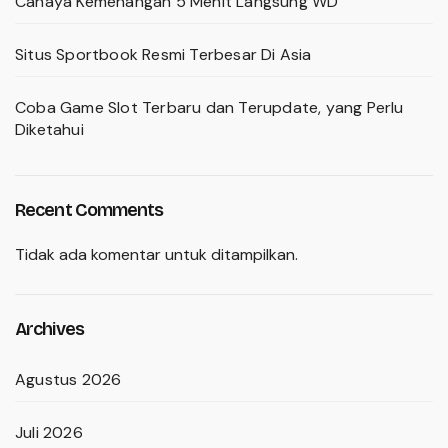
Cahaya Kemenangan 5 Menit Langsung WD
Situs Sportbook Resmi Terbesar Di Asia
Coba Game Slot Terbaru dan Terupdate, yang Perlu
Diketahui
Recent Comments
Tidak ada komentar untuk ditampilkan.
Archives
Agustus 2026
Juli 2026