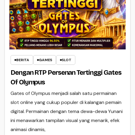
BERITA
GAMES
SLOT
Dengan RTP Persenan Tertinggi Gates
Of Olympus
Gates of Olympus menjadi salah satu permainan
slot online yang cukup populer di kalangan pemain
digital. Permainan dengan tema dewa-dewa Yunani
ini menawarkan tampilan visual yang menarik, efek
animasi dinamis,