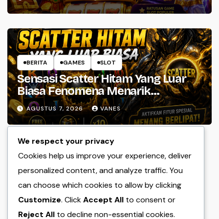
BERITA
GAMES
SLOT
Sensasi Scatter Hitam Yang Luar
Biasa Fenomena Menarik
Perhatian
AGUSTUS 7, 2026
VANES
We respect your privacy
Cookies help us improve your experience, deliver
personalized content, and analyze traffic. You
can choose which cookies to allow by clicking
Customize
. Click
Accept All
to consent or
Reject All
to decline non-essential cookies.