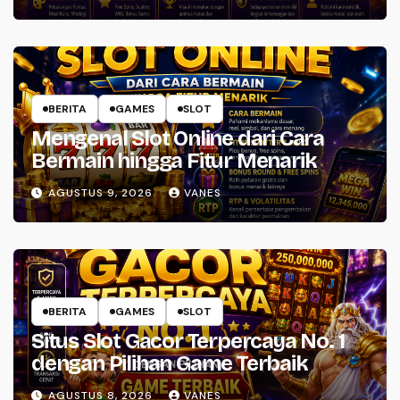
BERITA
GAMES
SLOT
Mengenal Slot Online dari Cara
Bermain hingga Fitur Menarik
AGUSTUS 9, 2026
VANES
BERITA
GAMES
SLOT
Situs Slot Gacor Terpercaya No. 1
dengan Pilihan Game Terbaik
AGUSTUS 8, 2026
VANES