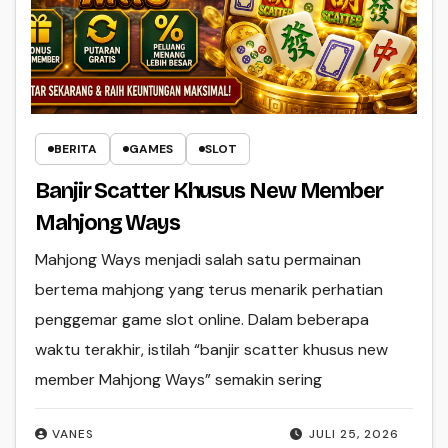
BERITA
GAMES
SLOT
Banjir Scatter Khusus New Member
Mahjong Ways
Mahjong Ways menjadi salah satu permainan
bertema mahjong yang terus menarik perhatian
penggemar game slot online. Dalam beberapa
waktu terakhir, istilah “banjir scatter khusus new
member Mahjong Ways” semakin sering
VANES
JULI 25, 2026