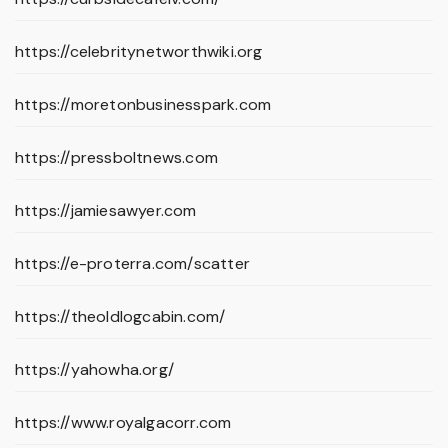
https://celebritynetworthwiki.org
https://moretonbusinesspark.com
https://pressboltnews.com
https://jamiesawyer.com
https://e-proterra.com/scatter
https://theoldlogcabin.com/
https://yahowha.org/
https://www.royalgacorr.com