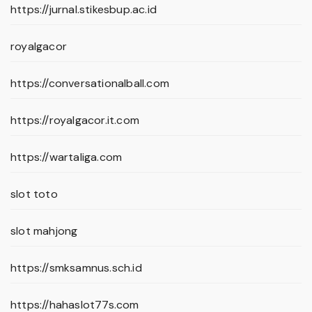
https://jurnal.stikesbup.ac.id
royalgacor
https://conversationalball.com
https://royalgacor.it.com
https://wartaliga.com
slot toto
slot mahjong
https://smksamnus.sch.id
https://hahaslot77s.com