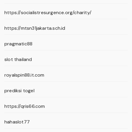
https://socialistresurgence.org/charity/
https://mtsn31jakarta.sch.id
pragmatic88
slot thailand
royalspin88.it.com
prediksi togel
https://qris66.com
hahaslot77