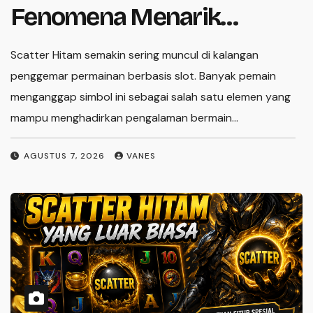
Fenomena Menarik
ka
Perhatian
o
Scatter Hitam semakin sering muncul di kalangan
k
penggemar permainan berbasis slot. Banyak pemain
te
menganggap simbol ini sebagai salah satu elemen yang
mampu menghadirkan pengalaman bermain…
AGUSTUS 7, 2026
VANES