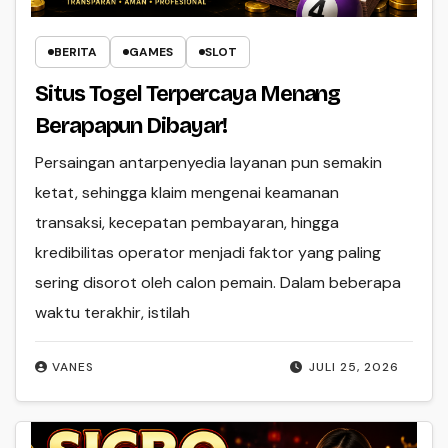
BERITA
GAMES
SLOT
Situs Togel Terpercaya Menang
Berapapun Dibayar!
Persaingan antarpenyedia layanan pun semakin
ketat, sehingga klaim mengenai keamanan
transaksi, kecepatan pembayaran, hingga
kredibilitas operator menjadi faktor yang paling
sering disorot oleh calon pemain. Dalam beberapa
waktu terakhir, istilah
VANES
JULI 25, 2026