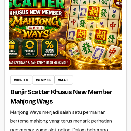
BERITA
GAMES
SLOT
Banjir Scatter Khusus New Member
Mahjong Ways
Mahjong Ways menjadi salah satu permainan
bertema mahjong yang terus menarik perhatian
penggemar game slot online. Dalam beberapa