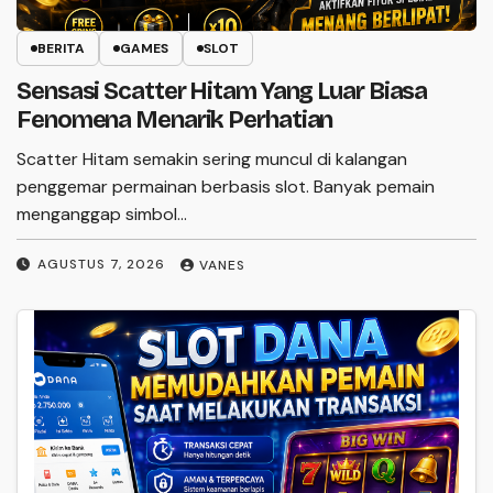
BERITA
GAMES
SLOT
Sensasi Scatter Hitam Yang Luar Biasa
Fenomena Menarik Perhatian
Scatter Hitam semakin sering muncul di kalangan
penggemar permainan berbasis slot. Banyak pemain
menganggap simbol…
AGUSTUS 7, 2026
VANES