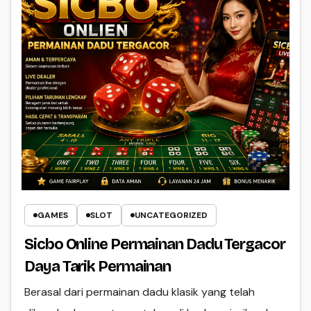
GAMES
SLOT
UNCATEGORIZED
Sicbo Online Permainan Dadu Tergacor
Daya Tarik Permainan
Berasal dari permainan dadu klasik yang telah