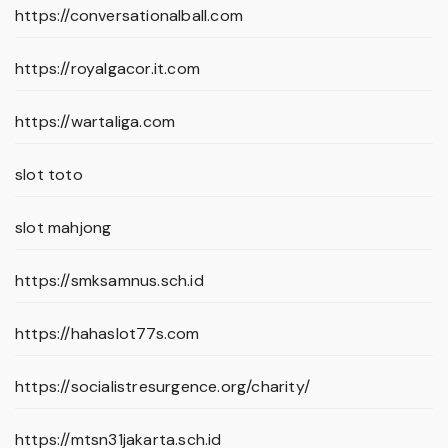
https://conversationalball.com
https://royalgacor.it.com
https://wartaliga.com
slot toto
slot mahjong
https://smksamnus.sch.id
https://hahaslot77s.com
https://socialistresurgence.org/charity/
https://mtsn31jakarta.sch.id