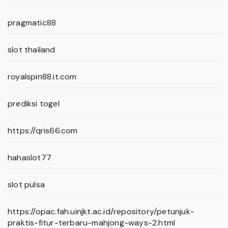
pragmatic88
slot thailand
royalspin88.it.com
prediksi togel
https://qris66.com
hahaslot77
slot pulsa
https://opac.fah.uinjkt.ac.id/repository/petunjuk-
praktis-fitur-terbaru-mahjong-ways-2.html