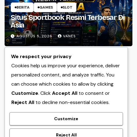
BERITA
GAMES
SLOT
Situs Sportbook Resmi Terbesar Di
Asia
AGUSTUS 5, 2026
VANES
We respect your privacy
Cookies help us improve your experience, deliver
personalized content, and analyze traffic. You
can choose which cookies to allow by clicking
Customize
. Click
Accept All
to consent or
Reject All
to decline non-essential cookies.
Sekolah Menengah Atas
Negeri 11 Jakarta
Customize
Reject All