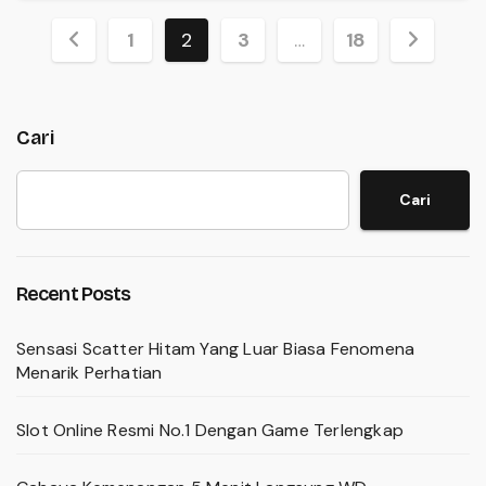
Paginasi
1
2
3
…
18
pos
Cari
Cari
Recent Posts
Sensasi Scatter Hitam Yang Luar Biasa Fenomena
Menarik Perhatian
Slot Online Resmi No.1 Dengan Game Terlengkap