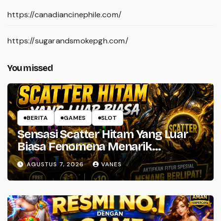
https://canadiancinephile.com/
https://sugarandsmokepgh.com/
You missed
BERITA
GAMES
SLOT
Sensasi Scatter Hitam Yang Luar
Biasa Fenomena Menarik
Perhatian
AGUSTUS 7, 2026
VANES