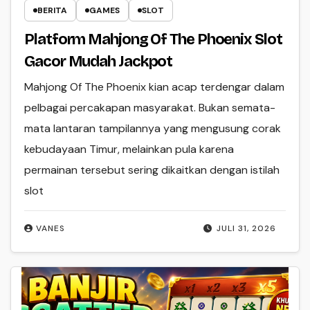
BERITA
GAMES
SLOT
Platform Mahjong Of The Phoenix Slot
Gacor Mudah Jackpot
Mahjong Of The Phoenix kian acap terdengar dalam
pelbagai percakapan masyarakat. Bukan semata-
mata lantaran tampilannya yang mengusung corak
kebudayaan Timur, melainkan pula karena
permainan tersebut sering dikaitkan dengan istilah
slot
VANES
JULI 31, 2026