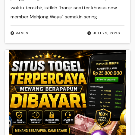
waktu terakhir, istilah “banjir scatter khusus new
member Mahjong Ways” semakin sering
VANES
JULI 25, 2026