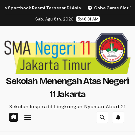
Skip
Terbesar Di Asia
Coba Game Slot Terbaru dan Terupdate, 
to
Sab. Agu 8th, 2026
5:48:33 AM
content
Sekolah Menengah Atas Negeri
11 Jakarta
Sekolah Inspiratif Lingkungan Nyaman Abad 21