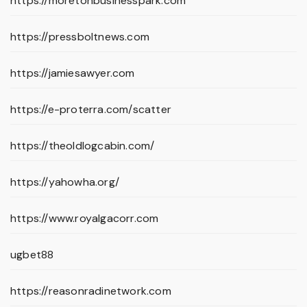
https://moretonbusinesspark.com
https://pressboltnews.com
https://jamiesawyer.com
https://e-proterra.com/scatter
https://theoldlogcabin.com/
https://yahowha.org/
https://www.royalgacorr.com
ugbet88
https://reasonradinetwork.com