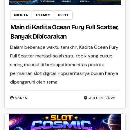
BERITA
GAMES
SLOT
Main di Kadita Ocean Fury Full Scatter,
Banyak Dibicarakan
Dalam beberapa waktu terakhir, Kadita Ocean Fury
Full Scatter menjadi salah satu topik yang cukup
sering muncul di berbagai komunitas pecinta
permainan slot digital. Popularitasnya bukan hanya
dipengaruhi oleh tema
VANES
JULI 24, 2026