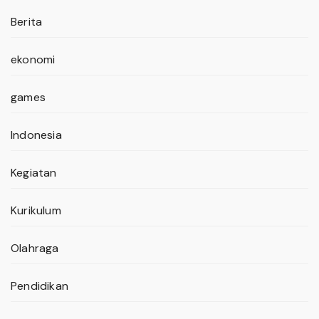
Berita
ekonomi
games
Indonesia
Kegiatan
Kurikulum
Olahraga
Pendidikan