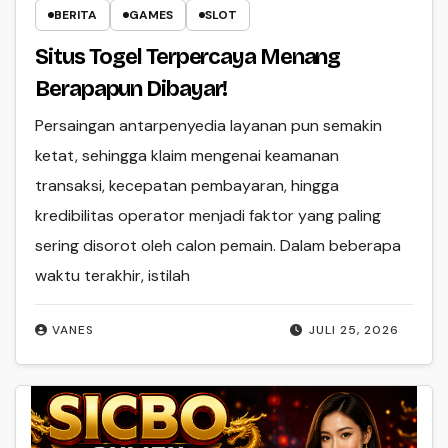
BERITA
GAMES
SLOT
Situs Togel Terpercaya Menang
Berapapun Dibayar!
Persaingan antarpenyedia layanan pun semakin
ketat, sehingga klaim mengenai keamanan
transaksi, kecepatan pembayaran, hingga
kredibilitas operator menjadi faktor yang paling
sering disorot oleh calon pemain. Dalam beberapa
waktu terakhir, istilah
VANES
JULI 25, 2026