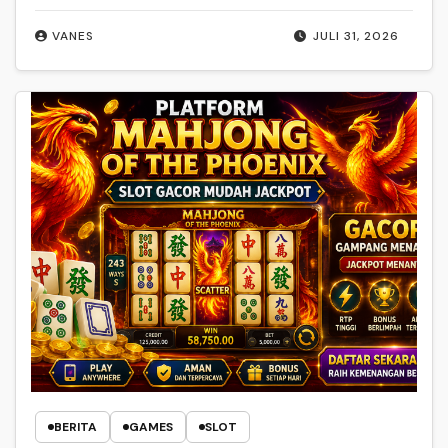
VANES
JULI 31, 2026
BERITA
GAMES
SLOT