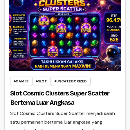
GAMES
SLOT
UNCATEGORIZED
Slot Cosmic Clusters Super Scatter
Bertema Luar Angkasa
Slot Cosmic Clusters Super Scatter menjadi salah
satu permainan bertema luar angkasa yang