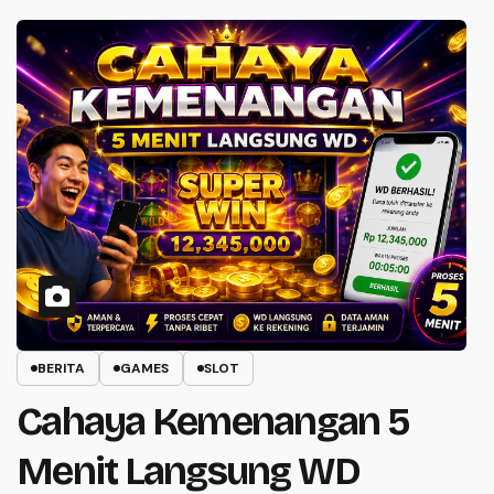
BERITA
GAMES
SLOT
Cahaya Kemenangan 5
Menit Langsung WD