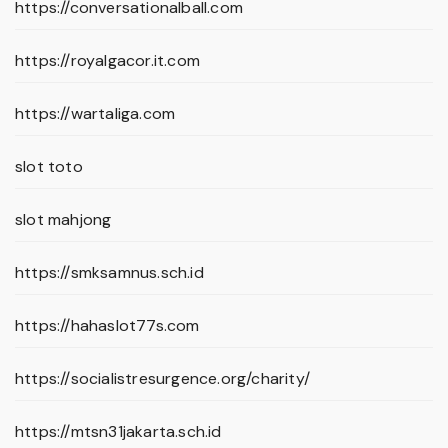
https://conversationalball.com
https://royalgacor.it.com
https://wartaliga.com
slot toto
slot mahjong
https://smksamnus.sch.id
https://hahaslot77s.com
https://socialistresurgence.org/charity/
https://mtsn31jakarta.sch.id