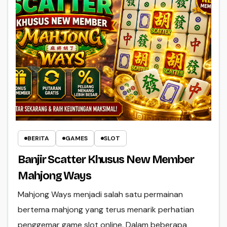
BERITA
GAMES
SLOT
Banjir Scatter Khusus New Member
Mahjong Ways
Mahjong Ways menjadi salah satu permainan
bertema mahjong yang terus menarik perhatian
penggemar game slot online. Dalam beberapa