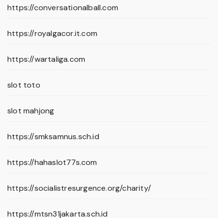
https://conversationalball.com
https://royalgacor.it.com
https://wartaliga.com
slot toto
slot mahjong
https://smksamnus.sch.id
https://hahaslot77s.com
https://socialistresurgence.org/charity/
https://mtsn31jakarta.sch.id