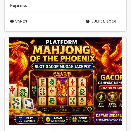
Express
VANES
JULI 31, 2026