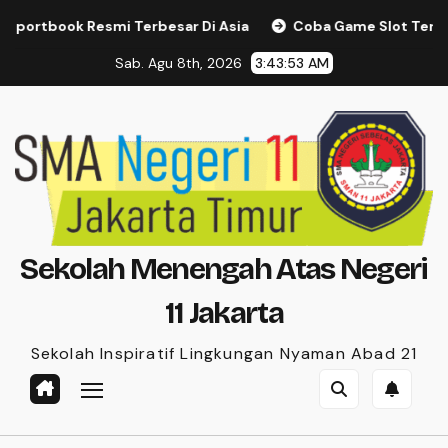
Skip
besar Di Asia
Coba Game Slot Terbaru dan Terupdate, yan
to
Sab. Agu 8th, 2026
3:43:55 AM
content
Sekolah Menengah Atas Negeri
11 Jakarta
Sekolah Inspiratif Lingkungan Nyaman Abad 21