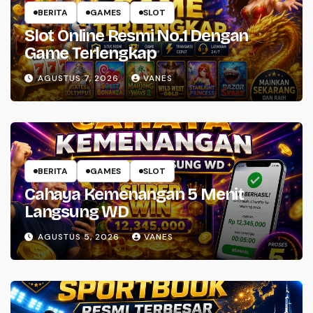
BERITA
GAMES
SLOT
Slot Online Resmi No.1 Dengan
Game Terlengkap
AGUSTUS 7, 2026
VANES
BERITA
GAMES
SLOT
Cahaya Kemenangan 5 Menit
Langsung WD
AGUSTUS 5, 2026
VANES