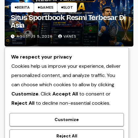
BERITA
GAMES
SLOT
Situs Sportbook Resmi Terbesar Di
Asia
AGUSTUS 5, 2026
VANES
We respect your privacy
Cookies help us improve your experience, deliver
personalized content, and analyze traffic. You
can choose which cookies to allow by clicking
Customize
. Click
Accept All
to consent or
Reject All
to decline non-essential cookies.
Sekolah Menengah Atas
Negeri 11 Jakarta
Customize
Reject All