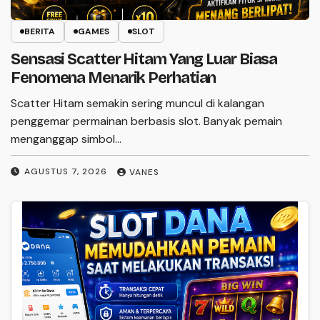
BERITA
GAMES
SLOT
Sensasi Scatter Hitam Yang Luar Biasa
Fenomena Menarik Perhatian
Scatter Hitam semakin sering muncul di kalangan
penggemar permainan berbasis slot. Banyak pemain
menganggap simbol…
AGUSTUS 7, 2026
VANES