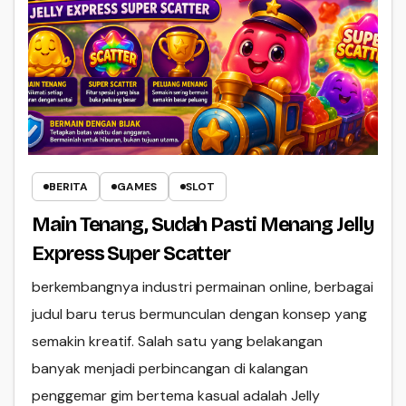
BERITA
GAMES
SLOT
Main Tenang, Sudah Pasti Menang Jelly
Express Super Scatter
berkembangnya industri permainan online, berbagai
judul baru terus bermunculan dengan konsep yang
semakin kreatif. Salah satu yang belakangan
banyak menjadi perbincangan di kalangan
penggemar gim bertema kasual adalah Jelly