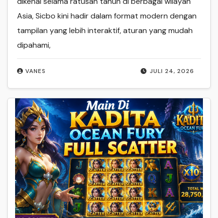
dikenal selama ratusan tahun di berbagai wilayah
Asia, Sicbo kini hadir dalam format modern dengan
tampilan yang lebih interaktif, aturan yang mudah
dipahami,
VANES
JULI 24, 2026