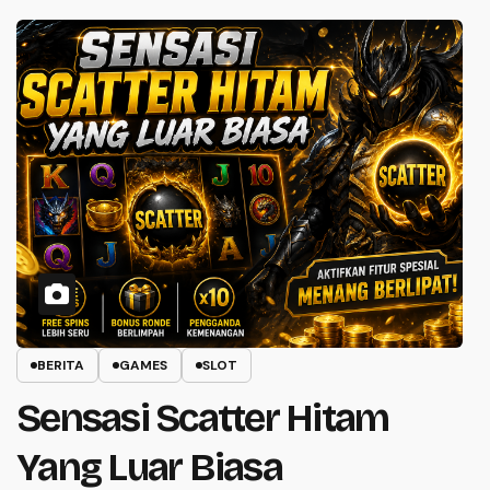
A
GAMES
SLOT
BERITA
sasi Scatter Hitam
Slot 
g Luar Biasa
Deng