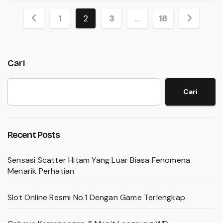
Paginasi
1
2
3
…
18
pos
Cari
Cari
Recent Posts
Sensasi Scatter Hitam Yang Luar Biasa Fenomena
Menarik Perhatian
Slot Online Resmi No.1 Dengan Game Terlengkap