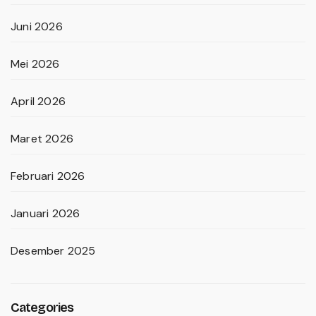
Juni 2026
Mei 2026
April 2026
Maret 2026
Februari 2026
Januari 2026
Desember 2025
Categories