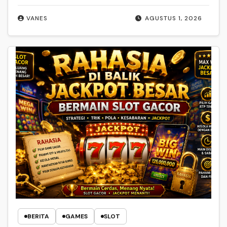
VANES
AGUSTUS 1, 2026
BERITA
GAMES
SLOT