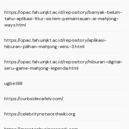
https://opac.fah.uinjkt.ac.id/repository/banyak-belum-
tahu-aplikasi-fitur-sistem-pemantauan-ai-mahjong-
ways.html
https://opac.fah.uinjkt.ac.id/repository/aplikasi-
hiburan-pilihan-mahjong-wins-3.html
https://opac.fah.uinjkt.ac.id/repository/hiburan-digital-
seru-game-mahjong-legenda.html
ugbet88
https://curbsidecafelv.com/
https://celebritynetworthwiki.org