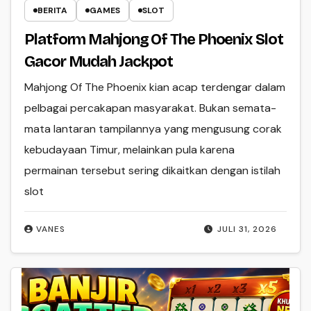
BERITA
GAMES
SLOT
Platform Mahjong Of The Phoenix Slot
Gacor Mudah Jackpot
Mahjong Of The Phoenix kian acap terdengar dalam
pelbagai percakapan masyarakat. Bukan semata-
mata lantaran tampilannya yang mengusung corak
kebudayaan Timur, melainkan pula karena
permainan tersebut sering dikaitkan dengan istilah
slot
VANES
JULI 31, 2026