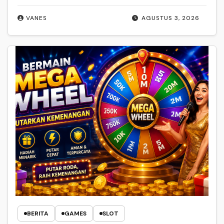
VANES
AGUSTUS 3, 2026
BERITA
GAMES
SLOT