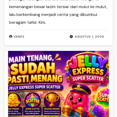
kemenangan besar lazim tersiar dari mulut ke mulut,
lalu berkembang menjadi cerita yang dibumbui
beragam tafsir. Kini,
VANES
AGUSTUS 1, 2026