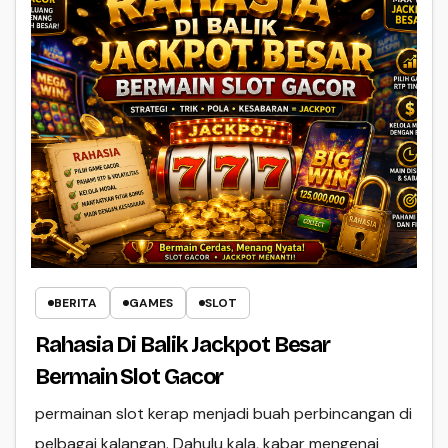
BERITA
GAMES
SLOT
Rahasia Di Balik Jackpot Besar
Bermain Slot Gacor
permainan slot kerap menjadi buah perbincangan di
pelbagai kalangan. Dahulu kala, kabar mengenai