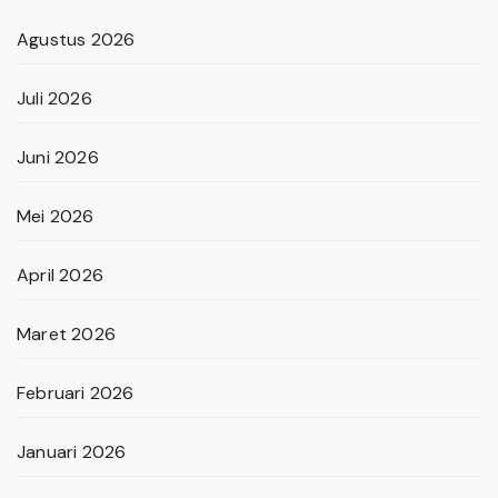
Agustus 2026
Juli 2026
Juni 2026
Mei 2026
April 2026
Maret 2026
Februari 2026
Januari 2026