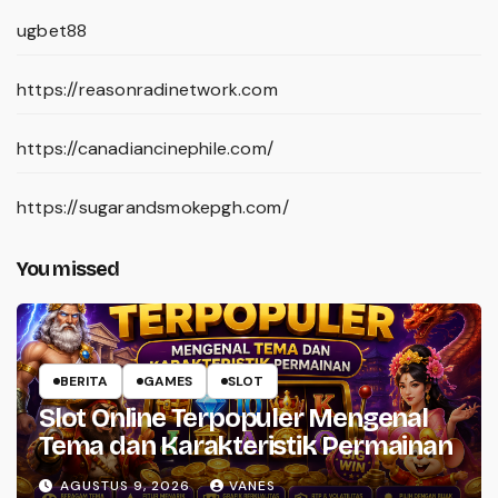
ugbet88
https://reasonradinetwork.com
https://canadiancinephile.com/
https://sugarandsmokepgh.com/
You missed
BERITA
GAMES
SLOT
Slot Online Terpopuler Mengenal
Tema dan Karakteristik Permainan
AGUSTUS 9, 2026
VANES