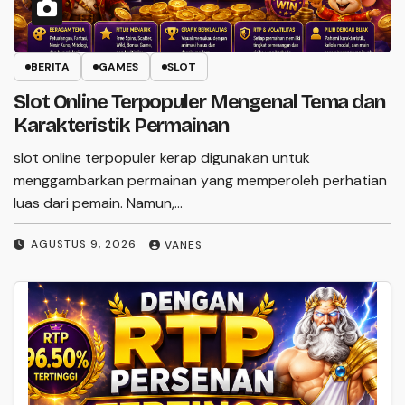
BERITA
GAMES
SLOT
Slot Online Terpopuler Mengenal Tema dan
Karakteristik Permainan
slot online terpopuler kerap digunakan untuk
menggambarkan permainan yang memperoleh perhatian
luas dari pemain. Namun,…
AGUSTUS 9, 2026
VANES