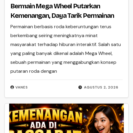
Bermain Mega Wheel Putarkan
Kemenangan, Daya Tarik Permainan
Permainan berbasis roda keberuntungan terus
berkembang seiring meningkatnya minat
masyarakat terhadap hiburan interaktif. Salah satu
yang paling banyak dikenal adalah Mega Wheel,
sebuah permainan yang menggabungkan konsep
putaran roda dengan
VANES
AGUSTUS 2, 2026