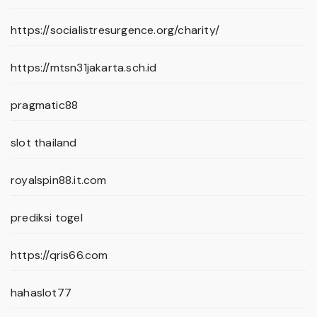
https://socialistresurgence.org/charity/
https://mtsn31jakarta.sch.id
pragmatic88
slot thailand
royalspin88.it.com
prediksi togel
https://qris66.com
hahaslot77