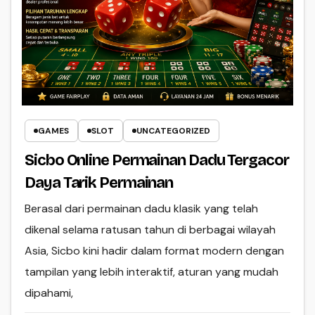
GAMES
SLOT
UNCATEGORIZED
Sicbo Online Permainan Dadu Tergacor
Daya Tarik Permainan
Berasal dari permainan dadu klasik yang telah
dikenal selama ratusan tahun di berbagai wilayah
Asia, Sicbo kini hadir dalam format modern dengan
tampilan yang lebih interaktif, aturan yang mudah
dipahami,