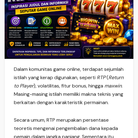
Dalam komunitas game online, terdapat sejumlah
istilah yang kerap digunakan, seperti
RTP
(
Return
to Player
), volatilitas, fitur bonus, hingga
maxwin
.
Masing-masing istilah memiliki makna teknis yang
berkaitan dengan karakteristik permainan.
Secara umum, RTP merupakan persentase
teoretis mengenai pengembalian dana kepada
pemain dalam jangka panjang. Sementara itu,