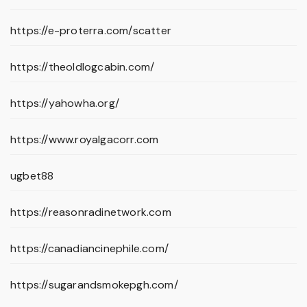
https://e-proterra.com/scatter
https://theoldlogcabin.com/
https://yahowha.org/
https://www.royalgacorr.com
ugbet88
https://reasonradinetwork.com
https://canadiancinephile.com/
https://sugarandsmokepgh.com/