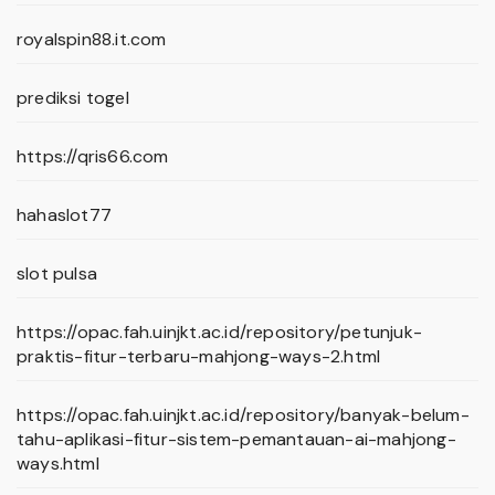
royalspin88.it.com
prediksi togel
https://qris66.com
hahaslot77
slot pulsa
https://opac.fah.uinjkt.ac.id/repository/petunjuk-
praktis-fitur-terbaru-mahjong-ways-2.html
https://opac.fah.uinjkt.ac.id/repository/banyak-belum-
tahu-aplikasi-fitur-sistem-pemantauan-ai-mahjong-
ways.html