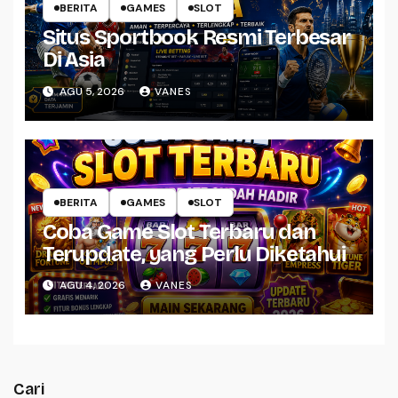
BERITA
GAMES
SLOT
Situs Sportbook Resmi Terbesar
Di Asia
AGU 5, 2026
VANES
BERITA
GAMES
SLOT
Coba Game Slot Terbaru dan
Terupdate, yang Perlu Diketahui
AGU 4, 2026
VANES
Cari