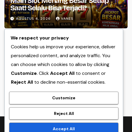
Main Slot Menang Besar Setiap
Saat! Selalu Bisa Terjadi?
AGUSTUS 4, 2026
VANES
We respect your privacy
Cookies help us improve your experience, deliver
personalized content, and analyze traffic. You
can choose which cookies to allow by clicking
Customize
. Click
Accept All
to consent or
Reject All
to decline non-essential cookies.
Sekolah Menengah Atas
Negeri 11 Jakarta
Customize
Reject All
Proudly powered by WordPress
|
Theme:
NewsTwenty
by
Accept All