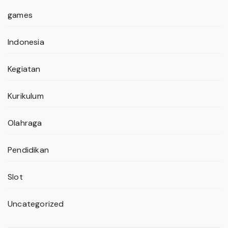
games
Indonesia
Kegiatan
Kurikulum
Olahraga
Pendidikan
Slot
Uncategorized