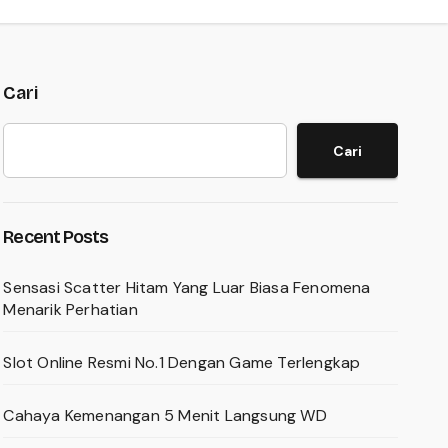
Cari
Cari
Recent Posts
Sensasi Scatter Hitam Yang Luar Biasa Fenomena
Menarik Perhatian
Slot Online Resmi No.1 Dengan Game Terlengkap
Cahaya Kemenangan 5 Menit Langsung WD