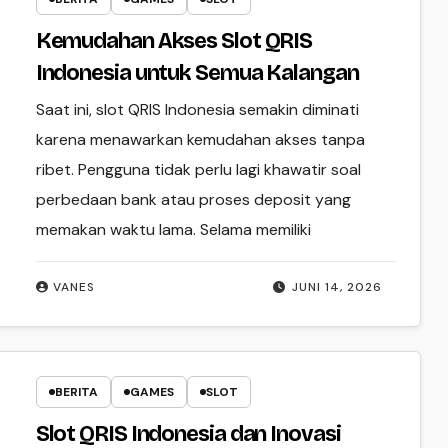
Kemudahan Akses Slot QRIS
Indonesia untuk Semua Kalangan
Saat ini, slot QRIS Indonesia semakin diminati
karena menawarkan kemudahan akses tanpa
ribet. Pengguna tidak perlu lagi khawatir soal
perbedaan bank atau proses deposit yang
memakan waktu lama. Selama memiliki
VANES
JUNI 14, 2026
BERITA
GAMES
SLOT
Slot QRIS Indonesia dan Inovasi