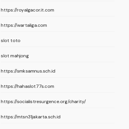
https://royalgacor.it.com
https://wartaliga.com
slot toto
slot mahjong
https://smksamnus.sch.id
https://hahaslot77s.com
https://socialistresurgence.org/charity/
https://mtsn31jakarta.sch.id