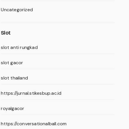
Uncategorized
Slot
slot anti rungkad
slot gacor
slot thailand
https://jurnal.stikesbup.ac.id
royalgacor
https://conversationalball.com