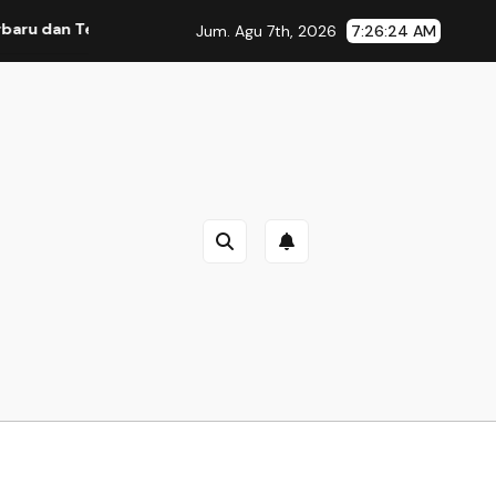
pdate, yang Perlu Diketahui
Sensasi Scatter Hitam Yan
Jum. Agu 7th, 2026
7:26:25 AM