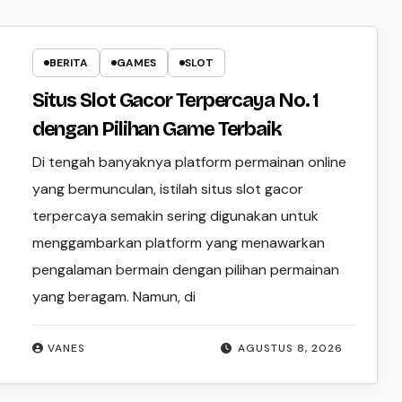
BERITA
GAMES
SLOT
Situs Slot Gacor Terpercaya No. 1
dengan Pilihan Game Terbaik
Di tengah banyaknya platform permainan online
yang bermunculan, istilah situs slot gacor
terpercaya semakin sering digunakan untuk
menggambarkan platform yang menawarkan
pengalaman bermain dengan pilihan permainan
yang beragam. Namun, di
VANES
AGUSTUS 8, 2026