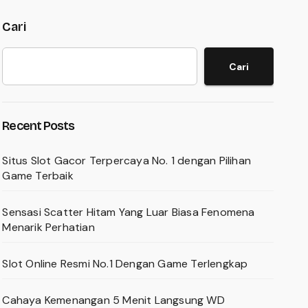
Cari
Cari
Recent Posts
Situs Slot Gacor Terpercaya No. 1 dengan Pilihan
Game Terbaik
Sensasi Scatter Hitam Yang Luar Biasa Fenomena
Menarik Perhatian
Slot Online Resmi No.1 Dengan Game Terlengkap
Cahaya Kemenangan 5 Menit Langsung WD