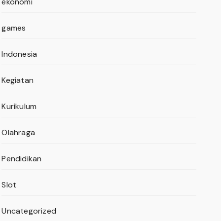
ekonomi
games
Indonesia
Kegiatan
Kurikulum
Olahraga
Pendidikan
Slot
Uncategorized