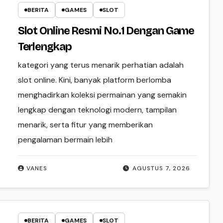
BERITA
GAMES
SLOT
Slot Online Resmi No.1 Dengan Game
Terlengkap
kategori yang terus menarik perhatian adalah
slot online. Kini, banyak platform berlomba
menghadirkan koleksi permainan yang semakin
lengkap dengan teknologi modern, tampilan
menarik, serta fitur yang memberikan
pengalaman bermain lebih
VANES
AGUSTUS 7, 2026
BERITA
GAMES
SLOT