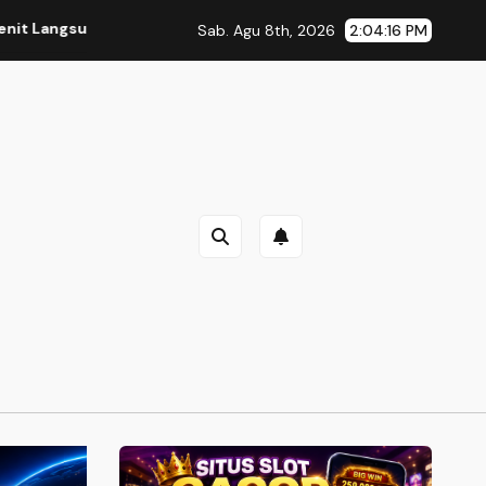
 WD
Situs Sportbook Resmi Terbesar Di Asia
Situs
Sab. Agu 8th, 2026
2:04:18 PM