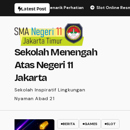
Skip
enomena Menarik Perhatian
Slot Online Resmi No.1 Dengan
Latest Post
to
content
Sekolah Menengah
Atas Negeri 11
Jakarta
Sekolah Inspiratif Lingkungan
Nyaman Abad 21
BERITA
GAMES
SLOT