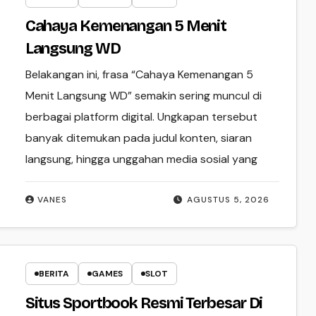
Cahaya Kemenangan 5 Menit
Langsung WD
Belakangan ini, frasa “Cahaya Kemenangan 5
Menit Langsung WD” semakin sering muncul di
berbagai platform digital. Ungkapan tersebut
banyak ditemukan pada judul konten, siaran
langsung, hingga unggahan media sosial yang
VANES
AGUSTUS 5, 2026
BERITA
GAMES
SLOT
Situs Sportbook Resmi Terbesar Di