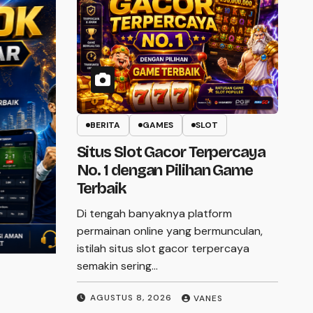
BERITA
GAMES
SLOT
Situs Slot Gacor Terpercaya
No. 1 dengan Pilihan Game
Terbaik
Di tengah banyaknya platform
permainan online yang bermunculan,
istilah situs slot gacor terpercaya
semakin sering…
AGUSTUS 8, 2026
VANES