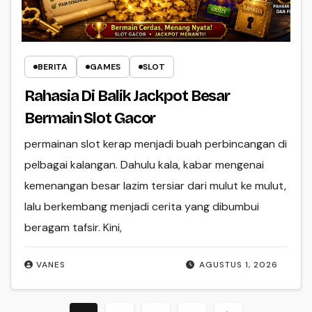
BERITA
GAMES
SLOT
Rahasia Di Balik Jackpot Besar
Bermain Slot Gacor
permainan slot kerap menjadi buah perbincangan di
pelbagai kalangan. Dahulu kala, kabar mengenai
kemenangan besar lazim tersiar dari mulut ke mulut,
lalu berkembang menjadi cerita yang dibumbui
beragam tafsir. Kini,
VANES
AGUSTUS 1, 2026