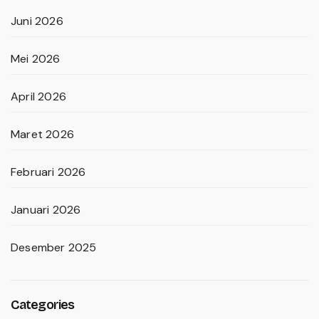
Juni 2026
Mei 2026
April 2026
Maret 2026
Februari 2026
Januari 2026
Desember 2025
Categories