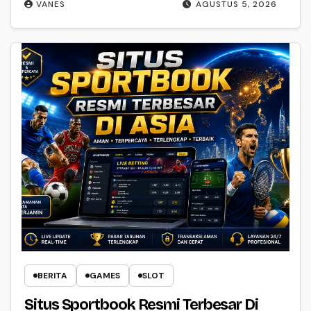
VANES
AGUSTUS 5, 2026
BERITA
GAMES
SLOT
Situs Sportbook Resmi Terbesar Di