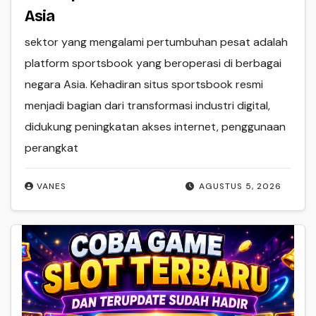
Asia
sektor yang mengalami pertumbuhan pesat adalah
platform sportsbook yang beroperasi di berbagai
negara Asia. Kehadiran situs sportsbook resmi
menjadi bagian dari transformasi industri digital,
didukung peningkatan akses internet, penggunaan
perangkat
VANES
AGUSTUS 5, 2026