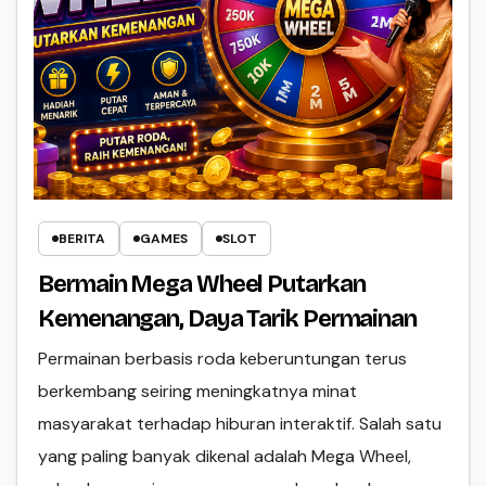
BERITA
GAMES
SLOT
Bermain Mega Wheel Putarkan
Kemenangan, Daya Tarik Permainan
Permainan berbasis roda keberuntungan terus
berkembang seiring meningkatnya minat
masyarakat terhadap hiburan interaktif. Salah satu
yang paling banyak dikenal adalah Mega Wheel,