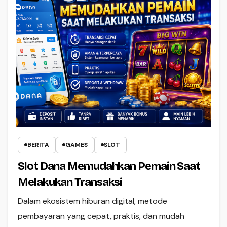
BERITA
GAMES
SLOT
Slot Dana Memudahkan Pemain Saat
Melakukan Transaksi
Dalam ekosistem hiburan digital, metode
pembayaran yang cepat, praktis, dan mudah