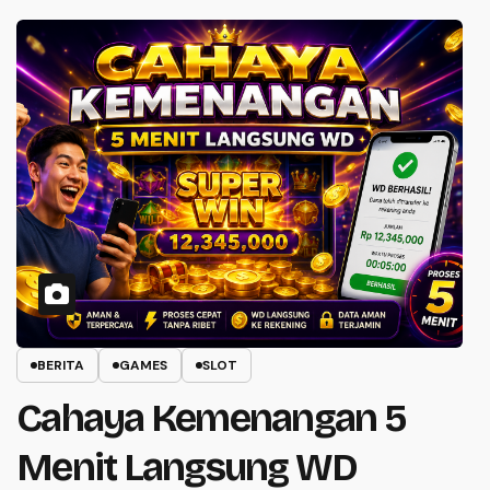
A
GAMES
SLOT
BERITA
aya Kemenangan 5
Situs
it Langsung WD
Terbe