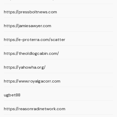
https://pressboltnews.com
https://jamiesawyer.com
https://e-proterra.com/scatter
https://theoldlogcabin.com/
https://yahowha.org/
https://www.royalgacorr.com
ugbet88
https://reasonradinetwork.com