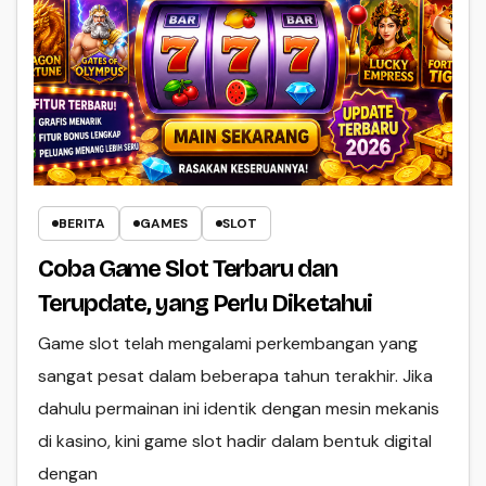
BERITA
GAMES
SLOT
Coba Game Slot Terbaru dan
Terupdate, yang Perlu Diketahui
Game slot telah mengalami perkembangan yang
sangat pesat dalam beberapa tahun terakhir. Jika
dahulu permainan ini identik dengan mesin mekanis
di kasino, kini game slot hadir dalam bentuk digital
dengan