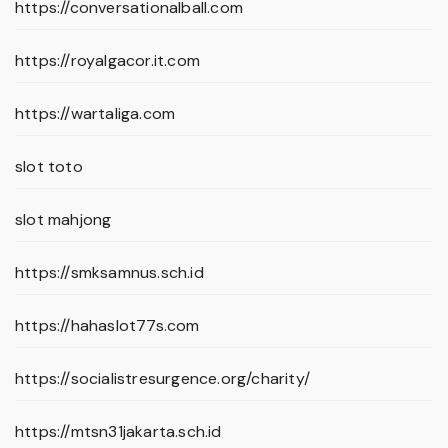
https://conversationalball.com
https://royalgacor.it.com
https://wartaliga.com
slot toto
slot mahjong
https://smksamnus.sch.id
https://hahaslot77s.com
https://socialistresurgence.org/charity/
https://mtsn31jakarta.sch.id