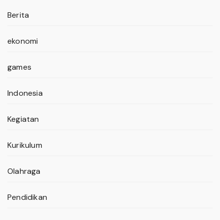
Berita
ekonomi
games
Indonesia
Kegiatan
Kurikulum
Olahraga
Pendidikan