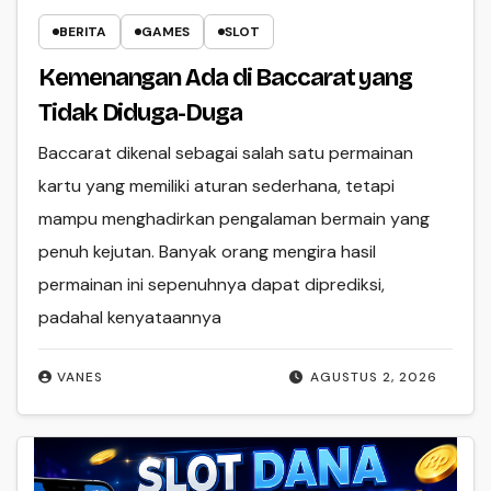
BERITA
GAMES
SLOT
Kemenangan Ada di Baccarat yang
Tidak Diduga-Duga
Baccarat dikenal sebagai salah satu permainan
kartu yang memiliki aturan sederhana, tetapi
mampu menghadirkan pengalaman bermain yang
penuh kejutan. Banyak orang mengira hasil
permainan ini sepenuhnya dapat diprediksi,
padahal kenyataannya
VANES
AGUSTUS 2, 2026