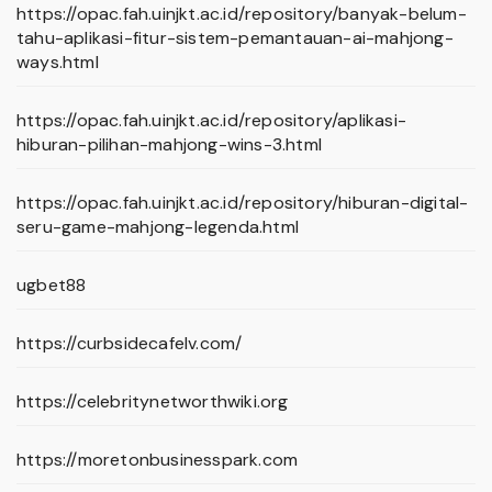
https://opac.fah.uinjkt.ac.id/repository/banyak-belum-
tahu-aplikasi-fitur-sistem-pemantauan-ai-mahjong-
ways.html
https://opac.fah.uinjkt.ac.id/repository/aplikasi-
hiburan-pilihan-mahjong-wins-3.html
https://opac.fah.uinjkt.ac.id/repository/hiburan-digital-
seru-game-mahjong-legenda.html
ugbet88
https://curbsidecafelv.com/
https://celebritynetworthwiki.org
https://moretonbusinesspark.com