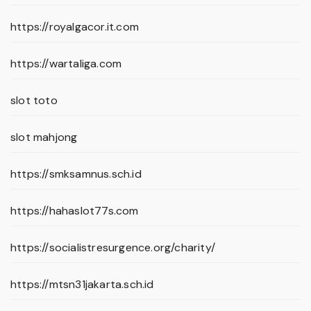
https://royalgacor.it.com
https://wartaliga.com
slot toto
slot mahjong
https://smksamnus.sch.id
https://hahaslot77s.com
https://socialistresurgence.org/charity/
https://mtsn31jakarta.sch.id