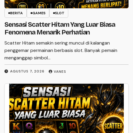
BERITA
GAMES
SLOT
Sensasi Scatter Hitam Yang Luar Biasa
Fenomena Menarik Perhatian
Scatter Hitam semakin sering muncul di kalangan
penggemar permainan berbasis slot. Banyak pemain
menganggap simbol…
AGUSTUS 7, 2026
VANES