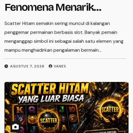
Fenomena Menarik
kateg
Perhatian
onlin
catter Hitam semakin sering muncul di kalangan
kolek
enggemar permainan berbasis slot. Banyak pemain
teknol
enganggap simbol ini sebagai salah satu elemen yang
ampu menghadirkan pengalaman bermain…
AGU
AGUSTUS 7, 2026
VANES