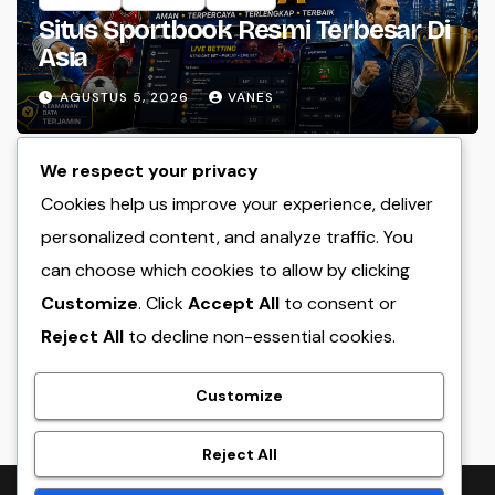
Situs Sportbook Resmi Terbesar Di
Asia
AGUSTUS 5, 2026
VANES
We respect your privacy
Cookies help us improve your experience, deliver
personalized content, and analyze traffic. You
can choose which cookies to allow by clicking
Customize
. Click
Accept All
to consent or
Reject All
to decline non-essential cookies.
Sekolah Menengah Atas
Negeri 11 Jakarta
Customize
Reject All