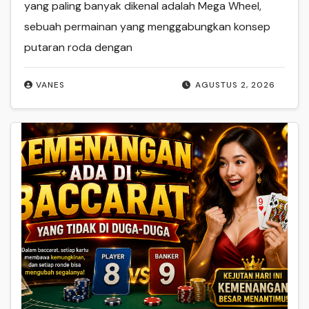
yang paling banyak dikenal adalah Mega Wheel,
sebuah permainan yang menggabungkan konsep
putaran roda dengan
VANES
AGUSTUS 2, 2026