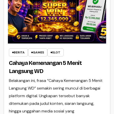
BERITA
GAMES
SLOT
Cahaya Kemenangan 5 Menit
Langsung WD
Belakangan ini, frasa “Cahaya Kemenangan 5 Menit
Langsung WD” semakin sering muncul di berbagai
platform digital. Ungkapan tersebut banyak
ditemukan pada judul konten, siaran langsung,
hingga unggahan media sosial yang