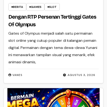
BERITA
GAMES
SLOT
Dengan RTP Persenan Tertinggi Gates
Of Olympus
Gates of Olympus menjadi salah satu permainan
slot online yang cukup populer di kalangan pemain
digital. Permainan dengan tema dewa-dewa Yunani
ini menawarkan tampilan visual yang menarik, efek
animasi dinamis,
VANES
AGUSTUS 3, 2026