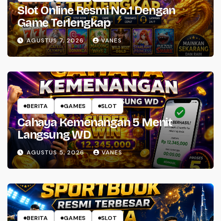
Slot Online Resmi No.1 Dengan
Game Terlengkap
AGUSTUS 7, 2026
VANES
BERITA
GAMES
SLOT
Cahaya Kemenangan 5 Menit
Langsung WD
AGUSTUS 5, 2026
VANES
BERITA
GAMES
SLOT