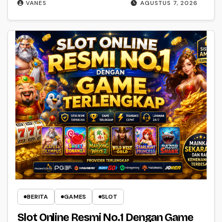
VANES
AGUSTUS 7, 2026
BERITA
GAMES
SLOT
Slot Online Resmi No.1 Dengan Game