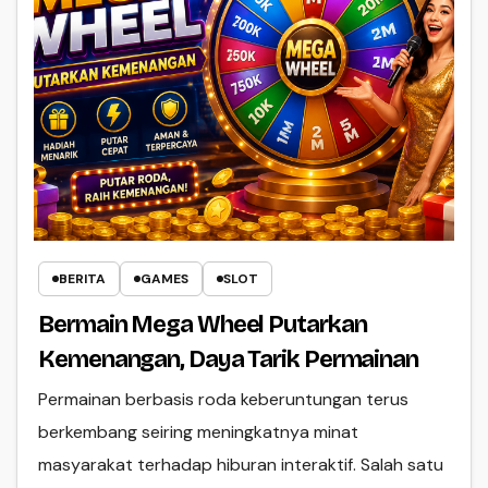
BERITA
GAMES
SLOT
Bermain Mega Wheel Putarkan
Kemenangan, Daya Tarik Permainan
Permainan berbasis roda keberuntungan terus
berkembang seiring meningkatnya minat
masyarakat terhadap hiburan interaktif. Salah satu