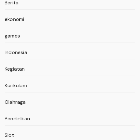
Berita
ekonomi
games
Indonesia
Kegiatan
Kurikulum
Olahraga
Pendidikan
Slot