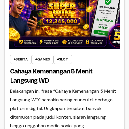
BERITA
GAMES
SLOT
Cahaya Kemenangan 5 Menit
Langsung WD
Belakangan ini, frasa “Cahaya Kemenangan 5 Menit
Langsung WD” semakin sering muncul di berbagai
platform digital. Ungkapan tersebut banyak
ditemukan pada judul konten, siaran langsung,
hingga unggahan media sosial yang