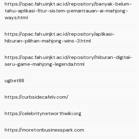
https://opac.fah.uinjkt.ac.id/repository/banyak-belum-
tahu-aplikasi-fitur-sistem-pemantauan-ai-mahjong-
ways.html
https://opac.fah.uinjkt.ac.id/repository/aplikasi-
hiburan-pilihan-mahjong-wins-3.html
https://opac.fah.uinjkt.ac.id/repository/hiburan-digital-
seru-game-mahjong-legenda.html
ugbet88
https://curbsidecafelv.com/
https://celebritynetworthwiki.org
https://moretonbusinesspark.com