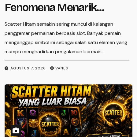
omena Menarik
kategori ya
hatian
online. Kin
 Hitam semakin sering muncul di kalangan
koleksi per
ar permainan berbasis slot. Banyak pemain
teknologi mo
gap simbol ini sebagai salah satu elemen yang
menghadirkan pengalaman bermain…
AGUSTUS 7
US 7, 2026
VANES