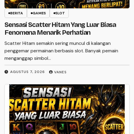
BERITA
GAMES
SLOT
Sensasi Scatter Hitam Yang Luar Biasa
Fenomena Menarik Perhatian
Scatter Hitam semakin sering muncul di kalangan
penggemar permainan berbasis slot. Banyak pemain
menganggap simbol…
AGUSTUS 7, 2026
VANES