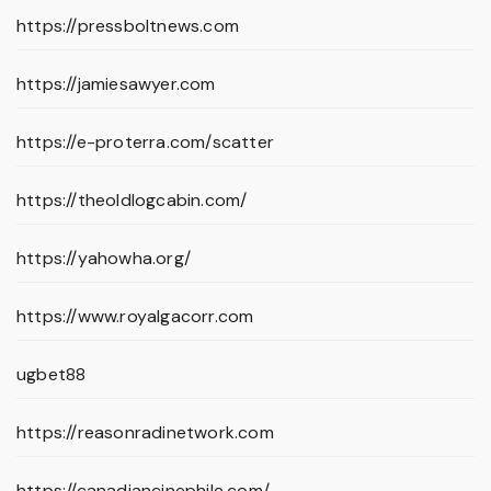
https://pressboltnews.com
https://jamiesawyer.com
https://e-proterra.com/scatter
https://theoldlogcabin.com/
https://yahowha.org/
https://www.royalgacorr.com
ugbet88
https://reasonradinetwork.com
https://canadiancinephile.com/