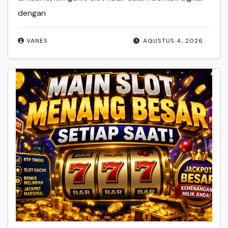
dengan
VANES
AGUSTUS 4, 2026