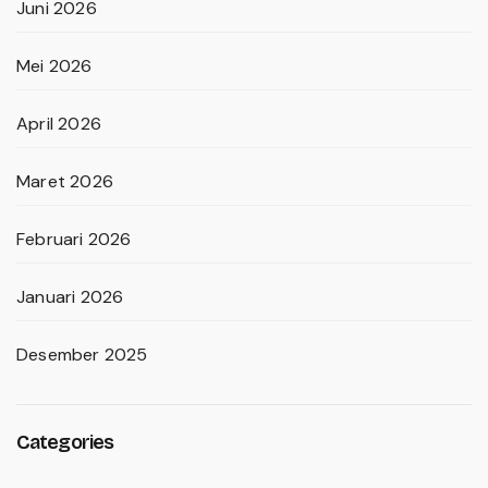
Juni 2026
Mei 2026
April 2026
Maret 2026
Februari 2026
Januari 2026
Desember 2025
Categories