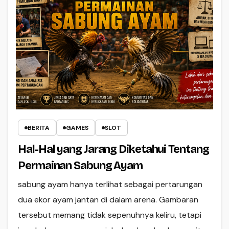
BERITA
GAMES
SLOT
Hal-Hal yang Jarang Diketahui Tentang
Permainan Sabung Ayam
sabung ayam hanya terlihat sebagai pertarungan
dua ekor ayam jantan di dalam arena. Gambaran
tersebut memang tidak sepenuhnya keliru, tetapi