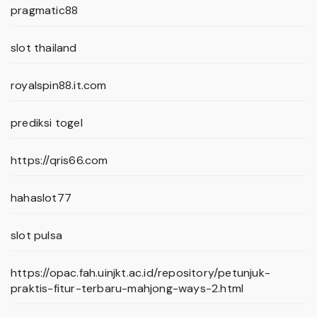
pragmatic88
slot thailand
royalspin88.it.com
prediksi togel
https://qris66.com
hahaslot77
slot pulsa
https://opac.fah.uinjkt.ac.id/repository/petunjuk-
praktis-fitur-terbaru-mahjong-ways-2.html