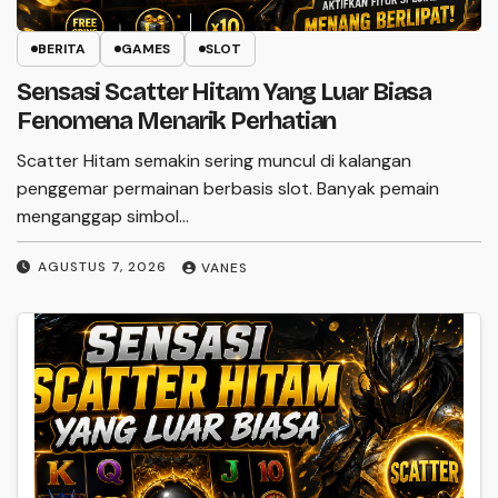
BERITA
GAMES
SLOT
Sensasi Scatter Hitam Yang Luar Biasa
Fenomena Menarik Perhatian
Scatter Hitam semakin sering muncul di kalangan
penggemar permainan berbasis slot. Banyak pemain
menganggap simbol…
AGUSTUS 7, 2026
VANES