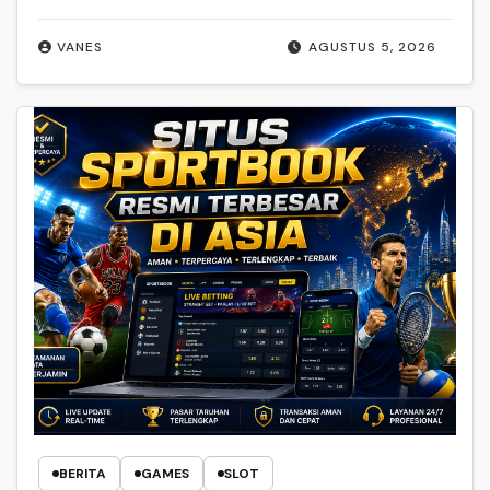
VANES
AGUSTUS 5, 2026
BERITA
GAMES
SLOT