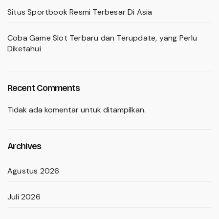
Situs Sportbook Resmi Terbesar Di Asia
Coba Game Slot Terbaru dan Terupdate, yang Perlu
Diketahui
Recent Comments
Tidak ada komentar untuk ditampilkan.
Archives
Agustus 2026
Juli 2026