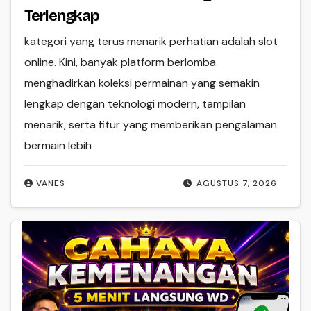
Terlengkap
kategori yang terus menarik perhatian adalah slot
online. Kini, banyak platform berlomba
menghadirkan koleksi permainan yang semakin
lengkap dengan teknologi modern, tampilan
menarik, serta fitur yang memberikan pengalaman
bermain lebih
VANES
AGUSTUS 7, 2026