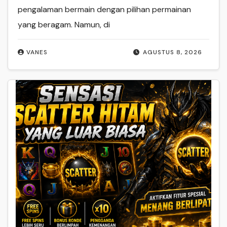
pengalaman bermain dengan pilihan permainan
yang beragam. Namun, di
VANES
AGUSTUS 8, 2026