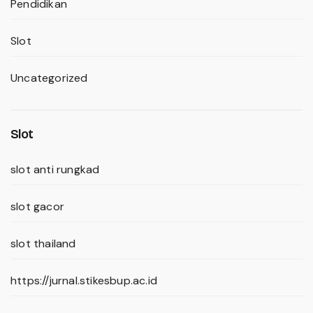
Pendidikan
Slot
Uncategorized
Slot
slot anti rungkad
slot gacor
slot thailand
https://jurnal.stikesbup.ac.id