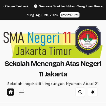
Skip
Sensasi Scatter Hitam Yang Luar Biasa Fenomena Menarik Perh
to
Ming. Agu 9th, 2026
12:22:18 PM
content
Sekolah Menengah Atas Negeri
11 Jakarta
Sekolah Inspiratif Lingkungan Nyaman Abad 21