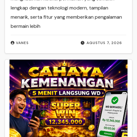
lengkap dengan teknologi modern, tampilan
menarik, serta fitur yang memberikan pengalaman
bermain lebih
VANES
AGUSTUS 7, 2026