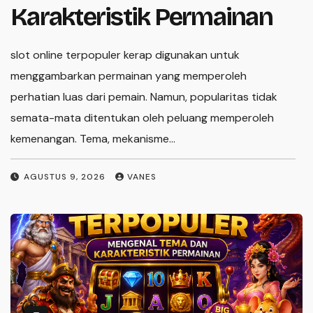
rakteristik Permainan
Men
online terpopuler kerap digunakan untuk
Secara um
gambarkan permainan yang memperoleh
mesin slo
tian luas dari pemain. Namun, popularitas tidak
digital d
a-mata ditentukan oleh peluang memperoleh
simbol, a
angan. Tema, mekanisme…
AGUSTU
USTUS 9, 2026
VANES