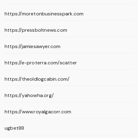
https://moretonbusinesspark.com
https://pressboltnews.com
https://jamiesawyer.com
https://e-proterra.com/scatter
https://theoldlogcabin.com/
https://yahowha.org/
https://www.royalgacorr.com
ugbet88