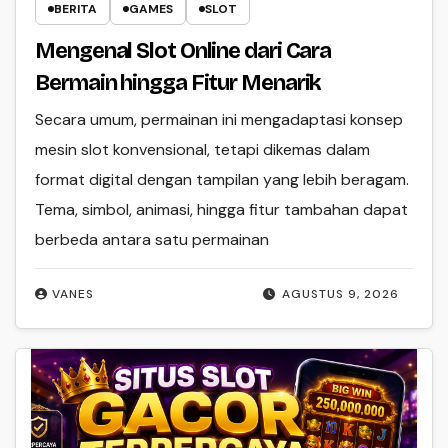
BERITA
GAMES
SLOT
Mengenal Slot Online dari Cara
Bermain hingga Fitur Menarik
Secara umum, permainan ini mengadaptasi konsep
mesin slot konvensional, tetapi dikemas dalam
format digital dengan tampilan yang lebih beragam.
Tema, simbol, animasi, hingga fitur tambahan dapat
berbeda antara satu permainan
VANES
AGUSTUS 9, 2026