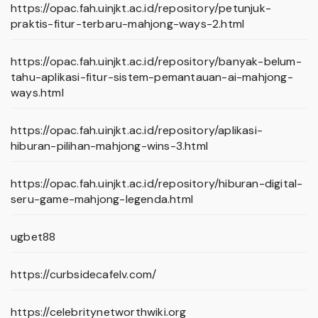
https://opac.fah.uinjkt.ac.id/repository/petunjuk-
praktis-fitur-terbaru-mahjong-ways-2.html
https://opac.fah.uinjkt.ac.id/repository/banyak-belum-
tahu-aplikasi-fitur-sistem-pemantauan-ai-mahjong-
ways.html
https://opac.fah.uinjkt.ac.id/repository/aplikasi-
hiburan-pilihan-mahjong-wins-3.html
https://opac.fah.uinjkt.ac.id/repository/hiburan-digital-
seru-game-mahjong-legenda.html
ugbet88
https://curbsidecafelv.com/
https://celebritynetworthwiki.org