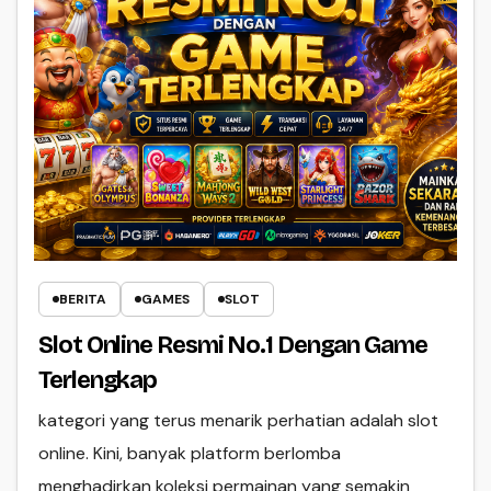
BERITA
GAMES
SLOT
Slot Online Resmi No.1 Dengan Game
Terlengkap
kategori yang terus menarik perhatian adalah slot
online. Kini, banyak platform berlomba
menghadirkan koleksi permainan yang semakin