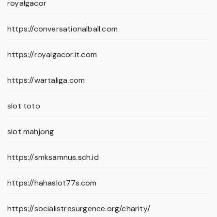
royalgacor
https://conversationalball.com
https://royalgacor.it.com
https://wartaliga.com
slot toto
slot mahjong
https://smksamnus.sch.id
https://hahaslot77s.com
https://socialistresurgence.org/charity/