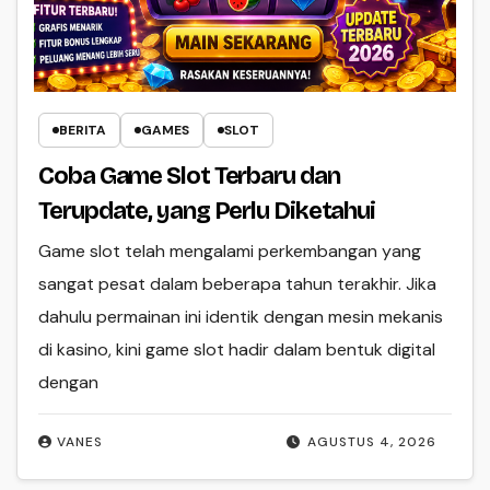
BERITA
GAMES
SLOT
Coba Game Slot Terbaru dan
Terupdate, yang Perlu Diketahui
Game slot telah mengalami perkembangan yang
sangat pesat dalam beberapa tahun terakhir. Jika
dahulu permainan ini identik dengan mesin mekanis
di kasino, kini game slot hadir dalam bentuk digital
dengan
VANES
AGUSTUS 4, 2026