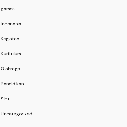
games
Indonesia
Kegiatan
Kurikulum
Olahraga
Pendidikan
Slot
Uncategorized