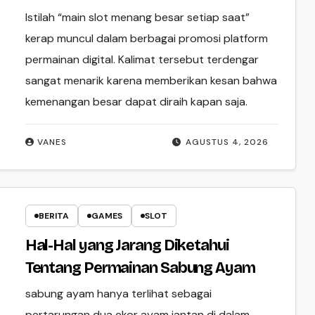
Istilah “main slot menang besar setiap saat”
kerap muncul dalam berbagai promosi platform
permainan digital. Kalimat tersebut terdengar
sangat menarik karena memberikan kesan bahwa
kemenangan besar dapat diraih kapan saja.
VANES
AGUSTUS 4, 2026
BERITA
GAMES
SLOT
Hal-Hal yang Jarang Diketahui
Tentang Permainan Sabung Ayam
sabung ayam hanya terlihat sebagai
pertarungan dua ekor ayam jantan di dalam