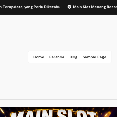
ng Perlu Diketahui
Main Slot Menang Besar Setiap Saat! Se
Home
Beranda
Blog
Sample Page