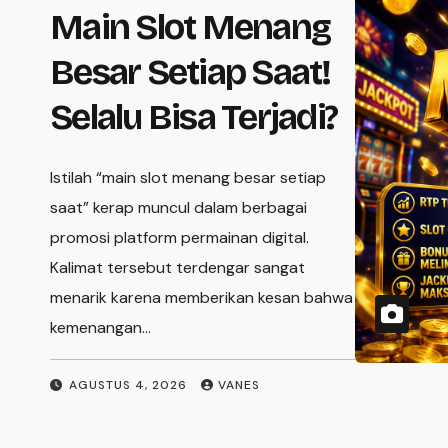
Slot Online Resmi
No.1 Dengan Game
Terlengkap
kategori yang terus menarik perhatian
adalah slot online. Kini, banyak platform
berlomba menghadirkan koleksi
permainan yang semakin lengkap dengan
teknologi modern, tampilan menarik,
serta fitur…
AGUSTUS 7, 2026
VANES