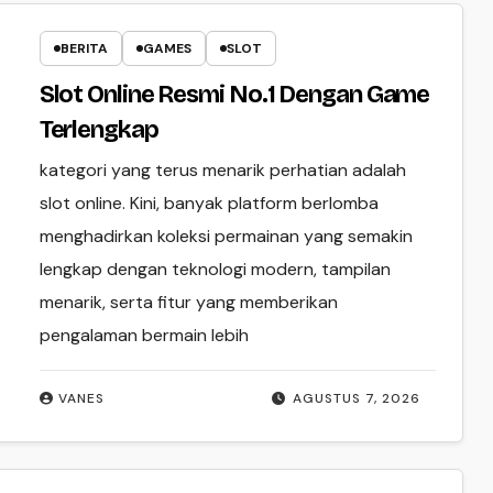
BERITA
GAMES
SLOT
Slot Online Resmi No.1 Dengan Game
Terlengkap
kategori yang terus menarik perhatian adalah
slot online. Kini, banyak platform berlomba
menghadirkan koleksi permainan yang semakin
lengkap dengan teknologi modern, tampilan
menarik, serta fitur yang memberikan
pengalaman bermain lebih
VANES
AGUSTUS 7, 2026