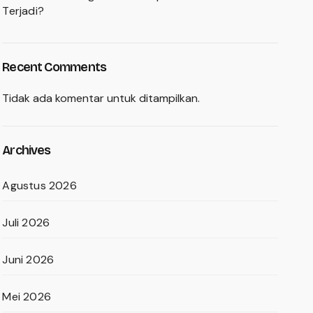
Terjadi?
Recent Comments
Tidak ada komentar untuk ditampilkan.
Archives
Agustus 2026
Juli 2026
Juni 2026
Mei 2026