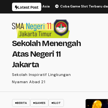
Skip
erbesar Di Asia
Coba Game Slot Terbaru dan Terupdate, ya
Latest Post
to
content
Sekolah Menengah
Atas Negeri 11
Jakarta
Sekolah Inspiratif Lingkungan
Nyaman Abad 21
BERITA
GAMES
SLOT