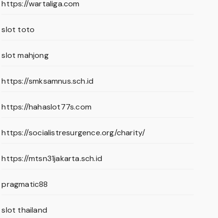
https://wartaliga.com
slot toto
slot mahjong
https://smksamnus.sch.id
https://hahaslot77s.com
https://socialistresurgence.org/charity/
https://mtsn31jakarta.sch.id
pragmatic88
slot thailand