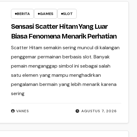
BERITA
GAMES
SLOT
Sensasi Scatter Hitam Yang Luar
Biasa Fenomena Menarik Perhatian
Scatter Hitam semakin sering muncul di kalangan
penggemar permainan berbasis slot. Banyak
pemain menganggap simbol ini sebagai salah
satu elemen yang mampu menghadirkan
pengalaman bermain yang lebih menarik karena
sering
VANES
AGUSTUS 7, 2026