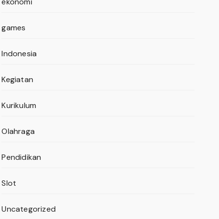
ekonomi
games
Indonesia
Kegiatan
Kurikulum
Olahraga
Pendidikan
Slot
Uncategorized