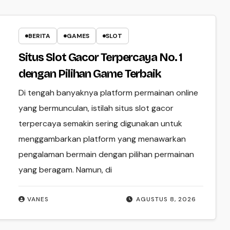
BERITA
GAMES
SLOT
Situs Slot Gacor Terpercaya No. 1
dengan Pilihan Game Terbaik
Di tengah banyaknya platform permainan online
yang bermunculan, istilah situs slot gacor
terpercaya semakin sering digunakan untuk
menggambarkan platform yang menawarkan
pengalaman bermain dengan pilihan permainan
yang beragam. Namun, di
VANES
AGUSTUS 8, 2026