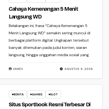
Cahaya Kemenangan 5 Menit
Langsung WD
Belakangan ini, frasa “Cahaya Kemenangan 5
Menit Langsung WD” semakin sering muncul di
berbagai platform digital. Ungkapan tersebut
banyak ditemukan pada judul konten, siaran
langsung, hingga unggahan media sosial yang
VANES
AGUSTUS 5, 2026
BERITA
GAMES
SLOT
Situs Sportbook Resmi Terbesar Di