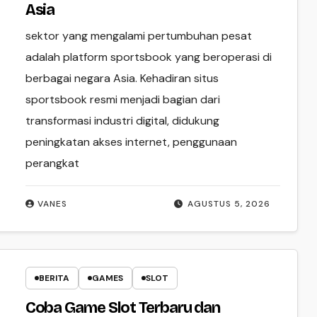
Asia
sektor yang mengalami pertumbuhan pesat
adalah platform sportsbook yang beroperasi di
berbagai negara Asia. Kehadiran situs
sportsbook resmi menjadi bagian dari
transformasi industri digital, didukung
peningkatan akses internet, penggunaan
perangkat
VANES
AGUSTUS 5, 2026
BERITA
GAMES
SLOT
Coba Game Slot Terbaru dan