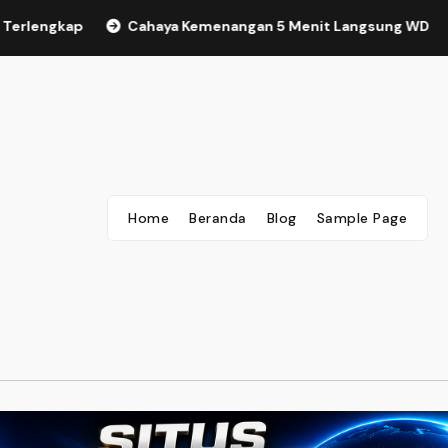
Cahaya Kemenangan 5 Menit Langsung WD
Situs Spor
Home
Beranda
Blog
Sample Page