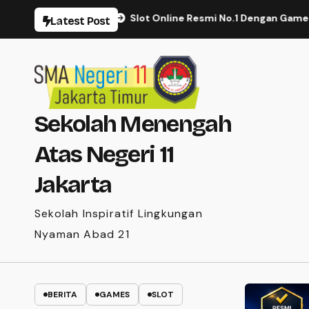
Skip
hatian
Slot Online Resmi No.1 Dengan Game Terlengkap
Latest Post
to
content
Sekolah Menengah
Atas Negeri 11
Jakarta
Sekolah Inspiratif Lingkungan
Nyaman Abad 21
BERITA
GAMES
SLOT