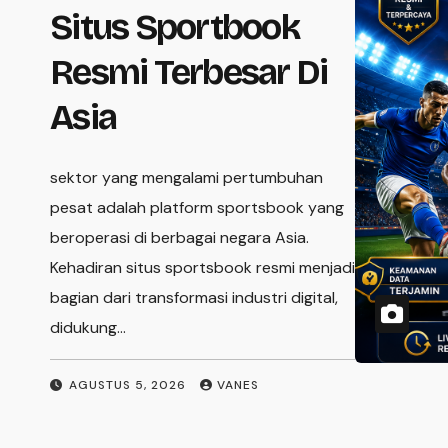
Situs Slot Gacor
Terpercaya No. 1
dengan Pilihan
Game Terbaik
Di tengah banyaknya platform permainan
online yang bermunculan, istilah situs slot
gacor terpercaya semakin sering
digunakan untuk menggambarkan
platform yang menawarkan pengalaman
bermain dengan pilihan…
AGUSTUS 8, 2026
VANES