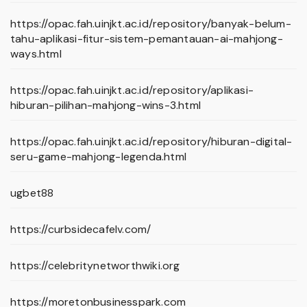
https://opac.fah.uinjkt.ac.id/repository/banyak-belum-
tahu-aplikasi-fitur-sistem-pemantauan-ai-mahjong-
ways.html
https://opac.fah.uinjkt.ac.id/repository/aplikasi-
hiburan-pilihan-mahjong-wins-3.html
https://opac.fah.uinjkt.ac.id/repository/hiburan-digital-
seru-game-mahjong-legenda.html
ugbet88
https://curbsidecafelv.com/
https://celebritynetworthwiki.org
https://moretonbusinesspark.com