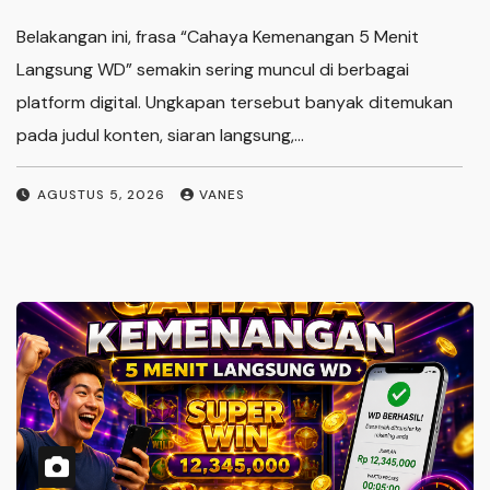
Belakangan ini, frasa “Cahaya Kemenangan 5 Menit
s
Langsung WD” semakin sering muncul di berbagai
p
platform digital. Ungkapan tersebut banyak ditemukan
n
pada judul konten, siaran langsung,…
ba
AGUSTUS 5, 2026
VANES