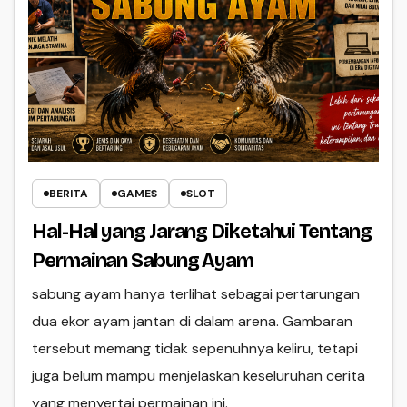
BERITA
GAMES
SLOT
Hal-Hal yang Jarang Diketahui Tentang
Permainan Sabung Ayam
sabung ayam hanya terlihat sebagai pertarungan
dua ekor ayam jantan di dalam arena. Gambaran
tersebut memang tidak sepenuhnya keliru, tetapi
juga belum mampu menjelaskan keseluruhan cerita
yang menyertai permainan ini.