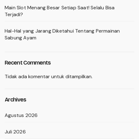
Main Slot Menang Besar Setiap Saat! Selalu Bisa
Terjadi?
Hal-Hal yang Jarang Diketahui Tentang Permainan
Sabung Ayam
Recent Comments
Tidak ada komentar untuk ditampilkan.
Archives
Agustus 2026
Juli 2026