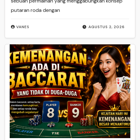
sebuah permainan yang menggabungkan konsep
putaran roda dengan
VANES
AGUSTUS 2, 2026