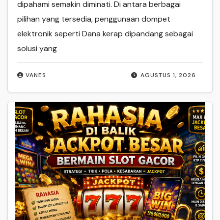
dipahami semakin diminati. Di antara berbagai
pilihan yang tersedia, penggunaan dompet
elektronik seperti Dana kerap dipandang sebagai
solusi yang
VANES
AGUSTUS 1, 2026