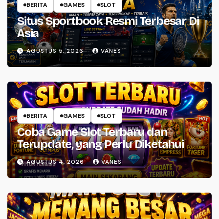
BERITA
GAMES
SLOT
Situs Sportbook Resmi Terbesar Di
Asia
AGUSTUS 5, 2026
VANES
BERITA
GAMES
SLOT
Coba Game Slot Terbaru dan
Terupdate, yang Perlu Diketahui
AGUSTUS 4, 2026
VANES