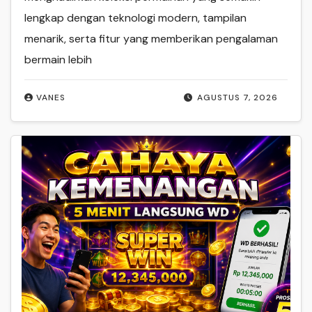
lengkap dengan teknologi modern, tampilan
menarik, serta fitur yang memberikan pengalaman
bermain lebih
VANES
AGUSTUS 7, 2026