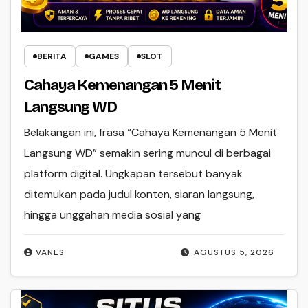
BERITA
GAMES
SLOT
Cahaya Kemenangan 5 Menit
Langsung WD
Belakangan ini, frasa “Cahaya Kemenangan 5 Menit
Langsung WD” semakin sering muncul di berbagai
platform digital. Ungkapan tersebut banyak
ditemukan pada judul konten, siaran langsung,
hingga unggahan media sosial yang
VANES
AGUSTUS 5, 2026