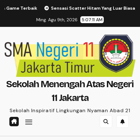
Skip
Sensasi Scatter Hitam Yang Luar Biasa Fenomena Menarik Perh
to
Ming. Agu 9th, 2026
5:07:13 AM
content
Sekolah Menengah Atas Negeri
11 Jakarta
Sekolah Inspiratif Lingkungan Nyaman Abad 21