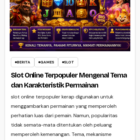
BERITA
GAMES
SLOT
Slot Online Terpopuler Mengenal Tema
dan Karakteristik Permainan
slot online terpopuler kerap digunakan untuk
menggambarkan permainan yang memperoleh
perhatian luas dari pemain. Namun, popularitas
tidak semata-mata ditentukan oleh peluang
memperoleh kemenangan. Tema, mekanisme