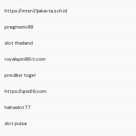
https://mtsn31jakarta.sch.id
pragmatic88
slot thailand
royalspin88.it.com
prediksi togel
https://qris66.com
hahaslot77
slot pulsa