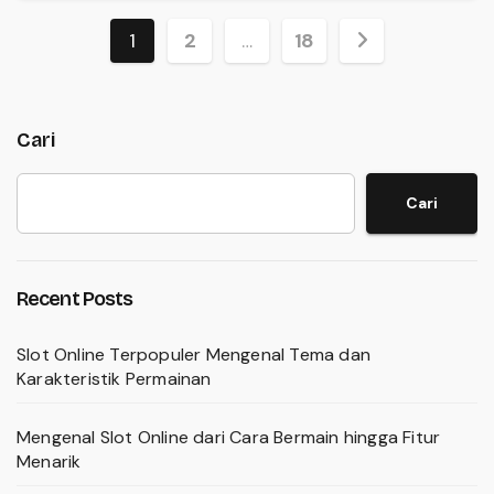
Paginasi
1
2
…
18
pos
Cari
Cari
Recent Posts
Slot Online Terpopuler Mengenal Tema dan
Karakteristik Permainan
Mengenal Slot Online dari Cara Bermain hingga Fitur
Menarik