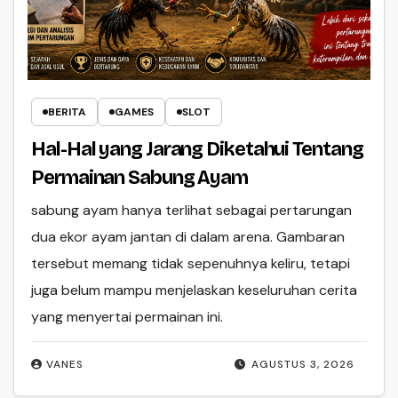
BERITA
GAMES
SLOT
Hal-Hal yang Jarang Diketahui Tentang
Permainan Sabung Ayam
sabung ayam hanya terlihat sebagai pertarungan
dua ekor ayam jantan di dalam arena. Gambaran
tersebut memang tidak sepenuhnya keliru, tetapi
juga belum mampu menjelaskan keseluruhan cerita
yang menyertai permainan ini.
VANES
AGUSTUS 3, 2026