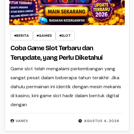
BERITA
GAMES
SLOT
Coba Game Slot Terbaru dan
Terupdate, yang Perlu Diketahui
Game slot telah mengalami perkembangan yang
sangat pesat dalam beberapa tahun terakhir. Jika
dahulu permainan ini identik dengan mesin mekanis
di kasino, kini game slot hadir dalam bentuk digital
dengan
VANES
AGUSTUS 4, 2026