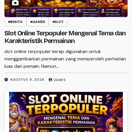
BERITA
GAMES
SLOT
Slot Online Terpopuler Mengenal Tema dan
Karakteristik Permainan
slot online terpopuler kerap digunakan untuk
menggambarkan permainan yang memperoleh perhatian
luas dari pemain. Namun,…
AGUSTUS 9, 2026
VANES