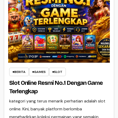
BERITA
GAMES
SLOT
Slot Online Resmi No.1 Dengan Game
Terlengkap
kategori yang terus menarik perhatian adalah slot
online. Kini, banyak platform berlomba
menghadirkan koleksi permainan yang semakin