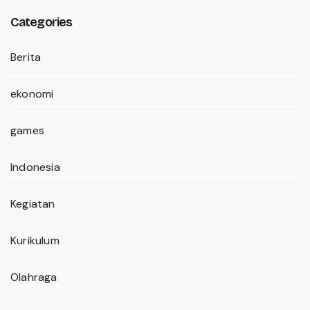
Categories
Berita
ekonomi
games
Indonesia
Kegiatan
Kurikulum
Olahraga