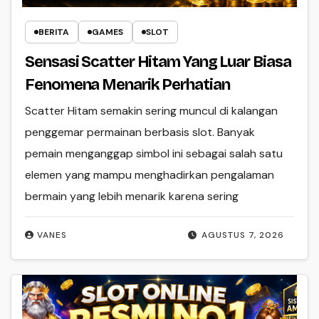
BERITA
GAMES
SLOT
Sensasi Scatter Hitam Yang Luar Biasa
Fenomena Menarik Perhatian
Scatter Hitam semakin sering muncul di kalangan
penggemar permainan berbasis slot. Banyak
pemain menganggap simbol ini sebagai salah satu
elemen yang mampu menghadirkan pengalaman
bermain yang lebih menarik karena sering
VANES
AGUSTUS 7, 2026