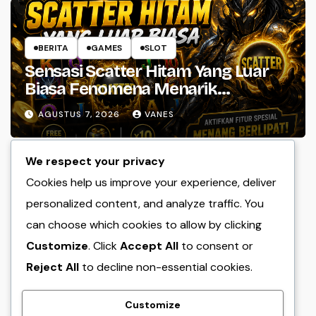
BERITA
GAMES
SLOT
Sensasi Scatter Hitam Yang Luar
Biasa Fenomena Menarik
Perhatian
AGUSTUS 7, 2026
VANES
We respect your privacy
Cookies help us improve your experience, deliver
personalized content, and analyze traffic. You
can choose which cookies to allow by clicking
Customize
. Click
Accept All
to consent or
Reject All
to decline non-essential cookies.
Sekolah Menengah Atas
Negeri 11 Jakarta
Customize