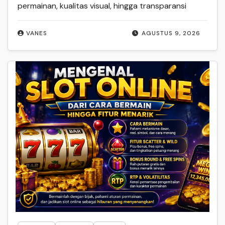
permainan, kualitas visual, hingga transparansi
VANES
AGUSTUS 9, 2026