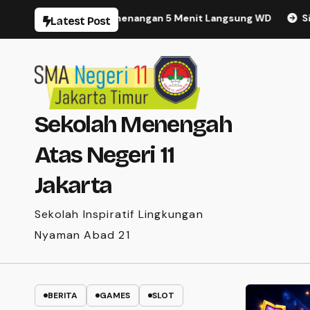
Skip
ahaya Kemenangan 5 Menit Langsung WD
Situs Sportbook
Latest Post
to
content
Sekolah Menengah
Atas Negeri 11
Jakarta
Sekolah Inspiratif Lingkungan
Nyaman Abad 21
BERITA
GAMES
SLOT