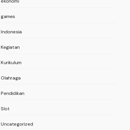
ekonomi
games
Indonesia
Kegiatan
Kurikulum
Olahraga
Pendidikan
Slot
Uncategorized