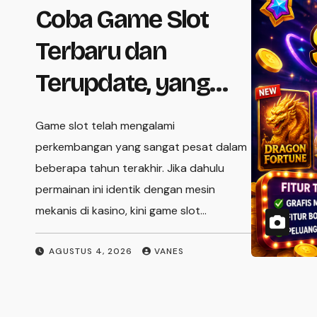
Sensasi Scatter
Hitam Yang Luar
Biasa Fenomena
Menarik Perhatian
Scatter Hitam semakin sering muncul di
kalangan penggemar permainan berbasis
slot. Banyak pemain menganggap simbol
ini sebagai salah satu elemen yang
mampu menghadirkan pengalaman
bermain…
AGUSTUS 7, 2026
VANES