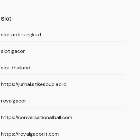
Slot
slot anti rungkad
slot gacor
slot thailand
https://jurnal.stikesbup.ac.id
royalgacor
https://conversationalball.com
https://royalgacor.it.com