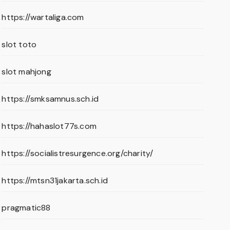
https://wartaliga.com
slot toto
slot mahjong
https://smksamnus.sch.id
https://hahaslot77s.com
https://socialistresurgence.org/charity/
https://mtsn31jakarta.sch.id
pragmatic88