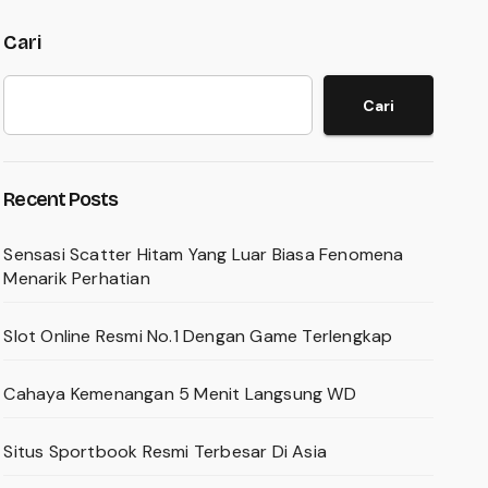
Cari
Cari
Recent Posts
Sensasi Scatter Hitam Yang Luar Biasa Fenomena
Menarik Perhatian
Slot Online Resmi No.1 Dengan Game Terlengkap
Cahaya Kemenangan 5 Menit Langsung WD
Situs Sportbook Resmi Terbesar Di Asia