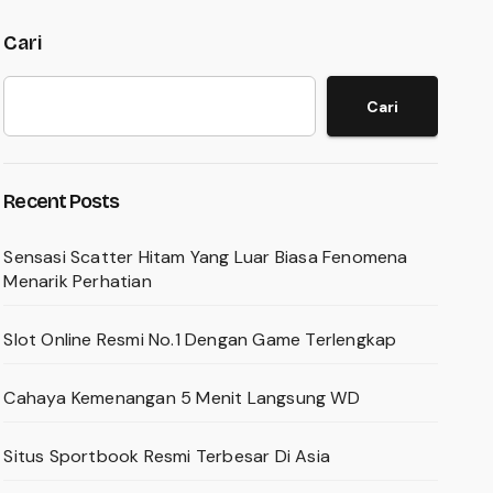
Cari
Cari
Recent Posts
Sensasi Scatter Hitam Yang Luar Biasa Fenomena
Menarik Perhatian
Slot Online Resmi No.1 Dengan Game Terlengkap
Cahaya Kemenangan 5 Menit Langsung WD
Situs Sportbook Resmi Terbesar Di Asia