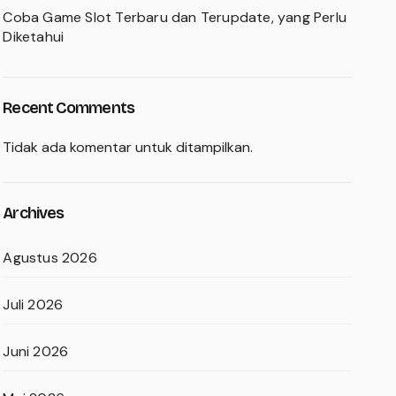
Coba Game Slot Terbaru dan Terupdate, yang Perlu
Diketahui
Recent Comments
Tidak ada komentar untuk ditampilkan.
Archives
Agustus 2026
Juli 2026
Juni 2026