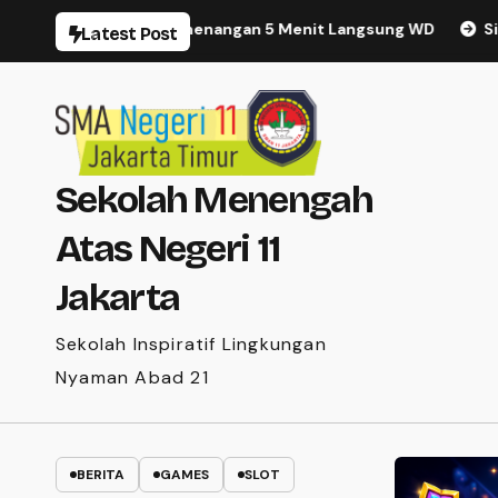
Skip
ahaya Kemenangan 5 Menit Langsung WD
Situs Sportbook
Latest Post
to
content
Sekolah Menengah
Atas Negeri 11
Jakarta
Sekolah Inspiratif Lingkungan
Nyaman Abad 21
BERITA
GAMES
SLOT