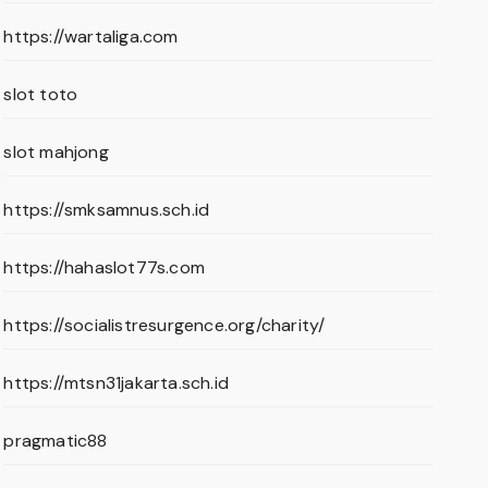
https://wartaliga.com
slot toto
slot mahjong
https://smksamnus.sch.id
https://hahaslot77s.com
https://socialistresurgence.org/charity/
https://mtsn31jakarta.sch.id
pragmatic88