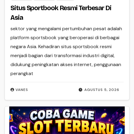
Situs Sportbook Resmi Terbesar Di
Asia
sektor yang mengalami pertumbuhan pesat adalah
platform sportsbook yang beroperasi di berbagai
negara Asia. Kehadiran situs sportsbook resmi
menjadi bagian dari transformasi industri digital,
didukung peningkatan akses internet, penggunaan
perangkat
VANES
AGUSTUS 5, 2026