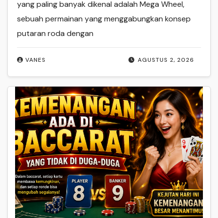
yang paling banyak dikenal adalah Mega Wheel,
sebuah permainan yang menggabungkan konsep
putaran roda dengan
VANES
AGUSTUS 2, 2026