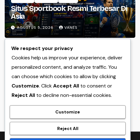
Situs Sportbook Resmi Terbesar Di
Asia
AGUSTUS 5, 2026
VANES
We respect your privacy
Cookies help us improve your experience, deliver
personalized content, and analyze traffic. You
can choose which cookies to allow by clicking
Customize
. Click
Accept All
to consent or
Reject All
to decline non-essential cookies.
Sekolah Menengah Atas
Negeri 11 Jakarta
Customize
Reject All