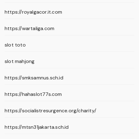
https://royalgacor.it.com
https://wartaliga.com
slot toto
slot mahjong
https://smksamnus.sch.id
https://hahaslot77s.com
https://socialistresurgence.org/charity/
https://mtsn31jakarta.sch.id