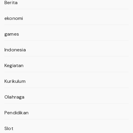
Berita
ekonomi
games
Indonesia
Kegiatan
Kurikulum
Olahraga
Pendidikan
Slot