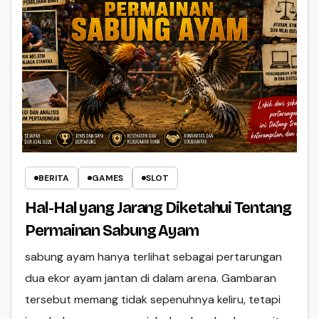
BERITA
GAMES
SLOT
Hal-Hal yang Jarang Diketahui Tentang
Permainan Sabung Ayam
sabung ayam hanya terlihat sebagai pertarungan
dua ekor ayam jantan di dalam arena. Gambaran
tersebut memang tidak sepenuhnya keliru, tetapi