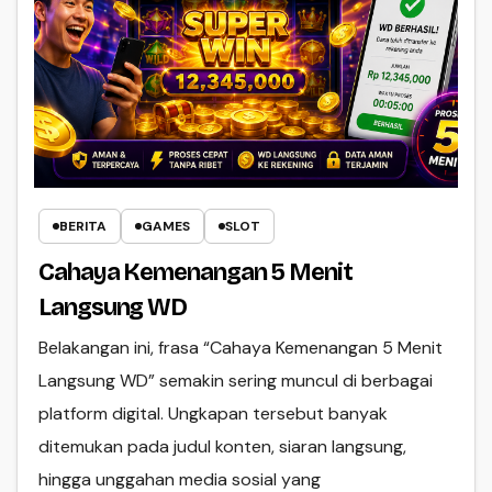
BERITA
GAMES
SLOT
Cahaya Kemenangan 5 Menit
Langsung WD
Belakangan ini, frasa “Cahaya Kemenangan 5 Menit
Langsung WD” semakin sering muncul di berbagai
platform digital. Ungkapan tersebut banyak
ditemukan pada judul konten, siaran langsung,
hingga unggahan media sosial yang