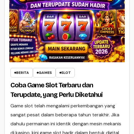
BERITA
GAMES
SLOT
Coba Game Slot Terbaru dan
Terupdate, yang Perlu Diketahui
Game slot telah mengalami perkembangan yang
sangat pesat dalam beberapa tahun terakhir. Jika
dahulu permainan ini identik dengan mesin mekanis
di kasino, kini game slot hadir dalam bentuk digital