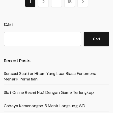
Paginasi
1
2
…
18
pos
Cari
Cari
Recent Posts
Sensasi Scatter Hitam Yang Luar Biasa Fenomena
Menarik Perhatian
Slot Online Resmi No.1 Dengan Game Terlengkap
Cahaya Kemenangan 5 Menit Langsung WD