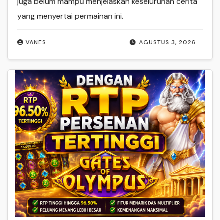
juga belum mampu menjelaskan keseluruhan cerita
yang menyertai permainan ini.
VANES
AGUSTUS 3, 2026