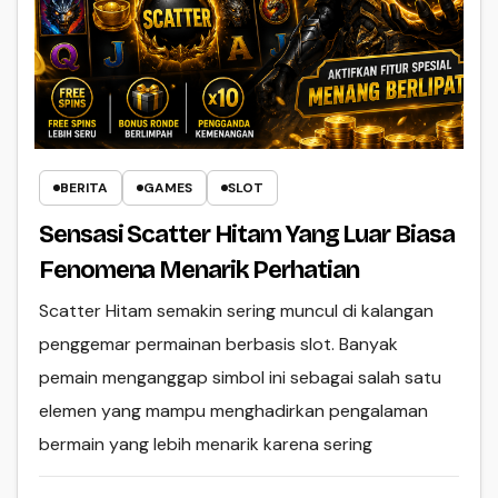
BERITA
GAMES
SLOT
Sensasi Scatter Hitam Yang Luar Biasa
Fenomena Menarik Perhatian
Scatter Hitam semakin sering muncul di kalangan
penggemar permainan berbasis slot. Banyak
pemain menganggap simbol ini sebagai salah satu
elemen yang mampu menghadirkan pengalaman
bermain yang lebih menarik karena sering