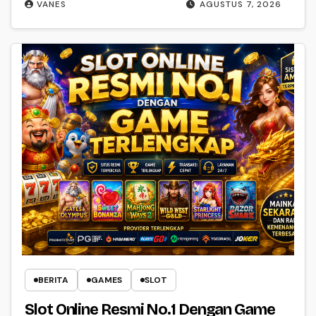
VANES
AGUSTUS 7, 2026
BERITA
GAMES
SLOT
Slot Online Resmi No.1 Dengan Game