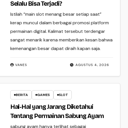
Selalu Bisa Terjadi?
Istilah “main slot menang besar setiap saat”
kerap muncul dalam berbagai promosi platform
permainan digital. Kalimat tersebut terdengar
sangat menarik karena memberikan kesan bahwa
kemenangan besar dapat diraih kapan saja.
VANES
AGUSTUS 4, 2026
BERITA
GAMES
SLOT
Hal-Hal yang Jarang Diketahui
Tentang Permainan Sabung Ayam
sabung ayam hanya terlihat sebagai