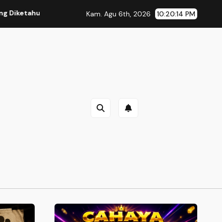
entang Permainan Sabung Ayam
Cahaya Kemenangan 5 M
Kam. Agu 6th, 2026
10:20:15 PM
BERITA
GAMES
SLOT