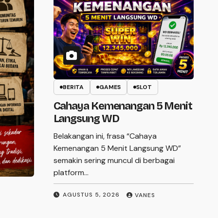
Situs Sportbook
Resmi Terbesar Di
Asia
sektor yang mengalami pertumbuhan
BERITA
GAMES
SLOT
pesat adalah platform sportsbook yang
Cahaya Kemenangan 5 Menit
beroperasi di berbagai negara Asia.
Langsung WD
Kehadiran situs sportsbook resmi menjadi
Belakangan ini, frasa “Cahaya
bagian dari transformasi industri digital,
Kemenangan 5 Menit Langsung WD”
didukung…
semakin sering muncul di berbagai
platform…
AGUSTUS 5, 2026
VANES
AGUSTUS 5, 2026
VANES