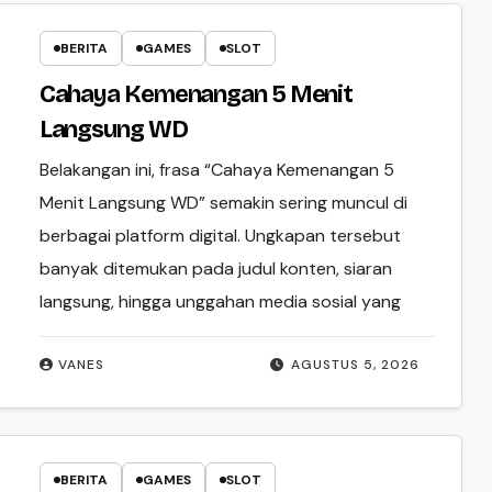
BERITA
GAMES
SLOT
Cahaya Kemenangan 5 Menit
Langsung WD
Belakangan ini, frasa “Cahaya Kemenangan 5
Menit Langsung WD” semakin sering muncul di
berbagai platform digital. Ungkapan tersebut
banyak ditemukan pada judul konten, siaran
langsung, hingga unggahan media sosial yang
VANES
AGUSTUS 5, 2026
BERITA
GAMES
SLOT