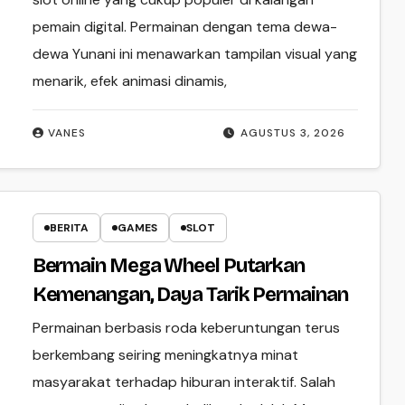
pemain digital. Permainan dengan tema dewa-
dewa Yunani ini menawarkan tampilan visual yang
menarik, efek animasi dinamis,
VANES
AGUSTUS 3, 2026
BERITA
GAMES
SLOT
Bermain Mega Wheel Putarkan
Kemenangan, Daya Tarik Permainan
Permainan berbasis roda keberuntungan terus
berkembang seiring meningkatnya minat
masyarakat terhadap hiburan interaktif. Salah