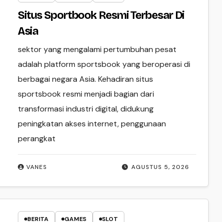
Situs Sportbook Resmi Terbesar Di
Asia
sektor yang mengalami pertumbuhan pesat
adalah platform sportsbook yang beroperasi di
berbagai negara Asia. Kehadiran situs
sportsbook resmi menjadi bagian dari
transformasi industri digital, didukung
peningkatan akses internet, penggunaan
perangkat
VANES
AGUSTUS 5, 2026
BERITA
GAMES
SLOT