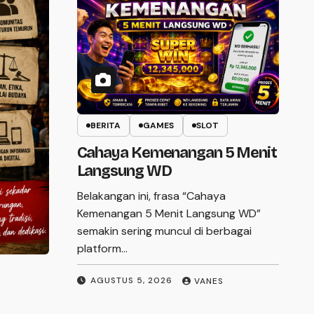
Situs Sportbook
Resmi Terbesar Di
Asia
sektor yang mengalami pertumbuhan
BERITA
GAMES
SLOT
pesat adalah platform sportsbook yang
Cahaya Kemenangan 5 Menit
beroperasi di berbagai negara Asia.
Langsung WD
Kehadiran situs sportsbook resmi menjadi
Belakangan ini, frasa “Cahaya
bagian dari transformasi industri digital,
Kemenangan 5 Menit Langsung WD”
didukung…
semakin sering muncul di berbagai
platform…
AGUSTUS 5, 2026
VANES
AGUSTUS 5, 2026
VANES