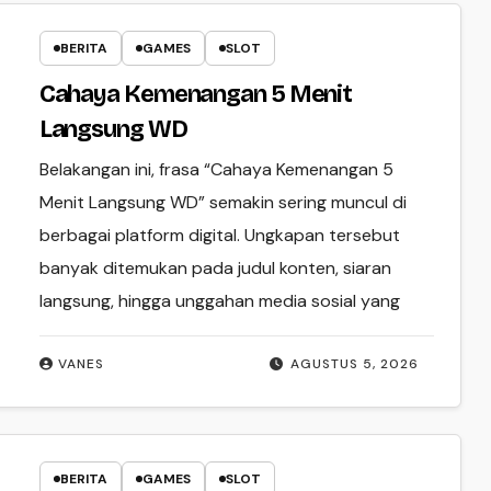
BERITA
GAMES
SLOT
Cahaya Kemenangan 5 Menit
Langsung WD
Belakangan ini, frasa “Cahaya Kemenangan 5
Menit Langsung WD” semakin sering muncul di
berbagai platform digital. Ungkapan tersebut
banyak ditemukan pada judul konten, siaran
langsung, hingga unggahan media sosial yang
VANES
AGUSTUS 5, 2026
BERITA
GAMES
SLOT