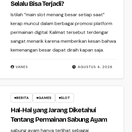
Selalu Bisa Terjadi?
Istilah “main slot menang besar setiap saat”
kerap muncul dalam berbagai promosi platform
permainan digital. Kalimat tersebut terdengar
sangat menarik karena memberikan kesan bahwa
kemenangan besar dapat diraih kapan saja.
VANES
AGUSTUS 4, 2026
BERITA
GAMES
SLOT
Hal-Hal yang Jarang Diketahui
Tentang Permainan Sabung Ayam
sabung ayam hanya terlihat sebagai