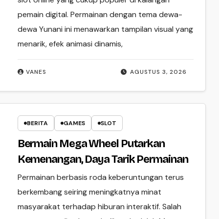
pemain digital. Permainan dengan tema dewa-
dewa Yunani ini menawarkan tampilan visual yang
menarik, efek animasi dinamis,
VANES
AGUSTUS 3, 2026
BERITA
GAMES
SLOT
Bermain Mega Wheel Putarkan
Kemenangan, Daya Tarik Permainan
Permainan berbasis roda keberuntungan terus
berkembang seiring meningkatnya minat
masyarakat terhadap hiburan interaktif. Salah