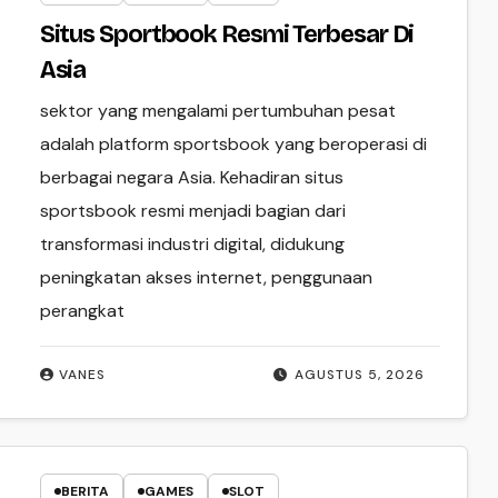
Situs Sportbook Resmi Terbesar Di
Asia
sektor yang mengalami pertumbuhan pesat
adalah platform sportsbook yang beroperasi di
berbagai negara Asia. Kehadiran situs
sportsbook resmi menjadi bagian dari
transformasi industri digital, didukung
peningkatan akses internet, penggunaan
perangkat
VANES
AGUSTUS 5, 2026
BERITA
GAMES
SLOT