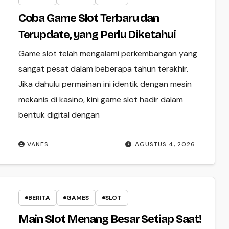
Coba Game Slot Terbaru dan
Terupdate, yang Perlu Diketahui
Game slot telah mengalami perkembangan yang
sangat pesat dalam beberapa tahun terakhir.
Jika dahulu permainan ini identik dengan mesin
mekanis di kasino, kini game slot hadir dalam
bentuk digital dengan
VANES
AGUSTUS 4, 2026
BERITA
GAMES
SLOT
Main Slot Menang Besar Setiap Saat!