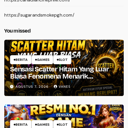
https://sugarandsmokepgh.com/
You missed
BERITA
GAMES
SLOT
Sensasi Scatter Hitam Yang Luar
Biasa Fenomena Menarik
Perhatian
AGUSTUS 7, 2026
VANES
BERITA
GAMES
SLOT