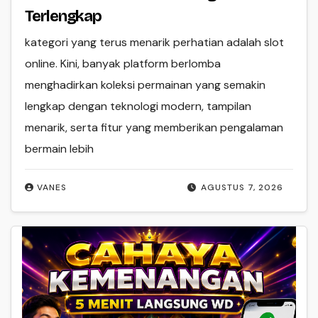
Terlengkap
kategori yang terus menarik perhatian adalah slot
online. Kini, banyak platform berlomba
menghadirkan koleksi permainan yang semakin
lengkap dengan teknologi modern, tampilan
menarik, serta fitur yang memberikan pengalaman
bermain lebih
VANES
AGUSTUS 7, 2026