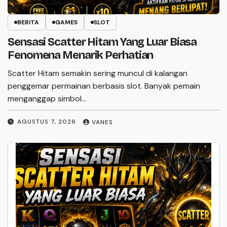
BERITA
GAMES
SLOT
Sensasi Scatter Hitam Yang Luar Biasa
Fenomena Menarik Perhatian
Scatter Hitam semakin sering muncul di kalangan
penggemar permainan berbasis slot. Banyak pemain
menganggap simbol…
AGUSTUS 7, 2026
VANES