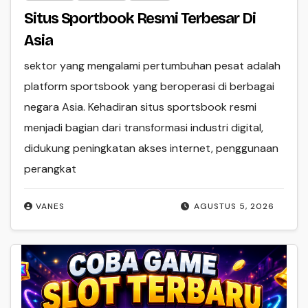
Situs Sportbook Resmi Terbesar Di
Asia
sektor yang mengalami pertumbuhan pesat adalah
platform sportsbook yang beroperasi di berbagai
negara Asia. Kehadiran situs sportsbook resmi
menjadi bagian dari transformasi industri digital,
didukung peningkatan akses internet, penggunaan
perangkat
VANES
AGUSTUS 5, 2026