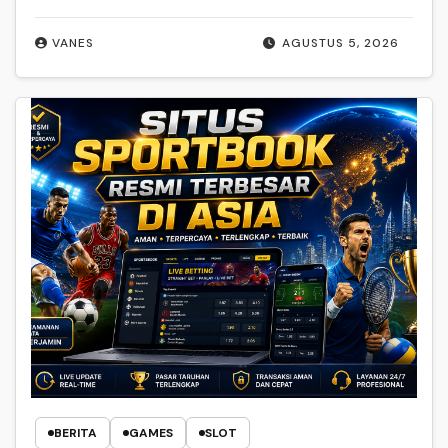
VANES
AGUSTUS 5, 2026
BERITA
GAMES
SLOT