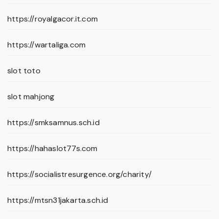
https://royalgacor.it.com
https://wartaliga.com
slot toto
slot mahjong
https://smksamnus.sch.id
https://hahaslot77s.com
https://socialistresurgence.org/charity/
https://mtsn31jakarta.sch.id