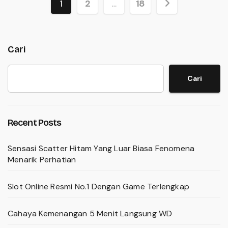
Paginasi
1
2
…
18
pos
Cari
Cari
Recent Posts
Sensasi Scatter Hitam Yang Luar Biasa Fenomena
Menarik Perhatian
Slot Online Resmi No.1 Dengan Game Terlengkap
Cahaya Kemenangan 5 Menit Langsung WD