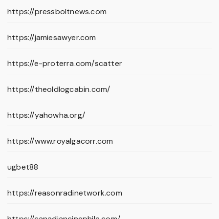
https://pressboltnews.com
https://jamiesawyer.com
https://e-proterra.com/scatter
https://theoldlogcabin.com/
https://yahowha.org/
https://www.royalgacorr.com
ugbet88
https://reasonradinetwork.com
https://canadiancinephile.com/