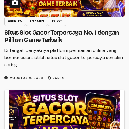
BERITA
GAMES
SLOT
Situs Slot Gacor Terpercaya No. 1 dengan
Pilihan Game Terbaik
Di tengah banyaknya platform permainan online yang
bermunculan, istilah situs slot gacor terpercaya semakin
sering…
AGUSTUS 8, 2026
VANES