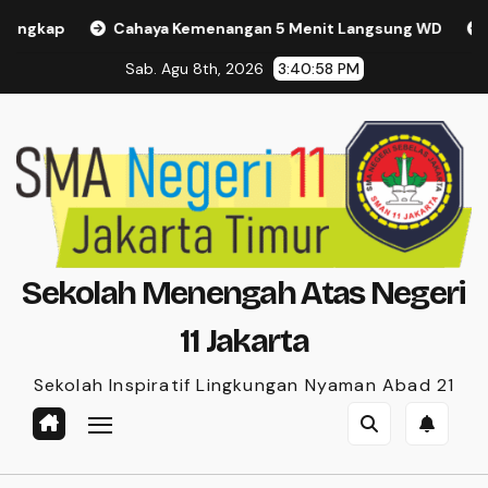
Skip
 Kemenangan 5 Menit Langsung WD
Situs Sportbook Resm
to
Sab. Agu 8th, 2026
3:41:00 PM
content
Sekolah Menengah Atas Negeri
11 Jakarta
Sekolah Inspiratif Lingkungan Nyaman Abad 21