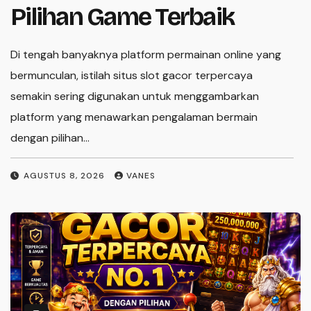
an Game Terbaik
Fenome
Perhati
nyaknya platform permainan online yang
Scatter Hitam se
istilah situs slot gacor terpercaya
penggemar perma
ing digunakan untuk menggambarkan
menganggap simbo
ng menawarkan pengalaman bermain
mampu menghadi
an…
AGUSTUS 7, 20
, 2026
VANES