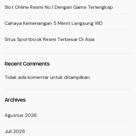
Slot Online Resmi No.1 Dengan Game Terlengkap
Cahaya Kemenangan 5 Menit Langsung WD
Situs Sportbook Resmi Terbesar Di Asia
Recent Comments
Tidak ada komentar untuk ditampilkan.
Archives
Agustus 2026
Juli 2026