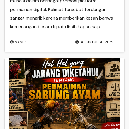
muncul dalam berbagai promosi platform
permainan digital. Kalimat tersebut terdengar
sangat menarik karena memberikan kesan bahwa
kemenangan besar dapat diraih kapan saja.
VANES
AGUSTUS 4, 2026