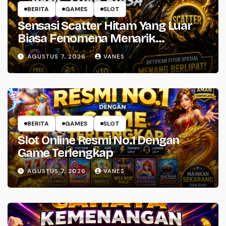
BERITA
GAMES
SLOT
Sensasi Scatter Hitam Yang Luar
Biasa Fenomena Menarik
Perhatian
AGUSTUS 7, 2026
VANES
BERITA
GAMES
SLOT
Slot Online Resmi No.1 Dengan
Game Terlengkap
AGUSTUS 7, 2026
VANES