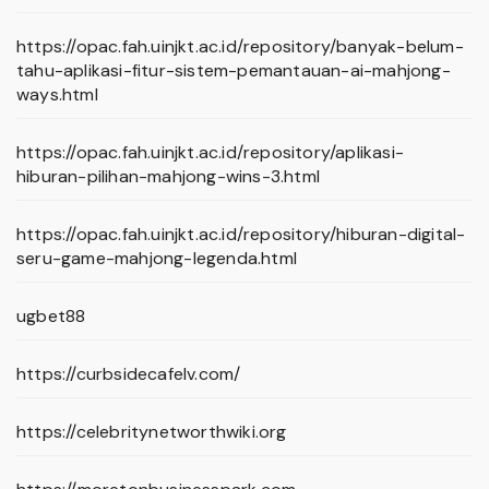
https://opac.fah.uinjkt.ac.id/repository/banyak-belum-
tahu-aplikasi-fitur-sistem-pemantauan-ai-mahjong-
ways.html
https://opac.fah.uinjkt.ac.id/repository/aplikasi-
hiburan-pilihan-mahjong-wins-3.html
https://opac.fah.uinjkt.ac.id/repository/hiburan-digital-
seru-game-mahjong-legenda.html
ugbet88
https://curbsidecafelv.com/
https://celebritynetworthwiki.org