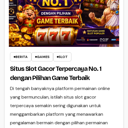
BERITA
GAMES
SLOT
Situs Slot Gacor Terpercaya No. 1
dengan Pilihan Game Terbaik
Di tengah banyaknya platform permainan online
yang bermunculan, istilah situs slot gacor
terpercaya semakin sering digunakan untuk
menggambarkan platform yang menawarkan
pengalaman bermain dengan pilihan permainan