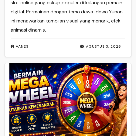
slot online yang cukup populer di kalangan pemain
digital. Permainan dengan tema dewa-dewa Yunani
ini menawarkan tampilan visual yang menarik, efek
animasi dinamis,
VANES
AGUSTUS 3, 2026