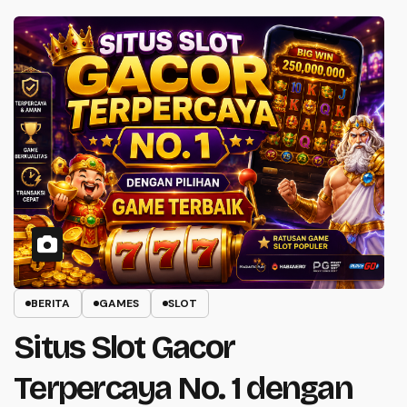
GAMES
SLOT
BERITA
GAM
Slot Gacor
Sensasi
rcaya No. 1 dengan
Yang Lu