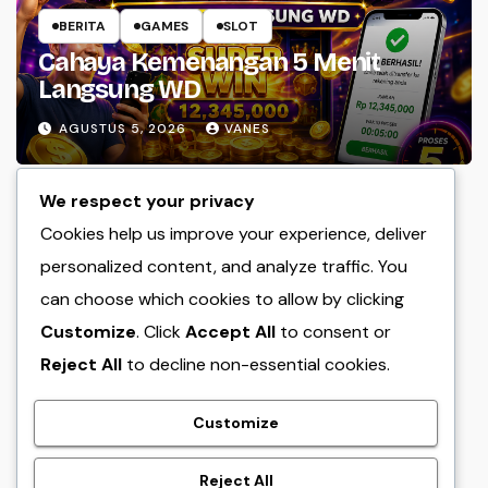
BERITA
GAMES
SLOT
Cahaya Kemenangan 5 Menit
Langsung WD
AGUSTUS 5, 2026
VANES
We respect your privacy
Cookies help us improve your experience, deliver
personalized content, and analyze traffic. You
can choose which cookies to allow by clicking
Customize
. Click
Accept All
to consent or
Reject All
to decline non-essential cookies.
Sekolah Menengah Atas
Negeri 11 Jakarta
Customize
Reject All