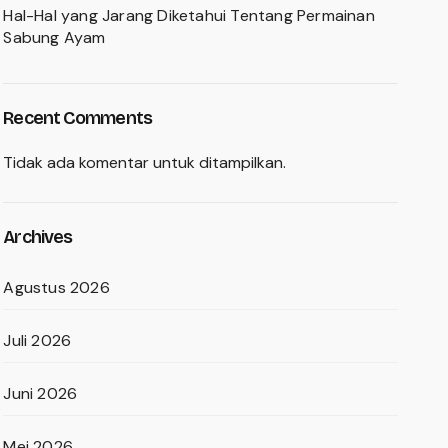
Hal-Hal yang Jarang Diketahui Tentang Permainan
Sabung Ayam
Recent Comments
Tidak ada komentar untuk ditampilkan.
Archives
Agustus 2026
Juli 2026
Juni 2026
Mei 2026