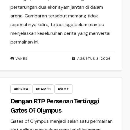
pertarungan dua ekor ayam jantan di dalam
arena. Gambaran tersebut memang tidak
sepenuhnya keliru, tetapi juga belum mampu
menjelaskan keseluruhan cerita yang menyertai
permainan ini.
VANES
AGUSTUS 3, 2026
BERITA
GAMES
SLOT
Dengan RTP Persenan Tertinggi
Gates Of Olympus
Gates of Olympus menjadi salah satu permainan
slot online yang cukup populer di kalangan