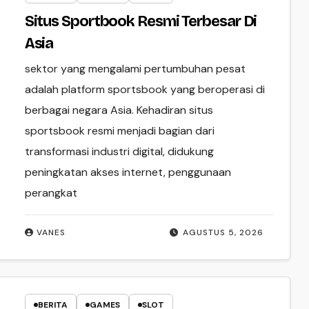
Situs Sportbook Resmi Terbesar Di
Asia
sektor yang mengalami pertumbuhan pesat
adalah platform sportsbook yang beroperasi di
berbagai negara Asia. Kehadiran situs
sportsbook resmi menjadi bagian dari
transformasi industri digital, didukung
peningkatan akses internet, penggunaan
perangkat
VANES
AGUSTUS 5, 2026
BERITA
GAMES
SLOT