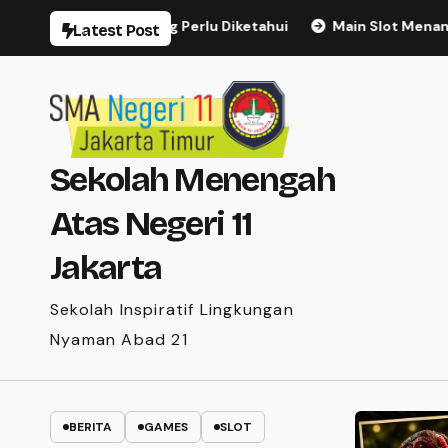
Skip
te, yang Perlu Diketahui
Main Slot Menang Besar Setiap Sa
Latest Post
to
content
Sekolah Menengah
Atas Negeri 11
Jakarta
Sekolah Inspiratif Lingkungan
Nyaman Abad 21
BERITA
GAMES
SLOT