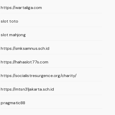
https://wartaliga.com
slot toto
slot mahjong
https://smksamnus.sch.id
https://hahaslot77s.com
https://socialistresurgence.org/charity/
https://mtsn31jakarta.sch.id
pragmatic88