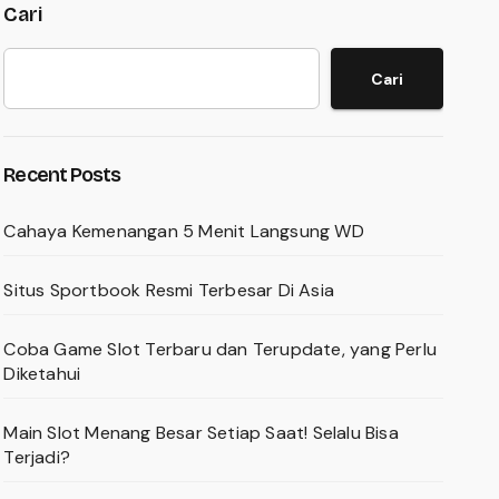
Cari
Cari
Recent Posts
Cahaya Kemenangan 5 Menit Langsung WD
Situs Sportbook Resmi Terbesar Di Asia
Coba Game Slot Terbaru dan Terupdate, yang Perlu
Diketahui
Main Slot Menang Besar Setiap Saat! Selalu Bisa
Terjadi?