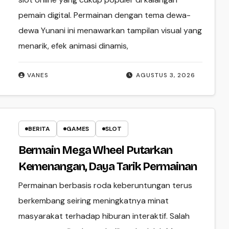
pemain digital. Permainan dengan tema dewa-
dewa Yunani ini menawarkan tampilan visual yang
menarik, efek animasi dinamis,
VANES
AGUSTUS 3, 2026
BERITA
GAMES
SLOT
Bermain Mega Wheel Putarkan
Kemenangan, Daya Tarik Permainan
Permainan berbasis roda keberuntungan terus
berkembang seiring meningkatnya minat
masyarakat terhadap hiburan interaktif. Salah