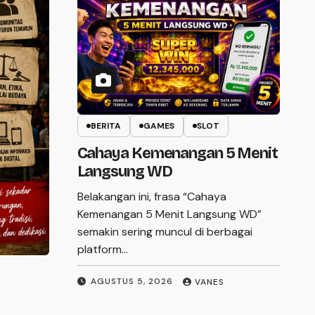
Situs Sportbook
Resmi Terbesar Di
Asia
sektor yang mengalami pertumbuhan
BERITA
GAMES
SLOT
pesat adalah platform sportsbook yang
Cahaya Kemenangan 5 Menit
beroperasi di berbagai negara Asia.
Langsung WD
Kehadiran situs sportsbook resmi menjadi
Belakangan ini, frasa “Cahaya
bagian dari transformasi industri digital,
Kemenangan 5 Menit Langsung WD”
didukung…
semakin sering muncul di berbagai
platform…
AGUSTUS 5, 2026
VANES
AGUSTUS 5, 2026
VANES