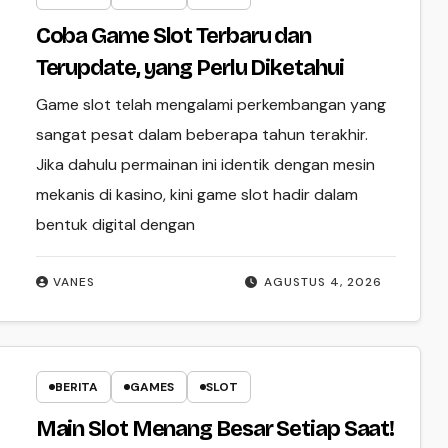
Coba Game Slot Terbaru dan
Terupdate, yang Perlu Diketahui
Game slot telah mengalami perkembangan yang
sangat pesat dalam beberapa tahun terakhir.
Jika dahulu permainan ini identik dengan mesin
mekanis di kasino, kini game slot hadir dalam
bentuk digital dengan
VANES
AGUSTUS 4, 2026
BERITA
GAMES
SLOT
Main Slot Menang Besar Setiap Saat!