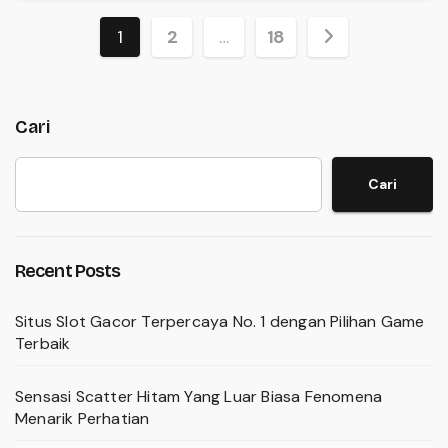
Paginasi
1
2
…
18
pos
Cari
Cari
Recent Posts
Situs Slot Gacor Terpercaya No. 1 dengan Pilihan Game
Terbaik
Sensasi Scatter Hitam Yang Luar Biasa Fenomena
Menarik Perhatian