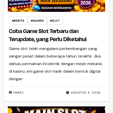
BERITA
GAMES
SLOT
Coba Game Slot Terbaru dan
Terupdate, yang Perlu Diketahui
Game slot telah mengalami perkembangan yang
sangat pesat dalam beberapa tahun terakhir. Jika
dahulu permainan ini identik dengan mesin mekanis
di kasino, kini game slot hadir dalam bentuk digital
dengan
VANES
AGUSTUS 4, 2026