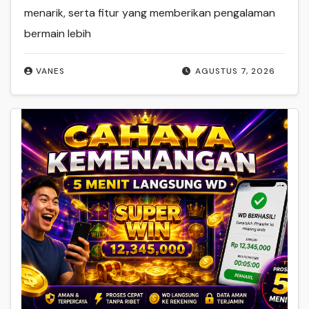
menarik, serta fitur yang memberikan pengalaman
bermain lebih
VANES
AGUSTUS 7, 2026