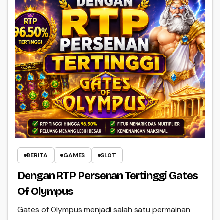
BERITA
GAMES
SLOT
Dengan RTP Persenan Tertinggi Gates
Of Olympus
Gates of Olympus menjadi salah satu permainan