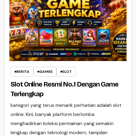
BERITA
GAMES
SLOT
Slot Online Resmi No.1 Dengan Game
Terlengkap
kategori yang terus menarik perhatian adalah slot
online. Kini, banyak platform berlomba
menghadirkan koleksi permainan yang semakin
lengkap dengan teknologi modern, tampilan