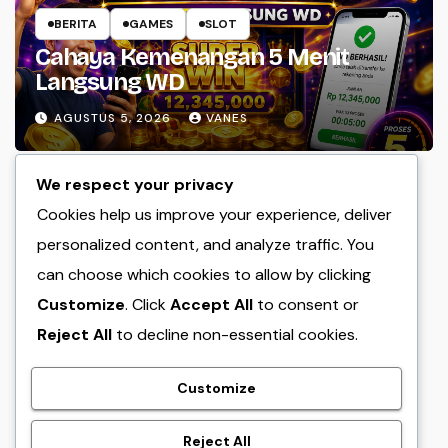
BERITA
GAMES
SLOT
Cahaya Kemenangan 5 Menit
Langsung WD
AGUSTUS 5, 2026
VANES
We respect your privacy
Cookies help us improve your experience, deliver
personalized content, and analyze traffic. You
can choose which cookies to allow by clicking
Customize
. Click
Accept All
to consent or
Reject All
to decline non-essential cookies.
Sekolah Menengah Atas
Negeri 11 Jakarta
Customize
Reject All