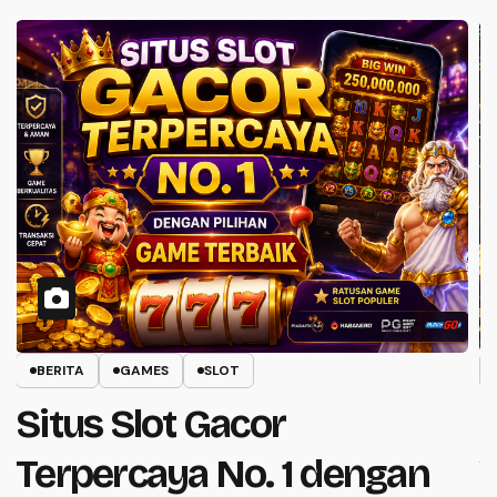
BERITA
GAMES
SLOT
Situs Slot Gacor
Terpercaya No. 1 dengan