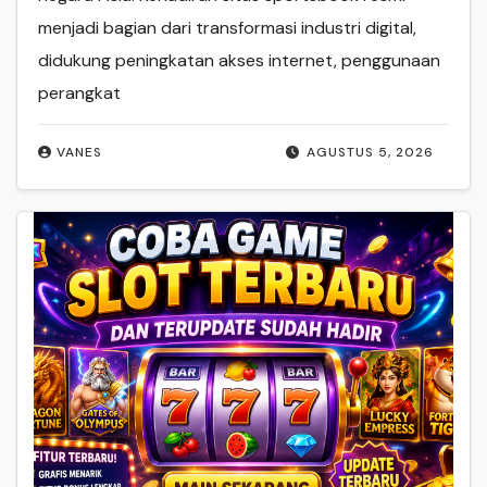
menjadi bagian dari transformasi industri digital,
didukung peningkatan akses internet, penggunaan
perangkat
VANES
AGUSTUS 5, 2026