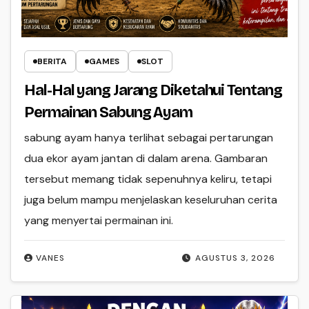
BERITA
GAMES
SLOT
Hal-Hal yang Jarang Diketahui Tentang
Permainan Sabung Ayam
sabung ayam hanya terlihat sebagai pertarungan
dua ekor ayam jantan di dalam arena. Gambaran
tersebut memang tidak sepenuhnya keliru, tetapi
juga belum mampu menjelaskan keseluruhan cerita
yang menyertai permainan ini.
VANES
AGUSTUS 3, 2026