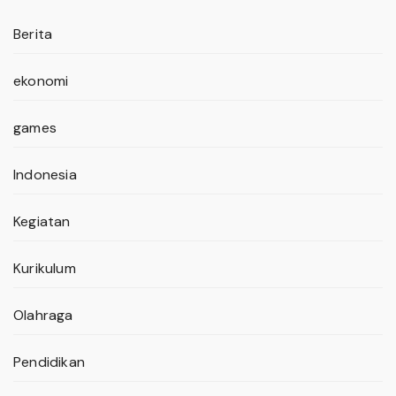
Berita
ekonomi
games
Indonesia
Kegiatan
Kurikulum
Olahraga
Pendidikan