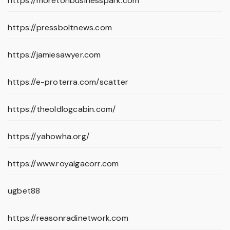
https://moretonbusinesspark.com
https://pressboltnews.com
https://jamiesawyer.com
https://e-proterra.com/scatter
https://theoldlogcabin.com/
https://yahowha.org/
https://www.royalgacorr.com
ugbet88
https://reasonradinetwork.com