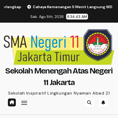
Skip
ya Kemenangan 5 Menit Langsung WD
Situs Sportbook Re
to
Sab. Agu 8th, 2026
8:34:45 AM
content
Sekolah Menengah Atas Negeri
11 Jakarta
Sekolah Inspiratif Lingkungan Nyaman Abad 21