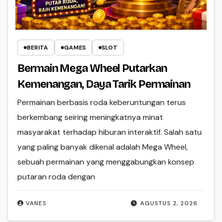
BERITA
GAMES
SLOT
Bermain Mega Wheel Putarkan
Kemenangan, Daya Tarik Permainan
Permainan berbasis roda keberuntungan terus
berkembang seiring meningkatnya minat
masyarakat terhadap hiburan interaktif. Salah satu
yang paling banyak dikenal adalah Mega Wheel,
sebuah permainan yang menggabungkan konsep
putaran roda dengan
VANES
AGUSTUS 2, 2026