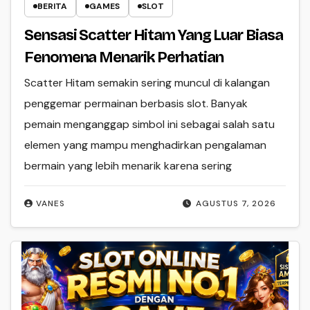
BERITA
GAMES
SLOT
Sensasi Scatter Hitam Yang Luar Biasa
Fenomena Menarik Perhatian
Scatter Hitam semakin sering muncul di kalangan
penggemar permainan berbasis slot. Banyak
pemain menganggap simbol ini sebagai salah satu
elemen yang mampu menghadirkan pengalaman
bermain yang lebih menarik karena sering
VANES
AGUSTUS 7, 2026