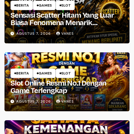
BERITA
GAMES
SLOT
Sensasi Scatter Hitam Yang Luar
Biasa Fenomena Menarik
Perhatian
AGUSTUS 7, 2026
VANES
BERITA
GAMES
SLOT
Slot Online Resmi No.1 Dengan
Game Terlengkap
AGUSTUS 7, 2026
VANES