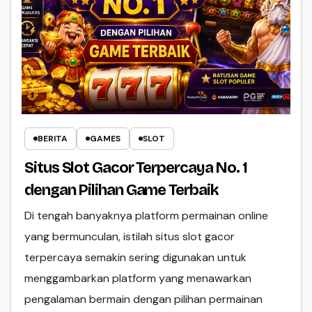
BERITA
GAMES
SLOT
Situs Slot Gacor Terpercaya No. 1
dengan Pilihan Game Terbaik
Di tengah banyaknya platform permainan online
yang bermunculan, istilah situs slot gacor
terpercaya semakin sering digunakan untuk
menggambarkan platform yang menawarkan
pengalaman bermain dengan pilihan permainan