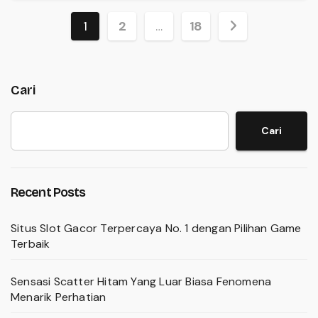
Paginasi
1
2
…
18
pos
Cari
Cari
Recent Posts
Situs Slot Gacor Terpercaya No. 1 dengan Pilihan Game
Terbaik
Sensasi Scatter Hitam Yang Luar Biasa Fenomena
Menarik Perhatian