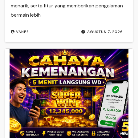
menarik, serta fitur yang memberikan pengalaman
bermain lebih
VANES
AGUSTUS 7, 2026