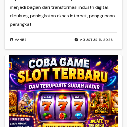
menjadi bagian dari transformasi industri digital,
didukung peningkatan akses internet, penggunaan
perangkat
VANES
AGUSTUS 5, 2026