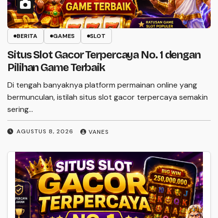
BERITA
GAMES
SLOT
Situs Slot Gacor Terpercaya No. 1 dengan
Pilihan Game Terbaik
Di tengah banyaknya platform permainan online yang
bermunculan, istilah situs slot gacor terpercaya semakin
sering…
AGUSTUS 8, 2026
VANES