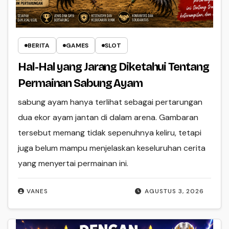
BERITA
GAMES
SLOT
Hal-Hal yang Jarang Diketahui Tentang
Permainan Sabung Ayam
sabung ayam hanya terlihat sebagai pertarungan
dua ekor ayam jantan di dalam arena. Gambaran
tersebut memang tidak sepenuhnya keliru, tetapi
juga belum mampu menjelaskan keseluruhan cerita
yang menyertai permainan ini.
VANES
AGUSTUS 3, 2026