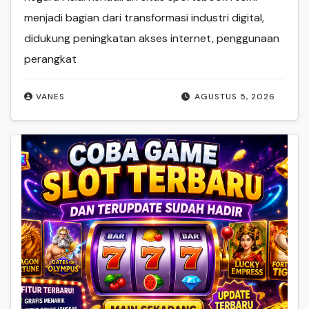
menjadi bagian dari transformasi industri digital,
didukung peningkatan akses internet, penggunaan
perangkat
VANES
AGUSTUS 5, 2026