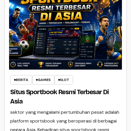
BERITA
GAMES
SLOT
Situs Sportbook Resmi Terbesar Di
Asia
sektor yang mengalami pertumbuhan pesat adalah
platform sportsbook yang beroperasi di berbagai
negara Asia. Kehadiran situs sportsbook resmi