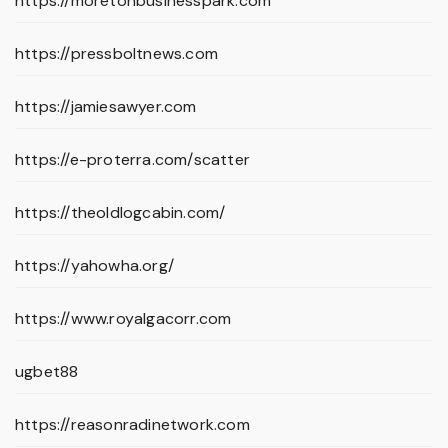
https://moretonbusinesspark.com
https://pressboltnews.com
https://jamiesawyer.com
https://e-proterra.com/scatter
https://theoldlogcabin.com/
https://yahowha.org/
https://www.royalgacorr.com
ugbet88
https://reasonradinetwork.com