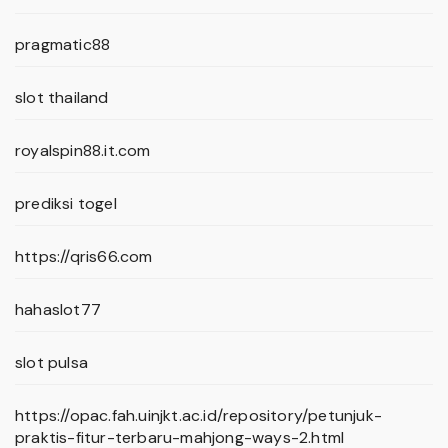
pragmatic88
slot thailand
royalspin88.it.com
prediksi togel
https://qris66.com
hahaslot77
slot pulsa
https://opac.fah.uinjkt.ac.id/repository/petunjuk-
praktis-fitur-terbaru-mahjong-ways-2.html