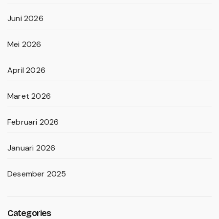
Juni 2026
Mei 2026
April 2026
Maret 2026
Februari 2026
Januari 2026
Desember 2025
Categories