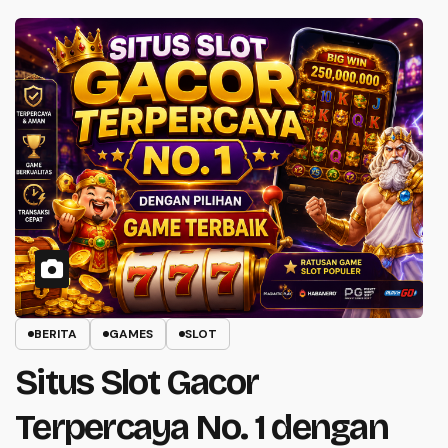
A
GAMES
SLOT
BERITA
us Slot Gacor
Sensa
percaya No. 1 dengan
Yang 