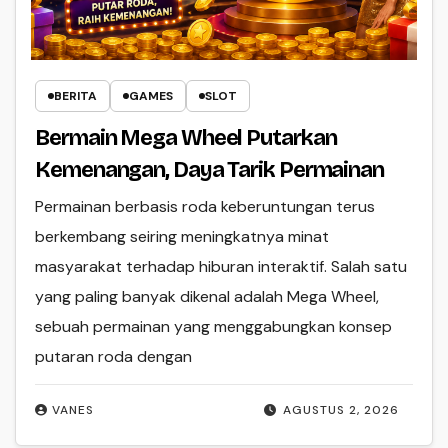
BERITA
GAMES
SLOT
Bermain Mega Wheel Putarkan
Kemenangan, Daya Tarik Permainan
Permainan berbasis roda keberuntungan terus
berkembang seiring meningkatnya minat
masyarakat terhadap hiburan interaktif. Salah satu
yang paling banyak dikenal adalah Mega Wheel,
sebuah permainan yang menggabungkan konsep
putaran roda dengan
VANES
AGUSTUS 2, 2026