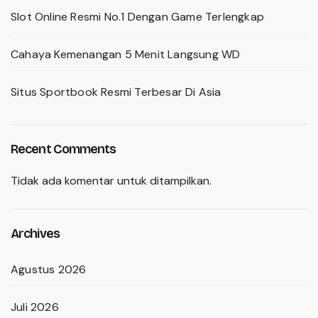
Slot Online Resmi No.1 Dengan Game Terlengkap
Cahaya Kemenangan 5 Menit Langsung WD
Situs Sportbook Resmi Terbesar Di Asia
Recent Comments
Tidak ada komentar untuk ditampilkan.
Archives
Agustus 2026
Juli 2026