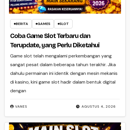
BERITA
GAMES
SLOT
Coba Game Slot Terbaru dan
Terupdate, yang Perlu Diketahui
Game slot telah mengalami perkembangan yang
sangat pesat dalam beberapa tahun terakhir. Jika
dahulu permainan ini identik dengan mesin mekanis
di kasino, kini game slot hadir dalam bentuk digital
dengan
VANES
AGUSTUS 4, 2026