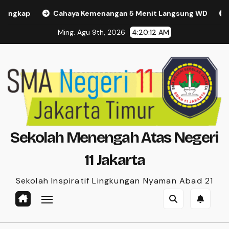
Skip
 Kemenangan 5 Menit Langsung WD
Situs Sportbook Resm
to
Ming. Agu 9th, 2026
4:20:14 AM
content
Sekolah Menengah Atas Negeri
11 Jakarta
Sekolah Inspiratif Lingkungan Nyaman Abad 21