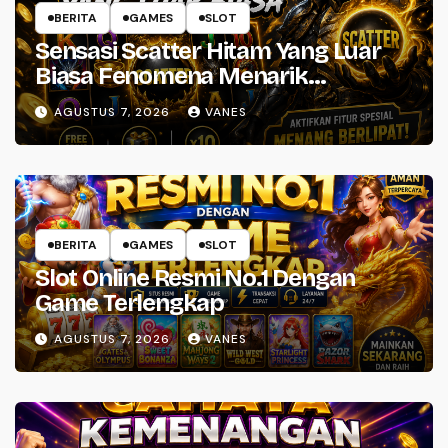
BERITA
GAMES
SLOT
Sensasi Scatter Hitam Yang Luar
Biasa Fenomena Menarik
Perhatian
AGUSTUS 7, 2026
VANES
BERITA
GAMES
SLOT
Slot Online Resmi No.1 Dengan
Game Terlengkap
AGUSTUS 7, 2026
VANES