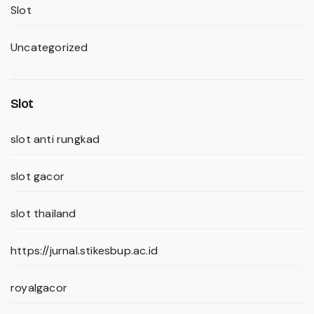
Slot
Uncategorized
Slot
slot anti rungkad
slot gacor
slot thailand
https://jurnal.stikesbup.ac.id
royalgacor