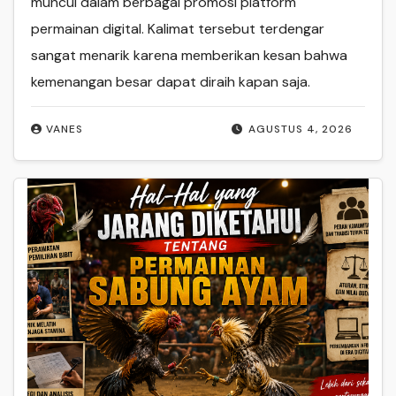
muncul dalam berbagai promosi platform
permainan digital. Kalimat tersebut terdengar
sangat menarik karena memberikan kesan bahwa
kemenangan besar dapat diraih kapan saja.
VANES
AGUSTUS 4, 2026