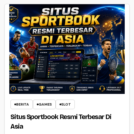
BERITA
GAMES
SLOT
Situs Sportbook Resmi Terbesar Di
Asia