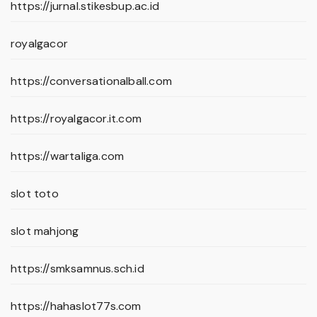
https://jurnal.stikesbup.ac.id
royalgacor
https://conversationalball.com
https://royalgacor.it.com
https://wartaliga.com
slot toto
slot mahjong
https://smksamnus.sch.id
https://hahaslot77s.com