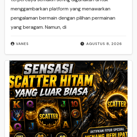
menggambarkan platform yang menawarkan
pengalaman bermain dengan pilihan permainan
yang beragam. Namun, di
VANES
AGUSTUS 8, 2026