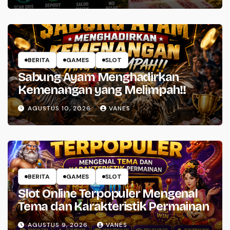
BERITA
GAMES
SLOT
Sabung Ayam Menghadirkan
Kemenangan yang Melimpah!!
AGUSTUS 10, 2026
VANES
BERITA
GAMES
SLOT
Slot Online Terpopuler Mengenal
Tema dan Karakteristik Permainan
AGUSTUS 9, 2026
VANES