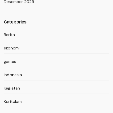
Desember 2025
Categories
Berita
ekonomi
games
Indonesia
Kegiatan
Kurikulum