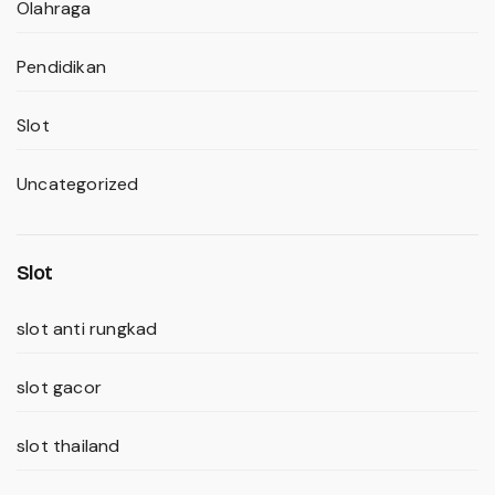
Olahraga
Pendidikan
Slot
Uncategorized
Slot
slot anti rungkad
slot gacor
slot thailand