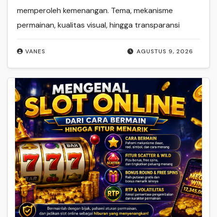
memperoleh kemenangan. Tema, mekanisme
permainan, kualitas visual, hingga transparansi
VANES
AGUSTUS 9, 2026