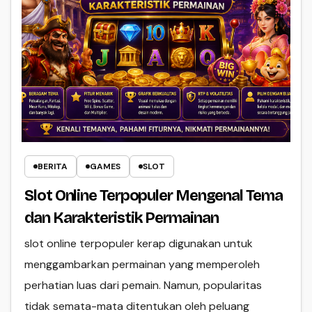
BERITA
GAMES
SLOT
Slot Online Terpopuler Mengenal Tema
dan Karakteristik Permainan
slot online terpopuler kerap digunakan untuk
menggambarkan permainan yang memperoleh
perhatian luas dari pemain. Namun, popularitas
tidak semata-mata ditentukan oleh peluang