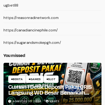
ugbet88
https://reasonradinetwork.com
https://canadiancinephile.com/
https://sugarandsmokepgh.com/
You missed
BERITA
GAMES
SLOT
Cuman 1 Detik Deposit Pakai QRIS
Langsung WD Besar Benarkah
Secepat Itu?
AGUSTUS 10, 2026
VANES