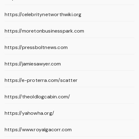
https://celebritynetworthwiki.org
https://moretonbusinesspark.com
https://pressboltnews.com
https://jamiesawyer.com
https://e-proterra.com/scatter
https://theoldlogcabin.com/
https://yahowha.org/
https://www.royalgacorr.com