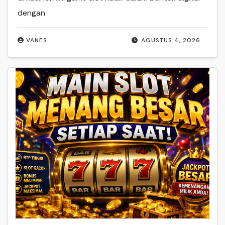
dengan
VANES
AGUSTUS 4, 2026