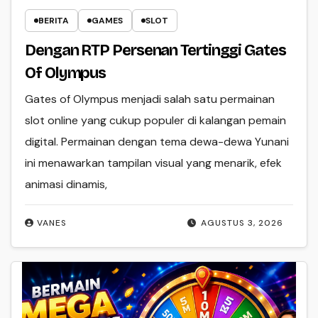
BERITA
GAMES
SLOT
Dengan RTP Persenan Tertinggi Gates
Of Olympus
Gates of Olympus menjadi salah satu permainan
slot online yang cukup populer di kalangan pemain
digital. Permainan dengan tema dewa-dewa Yunani
ini menawarkan tampilan visual yang menarik, efek
animasi dinamis,
VANES
AGUSTUS 3, 2026