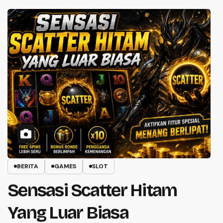
BERITA
GAMES
SLOT
Sensasi Scatter Hitam
Yang Luar Biasa