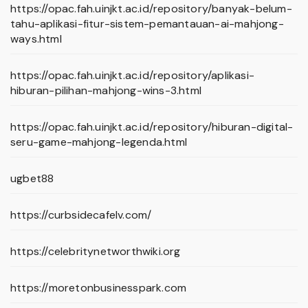
https://opac.fah.uinjkt.ac.id/repository/banyak-belum-
tahu-aplikasi-fitur-sistem-pemantauan-ai-mahjong-
ways.html
https://opac.fah.uinjkt.ac.id/repository/aplikasi-
hiburan-pilihan-mahjong-wins-3.html
https://opac.fah.uinjkt.ac.id/repository/hiburan-digital-
seru-game-mahjong-legenda.html
ugbet88
https://curbsidecafelv.com/
https://celebritynetworthwiki.org
https://moretonbusinesspark.com