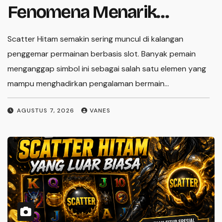
Fenomena Menarik
ka
Perhatian
o
Scatter Hitam semakin sering muncul di kalangan
k
penggemar permainan berbasis slot. Banyak pemain
te
menganggap simbol ini sebagai salah satu elemen yang
mampu menghadirkan pengalaman bermain…
AGUSTUS 7, 2026
VANES