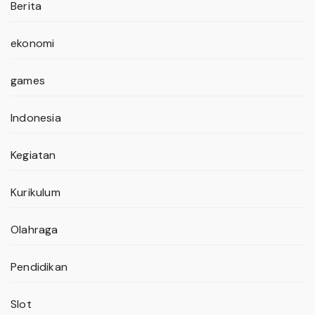
Berita
ekonomi
games
Indonesia
Kegiatan
Kurikulum
Olahraga
Pendidikan
Slot