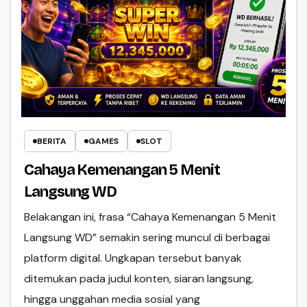
BERITA
GAMES
SLOT
Cahaya Kemenangan 5 Menit
Langsung WD
Belakangan ini, frasa “Cahaya Kemenangan 5 Menit
Langsung WD” semakin sering muncul di berbagai
platform digital. Ungkapan tersebut banyak
ditemukan pada judul konten, siaran langsung,
hingga unggahan media sosial yang