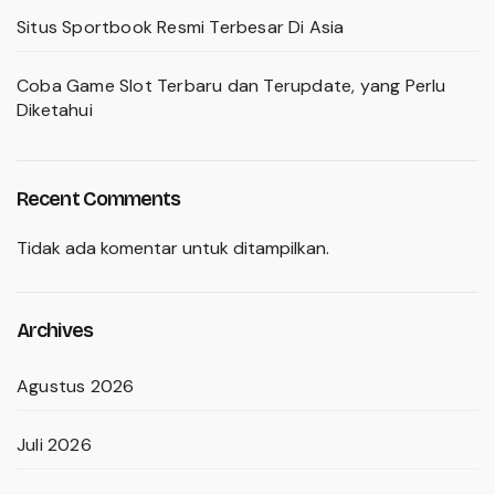
Situs Sportbook Resmi Terbesar Di Asia
Coba Game Slot Terbaru dan Terupdate, yang Perlu
Diketahui
Recent Comments
Tidak ada komentar untuk ditampilkan.
Archives
Agustus 2026
Juli 2026