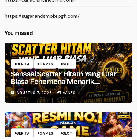
https://sugarandsmokepgh.com/
You missed
BERITA
GAMES
SLOT
Sensasi Scatter Hitam Yang Luar
Biasa Fenomena Menarik
Perhatian
AGUSTUS 7, 2026
VANES
BERITA
GAMES
SLOT