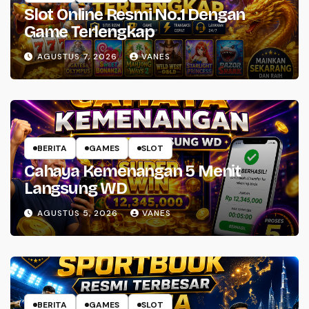
Slot Online Resmi No.1 Dengan
Game Terlengkap
AGUSTUS 7, 2026
VANES
BERITA
GAMES
SLOT
Cahaya Kemenangan 5 Menit
Langsung WD
AGUSTUS 5, 2026
VANES
BERITA
GAMES
SLOT