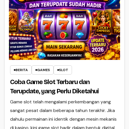
BERITA
GAMES
SLOT
Coba Game Slot Terbaru dan
Terupdate, yang Perlu Diketahui
Game slot telah mengalami perkembangan yang
sangat pesat dalam beberapa tahun terakhir. Jika
dahulu permainan ini identik dengan mesin mekanis
di kasino, kini game slot hadir dalam bentuk digital