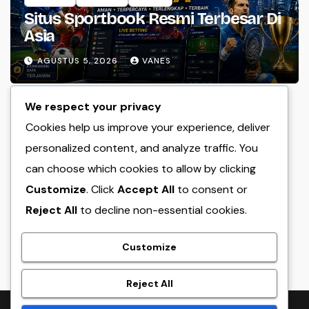
Situs Sportbook Resmi Terbesar Di
Asia
AGUSTUS 5, 2026
VANES
We respect your privacy
Cookies help us improve your experience, deliver
personalized content, and analyze traffic. You
can choose which cookies to allow by clicking
Customize
. Click
Accept All
to consent or
Reject All
to decline non-essential cookies.
Sekolah Menengah Atas
Negeri 11 Jakarta
Customize
Reject All