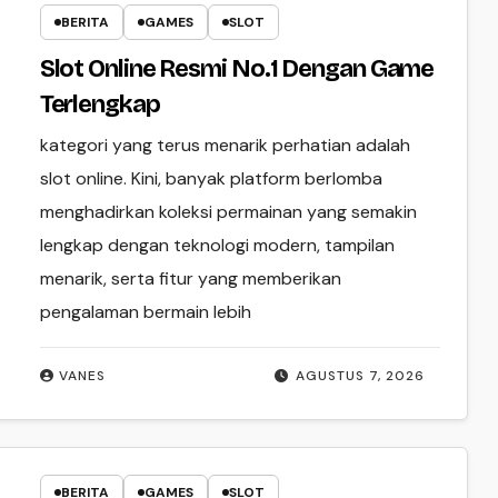
BERITA
GAMES
SLOT
Slot Online Resmi No.1 Dengan Game
Terlengkap
kategori yang terus menarik perhatian adalah
slot online. Kini, banyak platform berlomba
menghadirkan koleksi permainan yang semakin
lengkap dengan teknologi modern, tampilan
menarik, serta fitur yang memberikan
pengalaman bermain lebih
VANES
AGUSTUS 7, 2026
BERITA
GAMES
SLOT