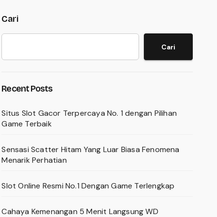
Cari
Cari
Recent Posts
Situs Slot Gacor Terpercaya No. 1 dengan Pilihan
Game Terbaik
Sensasi Scatter Hitam Yang Luar Biasa Fenomena
Menarik Perhatian
Slot Online Resmi No.1 Dengan Game Terlengkap
Cahaya Kemenangan 5 Menit Langsung WD