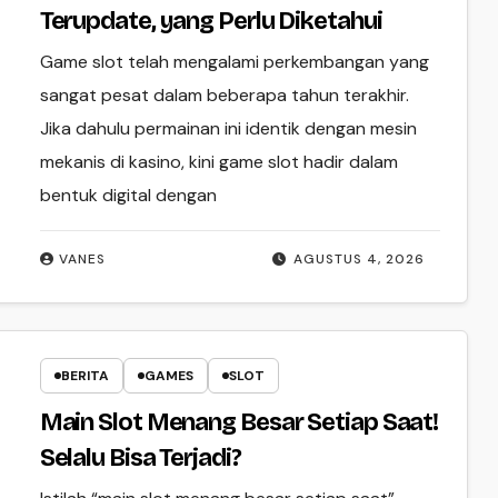
Terupdate, yang Perlu Diketahui
Game slot telah mengalami perkembangan yang
sangat pesat dalam beberapa tahun terakhir.
Jika dahulu permainan ini identik dengan mesin
mekanis di kasino, kini game slot hadir dalam
bentuk digital dengan
VANES
AGUSTUS 4, 2026
BERITA
GAMES
SLOT
Main Slot Menang Besar Setiap Saat!
Selalu Bisa Terjadi?