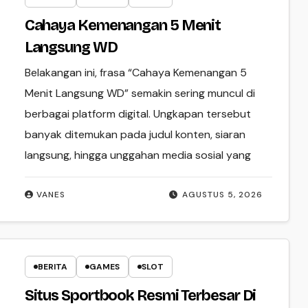
Cahaya Kemenangan 5 Menit
Langsung WD
Belakangan ini, frasa “Cahaya Kemenangan 5
Menit Langsung WD” semakin sering muncul di
berbagai platform digital. Ungkapan tersebut
banyak ditemukan pada judul konten, siaran
langsung, hingga unggahan media sosial yang
VANES
AGUSTUS 5, 2026
BERITA
GAMES
SLOT
Situs Sportbook Resmi Terbesar Di