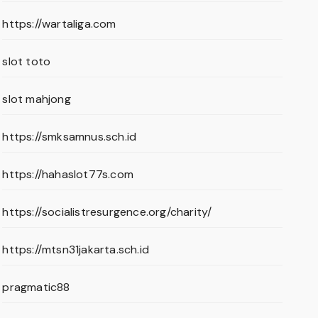
https://wartaliga.com
slot toto
slot mahjong
https://smksamnus.sch.id
https://hahaslot77s.com
https://socialistresurgence.org/charity/
https://mtsn31jakarta.sch.id
pragmatic88