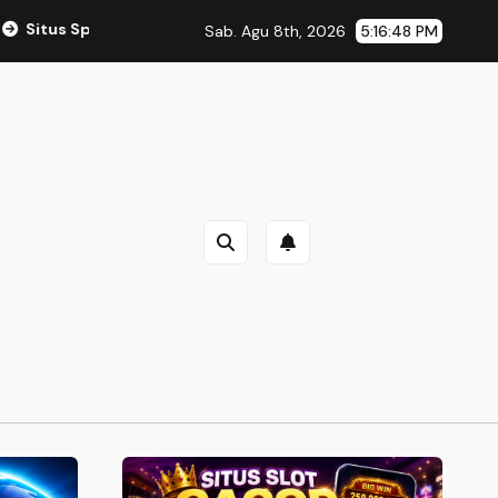
book Resmi Terbesar Di Asia
Situs Slot Gacor Terpercay
Sab. Agu 8th, 2026
5:16:50 PM
BERITA
GAMES
SLOT