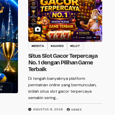
Sensasi Scatter
Hitam Yang Luar
Biasa Fenomena
Menarik Perhatian
Scatter Hitam semakin sering muncul di
BERITA
GAMES
SLOT
kalangan penggemar permainan berbasis
Situs Slot Gacor Terpercaya
slot. Banyak pemain menganggap simbol
No. 1 dengan Pilihan Game
ini sebagai salah satu elemen yang
Terbaik
mampu menghadirkan pengalaman
Di tengah banyaknya platform
bermain…
permainan online yang bermunculan,
istilah situs slot gacor terpercaya
semakin sering…
AGUSTUS 7, 2026
VANES
AGUSTUS 8, 2026
VANES