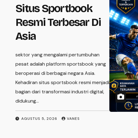
Situs Slot Gacor
Terpercaya No. 1
dengan Pilihan
Game Terbaik
Di tengah banyaknya platform permainan
online yang bermunculan, istilah situs slot
gacor terpercaya semakin sering
digunakan untuk menggambarkan
platform yang menawarkan pengalaman
bermain dengan pilihan…
AGUSTUS 8, 2026
VANES