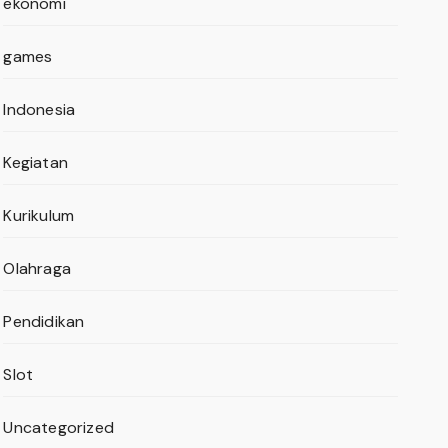
ekonomi
games
Indonesia
Kegiatan
Kurikulum
Olahraga
Pendidikan
Slot
Uncategorized