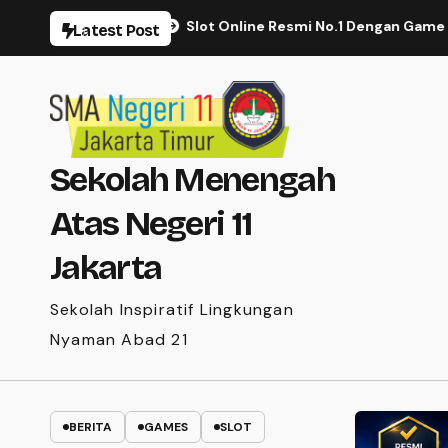
Skip
atian
Slot Online Resmi No.1 Dengan Game Terlengkap
Latest Post
to
content
Sekolah Menengah
Atas Negeri 11
Jakarta
Sekolah Inspiratif Lingkungan
Nyaman Abad 21
BERITA
GAMES
SLOT