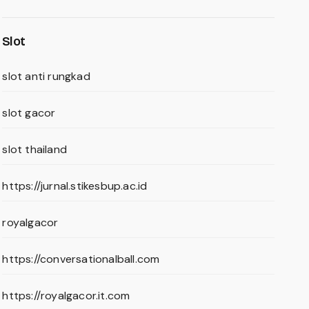
Slot
slot anti rungkad
slot gacor
slot thailand
https://jurnal.stikesbup.ac.id
royalgacor
https://conversationalball.com
https://royalgacor.it.com