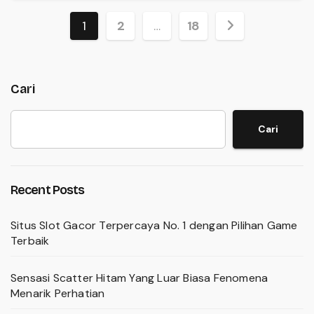
Paginasi
1
2
…
18
pos
Cari
Cari
Recent Posts
Situs Slot Gacor Terpercaya No. 1 dengan Pilihan Game
Terbaik
Sensasi Scatter Hitam Yang Luar Biasa Fenomena
Menarik Perhatian