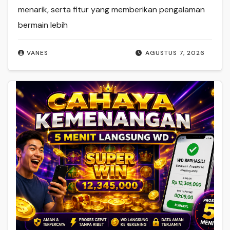
menarik, serta fitur yang memberikan pengalaman
bermain lebih
VANES
AGUSTUS 7, 2026