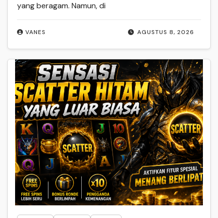
yang beragam. Namun, di
VANES
AGUSTUS 8, 2026