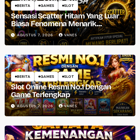
BERITA
GAMES
SLOT
Sensasi Scatter Hitam Yang Luar
Biasa Fenomena Menarik
Perhatian
AGUSTUS 7, 2026
VANES
BERITA
GAMES
SLOT
Slot Online Resmi No.1 Dengan
Game Terlengkap
AGUSTUS 7, 2026
VANES