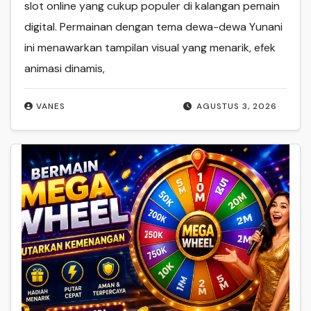
slot online yang cukup populer di kalangan pemain
digital. Permainan dengan tema dewa-dewa Yunani
ini menawarkan tampilan visual yang menarik, efek
animasi dinamis,
VANES
AGUSTUS 3, 2026