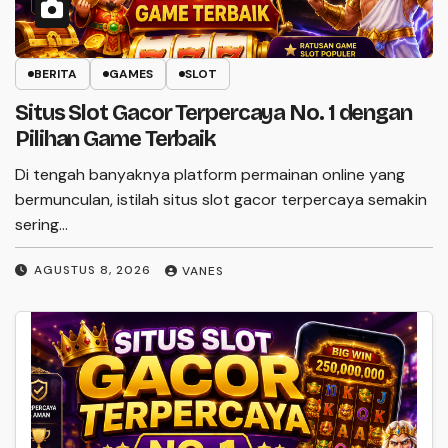
BERITA
GAMES
SLOT
Situs Slot Gacor Terpercaya No. 1 dengan
Pilihan Game Terbaik
Di tengah banyaknya platform permainan online yang
bermunculan, istilah situs slot gacor terpercaya semakin
sering…
AGUSTUS 8, 2026
VANES