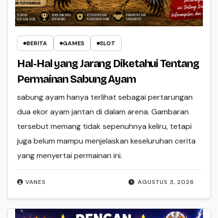
BERITA
GAMES
SLOT
Hal-Hal yang Jarang Diketahui Tentang
Permainan Sabung Ayam
sabung ayam hanya terlihat sebagai pertarungan
dua ekor ayam jantan di dalam arena. Gambaran
tersebut memang tidak sepenuhnya keliru, tetapi
juga belum mampu menjelaskan keseluruhan cerita
yang menyertai permainan ini.
VANES
AGUSTUS 3, 2026