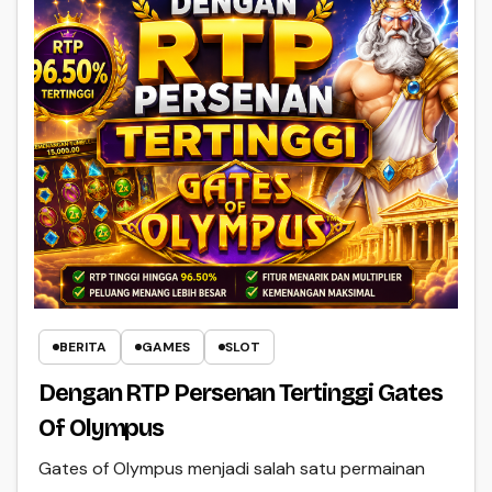
BERITA
GAMES
SLOT
Dengan RTP Persenan Tertinggi Gates
Of Olympus
Gates of Olympus menjadi salah satu permainan