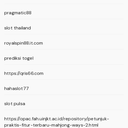
pragmatic88
slot thailand
royalspin88.it.com
prediksi togel
https://qris66.com
hahaslot77
slot pulsa
https://opac.fah.uinjkt.ac.id/repository/petunjuk-
praktis-fitur-terbaru-mahjong-ways-2.html