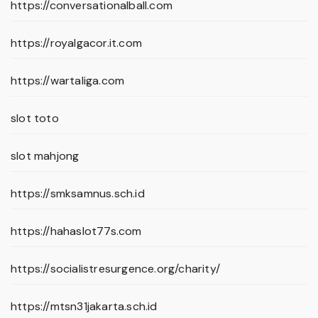
https://conversationalball.com
https://royalgacor.it.com
https://wartaliga.com
slot toto
slot mahjong
https://smksamnus.sch.id
https://hahaslot77s.com
https://socialistresurgence.org/charity/
https://mtsn31jakarta.sch.id