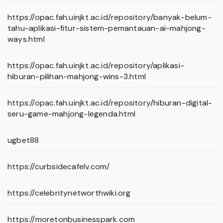
https://opac.fah.uinjkt.ac.id/repository/banyak-belum-
tahu-aplikasi-fitur-sistem-pemantauan-ai-mahjong-
ways.html
https://opac.fah.uinjkt.ac.id/repository/aplikasi-
hiburan-pilihan-mahjong-wins-3.html
https://opac.fah.uinjkt.ac.id/repository/hiburan-digital-
seru-game-mahjong-legenda.html
ugbet88
https://curbsidecafelv.com/
https://celebritynetworthwiki.org
https://moretonbusinesspark.com