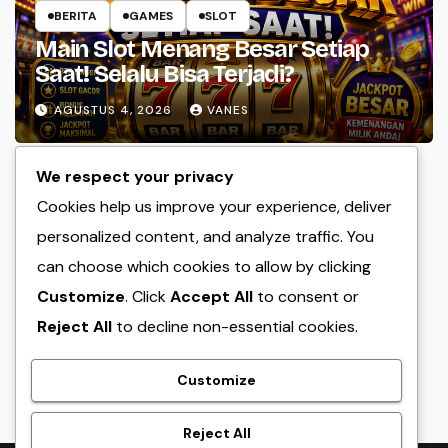
BERITA
GAMES
SLOT
Main Slot Menang Besar Setiap
Saat! Selalu Bisa Terjadi?
AGUSTUS 4, 2026
VANES
We respect your privacy
Cookies help us improve your experience, deliver
personalized content, and analyze traffic. You
can choose which cookies to allow by clicking
Customize
. Click
Accept All
to consent or
Reject All
to decline non-essential cookies.
Sekolah Menengah Atas
Negeri 11 Jakarta
Customize
Reject All