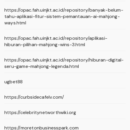
https://opac.fah.uinjkt.ac.id/repository/banyak-belum-
tahu-aplikasi-fitur-sistem-pemantauan-ai-mahjong-
ways.html
https://opac.fah.uinjkt.ac.id/repository/aplikasi-
hiburan-pilihan-mahjong-wins-3.html
https://opac.fah.uinjkt.ac.id/repository/hiburan-digital-
seru-game-mahjong-legenda.html
ugbet88
https://curbsidecafelv.com/
https://celebritynetworthwiki.org
https://moretonbusinesspark.com