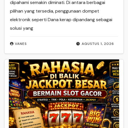
dipahami semakin diminati. Di antara berbagai
pilihan yang tersedia, penggunaan dompet
elektronik seperti Dana kerap dipandang sebagai
solusi yang
VANES
AGUSTUS 1, 2026