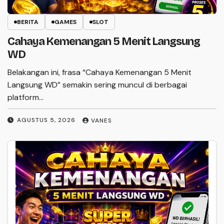
BERITA
GAMES
SLOT
Cahaya Kemenangan 5 Menit Langsung
WD
Belakangan ini, frasa “Cahaya Kemenangan 5 Menit
Langsung WD” semakin sering muncul di berbagai
platform…
AGUSTUS 5, 2026
VANES