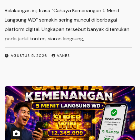
elakangan ini, frasa “Cahaya Kemenangan 5 Menit
sekto
angsung WD” semakin sering muncul di berbagai
platf
latform digital. Ungkapan tersebut banyak ditemukan
negar
ada judul konten, siaran langsung,…
bagian
AGUSTUS 5, 2026
VANES
AGU