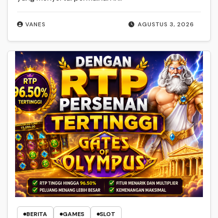
VANES
AGUSTUS 3, 2026
BERITA
GAMES
SLOT