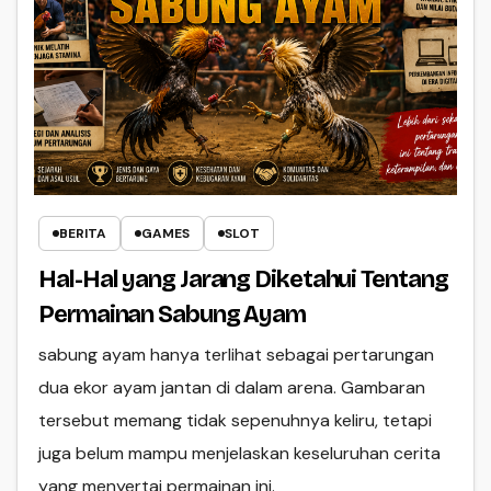
BERITA
GAMES
SLOT
Hal-Hal yang Jarang Diketahui Tentang
Permainan Sabung Ayam
sabung ayam hanya terlihat sebagai pertarungan
dua ekor ayam jantan di dalam arena. Gambaran
tersebut memang tidak sepenuhnya keliru, tetapi
juga belum mampu menjelaskan keseluruhan cerita
yang menyertai permainan ini.