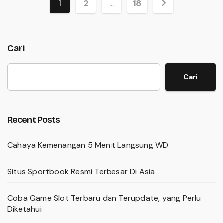
Paginasi
1
2
…
18
pos
Cari
Cari
Recent Posts
Cahaya Kemenangan 5 Menit Langsung WD
Situs Sportbook Resmi Terbesar Di Asia
Coba Game Slot Terbaru dan Terupdate, yang Perlu
Diketahui