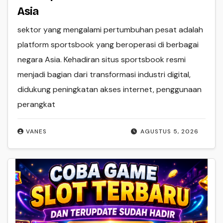
Asia
sektor yang mengalami pertumbuhan pesat adalah
platform sportsbook yang beroperasi di berbagai
negara Asia. Kehadiran situs sportsbook resmi
menjadi bagian dari transformasi industri digital,
didukung peningkatan akses internet, penggunaan
perangkat
VANES
AGUSTUS 5, 2026