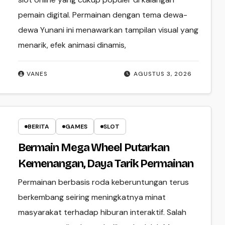
pemain digital. Permainan dengan tema dewa-
dewa Yunani ini menawarkan tampilan visual yang
menarik, efek animasi dinamis,
VANES
AGUSTUS 3, 2026
BERITA
GAMES
SLOT
Bermain Mega Wheel Putarkan
Kemenangan, Daya Tarik Permainan
Permainan berbasis roda keberuntungan terus
berkembang seiring meningkatnya minat
masyarakat terhadap hiburan interaktif. Salah