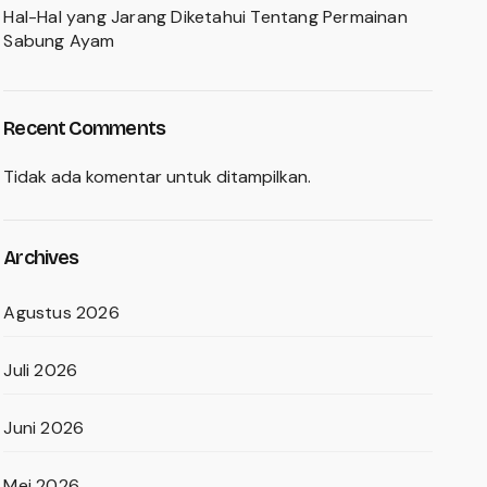
Hal-Hal yang Jarang Diketahui Tentang Permainan
Sabung Ayam
Recent Comments
Tidak ada komentar untuk ditampilkan.
Archives
Agustus 2026
Juli 2026
Juni 2026
Mei 2026