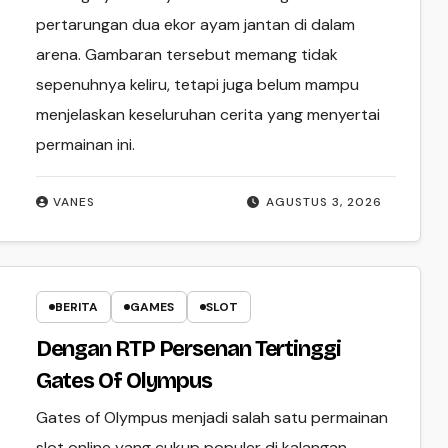
pertarungan dua ekor ayam jantan di dalam
arena. Gambaran tersebut memang tidak
sepenuhnya keliru, tetapi juga belum mampu
menjelaskan keseluruhan cerita yang menyertai
permainan ini.
VANES
AGUSTUS 3, 2026
BERITA
GAMES
SLOT
Dengan RTP Persenan Tertinggi
Gates Of Olympus
Gates of Olympus menjadi salah satu permainan
slot online yang cukup populer di kalangan