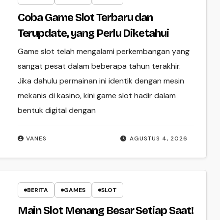
Coba Game Slot Terbaru dan
Terupdate, yang Perlu Diketahui
Game slot telah mengalami perkembangan yang
sangat pesat dalam beberapa tahun terakhir.
Jika dahulu permainan ini identik dengan mesin
mekanis di kasino, kini game slot hadir dalam
bentuk digital dengan
VANES
AGUSTUS 4, 2026
BERITA
GAMES
SLOT
Main Slot Menang Besar Setiap Saat!