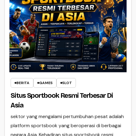
BERITA
GAMES
SLOT
Situs Sportbook Resmi Terbesar Di
Asia
sektor yang mengalami pertumbuhan pesat adalah
platform sportsbook yang beroperasi di berbagai
negara Asia. Kehadiran situs sportsbook resmi