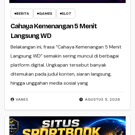
BERITA
GAMES
SLOT
Cahaya Kemenangan 5 Menit
Langsung WD
Belakangan ini, frasa “Cahaya Kemenangan 5 Menit
Langsung WD” semakin sering muncul di berbagai
platform digital. Ungkapan tersebut banyak
ditemukan pada judul konten, siaran langsung,
hingga unggahan media sosial yang
VANES
AGUSTUS 5, 2026