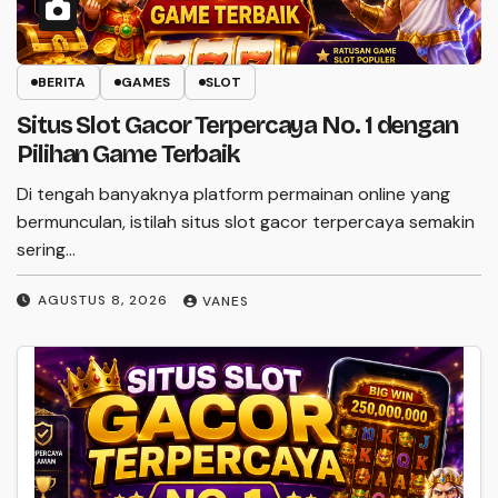
BERITA
GAMES
SLOT
Situs Slot Gacor Terpercaya No. 1 dengan
Pilihan Game Terbaik
Di tengah banyaknya platform permainan online yang
bermunculan, istilah situs slot gacor terpercaya semakin
sering…
AGUSTUS 8, 2026
VANES