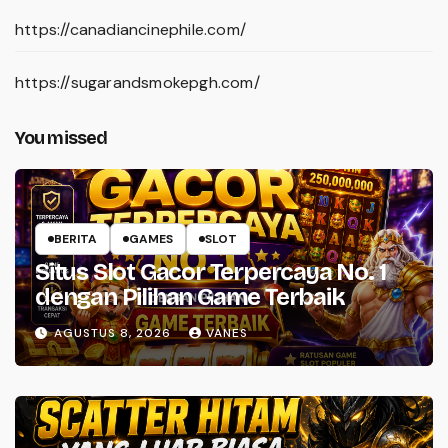
https://canadiancinephile.com/
https://sugarandsmokepgh.com/
You missed
BERITA
GAMES
SLOT
Situs Slot Gacor Terpercaya No. 1
dengan Pilihan Game Terbaik
AGUSTUS 8, 2026
VANES