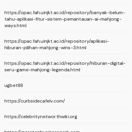
https://opac.fah.uinjkt.ac.id/repository/banyak-belum-
tahu-aplikasi-fitur-sistem-pemantauan-ai-mahjong-
ways.html
https://opac.fah.uinjkt.ac.id/repository/aplikasi-
hiburan-pilihan-mahjong-wins-3.html
https://opac.fah.uinjkt.ac.id/repository/hiburan-digital-
seru-game-mahjong-legenda.html
ugbet88
https://curbsidecafelv.com/
https://celebritynetworthwiki.org