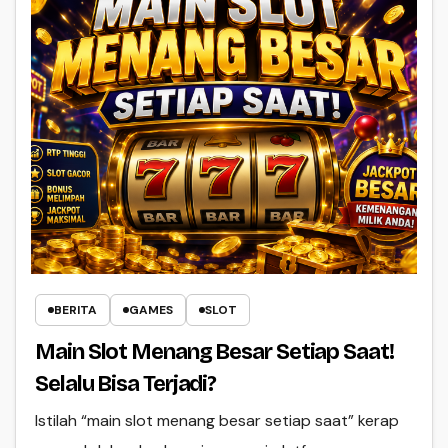
BERITA
GAMES
SLOT
Main Slot Menang Besar Setiap Saat!
Selalu Bisa Terjadi?
Istilah “main slot menang besar setiap saat” kerap