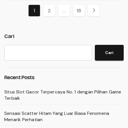
Paginasi
1
2
…
18
pos
Cari
Cari
Recent Posts
Situs Slot Gacor Terpercaya No. 1 dengan Pilihan Game
Terbaik
Sensasi Scatter Hitam Yang Luar Biasa Fenomena
Menarik Perhatian