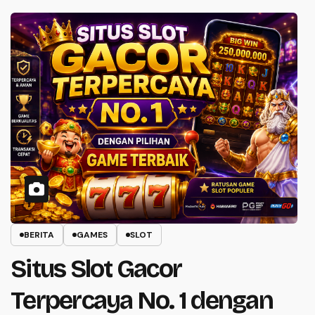
ERITA
GAMES
SLOT
BERIT
itus Slot Gacor
Sen
erpercaya No. 1 dengan
Yan