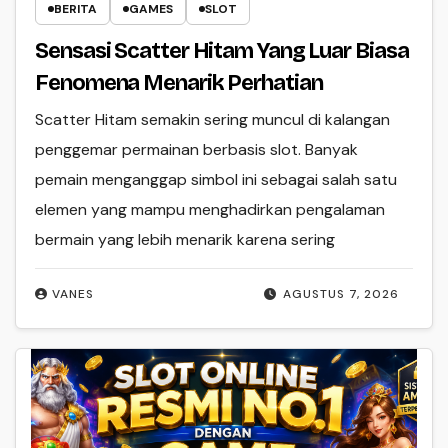
BERITA
GAMES
SLOT
Sensasi Scatter Hitam Yang Luar Biasa
Fenomena Menarik Perhatian
Scatter Hitam semakin sering muncul di kalangan
penggemar permainan berbasis slot. Banyak
pemain menganggap simbol ini sebagai salah satu
elemen yang mampu menghadirkan pengalaman
bermain yang lebih menarik karena sering
VANES
AGUSTUS 7, 2026