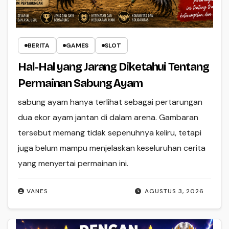
BERITA
GAMES
SLOT
Hal-Hal yang Jarang Diketahui Tentang
Permainan Sabung Ayam
sabung ayam hanya terlihat sebagai pertarungan
dua ekor ayam jantan di dalam arena. Gambaran
tersebut memang tidak sepenuhnya keliru, tetapi
juga belum mampu menjelaskan keseluruhan cerita
yang menyertai permainan ini.
VANES
AGUSTUS 3, 2026