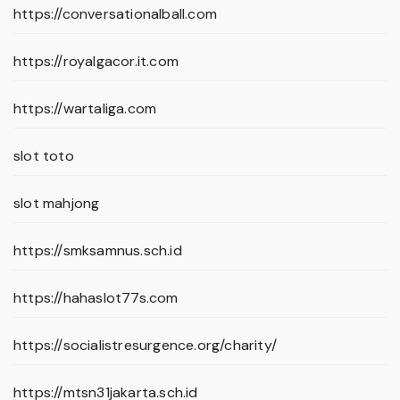
https://conversationalball.com
https://royalgacor.it.com
https://wartaliga.com
slot toto
slot mahjong
https://smksamnus.sch.id
https://hahaslot77s.com
https://socialistresurgence.org/charity/
https://mtsn31jakarta.sch.id