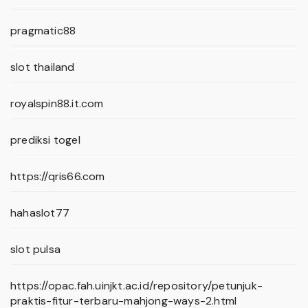
pragmatic88
slot thailand
royalspin88.it.com
prediksi togel
https://qris66.com
hahaslot77
slot pulsa
https://opac.fah.uinjkt.ac.id/repository/petunjuk-
praktis-fitur-terbaru-mahjong-ways-2.html