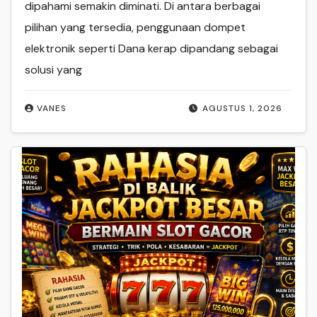
dipahami semakin diminati. Di antara berbagai
pilihan yang tersedia, penggunaan dompet
elektronik seperti Dana kerap dipandang sebagai
solusi yang
VANES
AGUSTUS 1, 2026