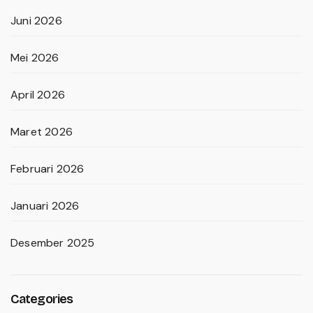
Juni 2026
Mei 2026
April 2026
Maret 2026
Februari 2026
Januari 2026
Desember 2025
Categories