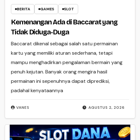
BERITA
GAMES
SLOT
Kemenangan Ada di Baccarat yang
Tidak Diduga-Duga
Baccarat dikenal sebagai salah satu permainan
kartu yang memiliki aturan sederhana, tetapi
mampu menghadirkan pengalaman bermain yang
penuh kejutan. Banyak orang mengira hasil
permainan ini sepenuhnya dapat diprediksi,
padahal kenyataannya
VANES
AGUSTUS 2, 2026