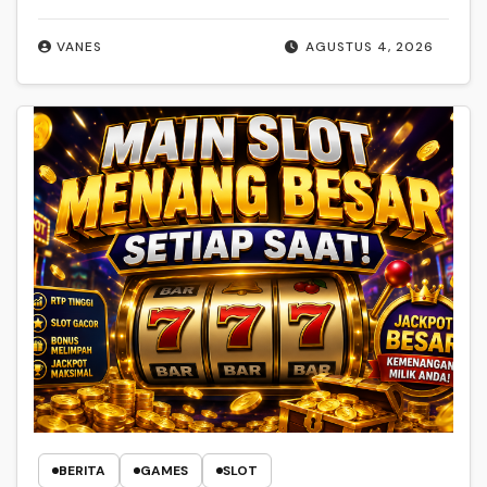
VANES
AGUSTUS 4, 2026
BERITA
GAMES
SLOT