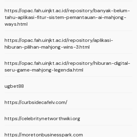
https://opac.fah.uinjkt.ac.id/repository/banyak-belum-
tahu-aplikasi-fitur-sistem-pemantauan-ai-mahjong-
ways.html
https://opac.fah.uinjkt.ac.id/repository/aplikasi-
hiburan-pilihan-mahjong-wins-3.html
https://opac.fah.uinjkt.ac.id/repository/hiburan-digital-
seru-game-mahjong-legenda.html
ugbet88
https://curbsidecafelv.com/
https://celebritynetworthwiki.org
https://moretonbusinesspark.com