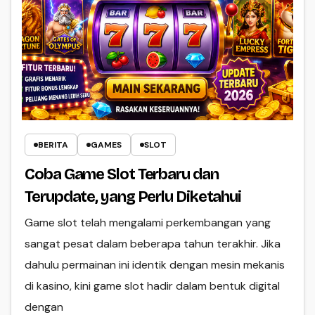
BERITA
GAMES
SLOT
Coba Game Slot Terbaru dan
Terupdate, yang Perlu Diketahui
Game slot telah mengalami perkembangan yang
sangat pesat dalam beberapa tahun terakhir. Jika
dahulu permainan ini identik dengan mesin mekanis
di kasino, kini game slot hadir dalam bentuk digital
dengan