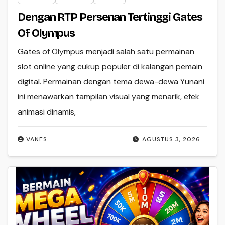
Dengan RTP Persenan Tertinggi Gates
Of Olympus
Gates of Olympus menjadi salah satu permainan
slot online yang cukup populer di kalangan pemain
digital. Permainan dengan tema dewa-dewa Yunani
ini menawarkan tampilan visual yang menarik, efek
animasi dinamis,
VANES
AGUSTUS 3, 2026