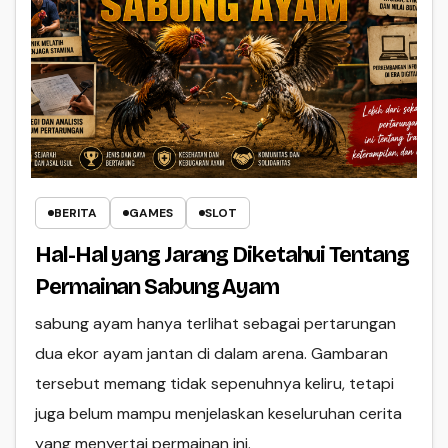
BERITA
GAMES
SLOT
Hal-Hal yang Jarang Diketahui Tentang
Permainan Sabung Ayam
sabung ayam hanya terlihat sebagai pertarungan
dua ekor ayam jantan di dalam arena. Gambaran
tersebut memang tidak sepenuhnya keliru, tetapi
juga belum mampu menjelaskan keseluruhan cerita
yang menyertai permainan ini.