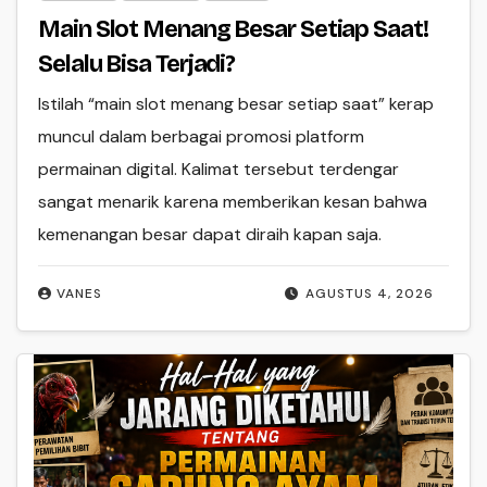
Main Slot Menang Besar Setiap Saat!
Selalu Bisa Terjadi?
Istilah “main slot menang besar setiap saat” kerap
muncul dalam berbagai promosi platform
permainan digital. Kalimat tersebut terdengar
sangat menarik karena memberikan kesan bahwa
kemenangan besar dapat diraih kapan saja.
VANES
AGUSTUS 4, 2026