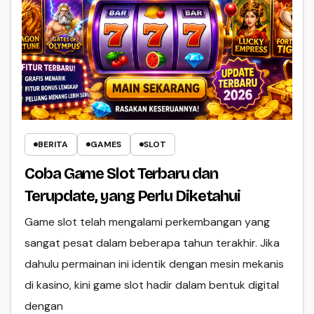
BERITA
GAMES
SLOT
Coba Game Slot Terbaru dan
Terupdate, yang Perlu Diketahui
Game slot telah mengalami perkembangan yang
sangat pesat dalam beberapa tahun terakhir. Jika
dahulu permainan ini identik dengan mesin mekanis
di kasino, kini game slot hadir dalam bentuk digital
dengan