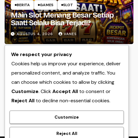
BERITA
GAMES
SLOT
Main Slot Menang Besar Setiap
Saat! Selalu Bisa Terjadi?
AGUSTUS 4, 2026
VANES
We respect your privacy
Cookies help us improve your experience, deliver
personalized content, and analyze traffic. You
can choose which cookies to allow by clicking
Customize
. Click
Accept All
to consent or
Reject All
to decline non-essential cookies.
Sekolah Menengah Atas
Negeri 11 Jakarta
Customize
Reject All