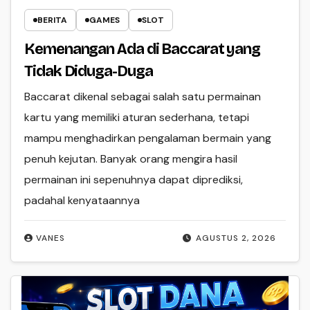
BERITA
GAMES
SLOT
Kemenangan Ada di Baccarat yang
Tidak Diduga-Duga
Baccarat dikenal sebagai salah satu permainan
kartu yang memiliki aturan sederhana, tetapi
mampu menghadirkan pengalaman bermain yang
penuh kejutan. Banyak orang mengira hasil
permainan ini sepenuhnya dapat diprediksi,
padahal kenyataannya
VANES
AGUSTUS 2, 2026