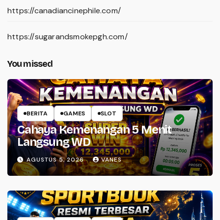
https://canadiancinephile.com/
https://sugarandsmokepgh.com/
You missed
BERITA
GAMES
SLOT
Cahaya Kemenangan 5 Menit
Langsung WD
AGUSTUS 5, 2026
VANES