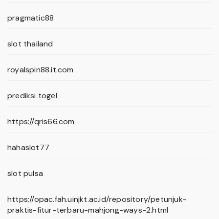
pragmatic88
slot thailand
royalspin88.it.com
prediksi togel
https://qris66.com
hahaslot77
slot pulsa
https://opac.fah.uinjkt.ac.id/repository/petunjuk-
praktis-fitur-terbaru-mahjong-ways-2.html