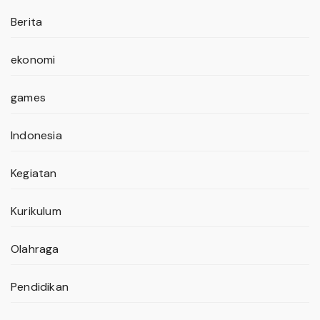
Berita
ekonomi
games
Indonesia
Kegiatan
Kurikulum
Olahraga
Pendidikan