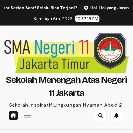
Skip
 Bisa Terjadi?
Hal-Hal yang Jarang Diketahui Tentang Pe
to
Kam. Agu 6th, 2026
10:37:17 PM
content
Sekolah Menengah Atas Negeri
11 Jakarta
Sekolah Inspiratif Lingkungan Nyaman Abad 21