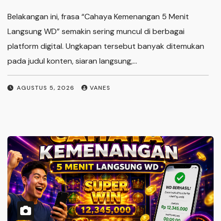
Belakangan ini, frasa “Cahaya Kemenangan 5 Menit
sek
Langsung WD” semakin sering muncul di berbagai
pla
platform digital. Ungkapan tersebut banyak ditemukan
neg
pada judul konten, siaran langsung,…
bag
AGUSTUS 5, 2026
VANES